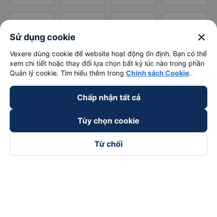
close
Sử dụng cookie
Vexere dùng cookie để website hoạt động ổn định. Bạn có thể
xem chi tiết hoặc thay đổi lựa chọn bất kỳ lúc nào trong phần
Quản lý cookie. Tìm hiểu thêm trong
Chính sách Cookie
.
Chấp nhận tất cả
Tùy chọn cookie
Từ chối
Theo dõi chúng tôi trên
Facebook
Tiktok
Youtube
Công ty TNHH Thương Mại Dịch Vụ Vexere