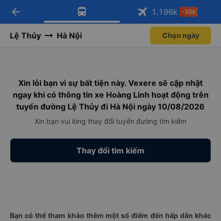
arrow_back
Tải app Vexere ngay!
Tải app Vexere
1.196
k
-30k
Mở app
Mở app
Nhận ưu đãi thành viên độc
-30k/ghế khi đặt vé máy bay qua
quyền
app
Lệ Thủy
Hà Nội
Chọn ngày
Xin lỗi bạn vì sự bất tiện này. Vexere sẽ cập nhật
ngay khi có thông tin xe Hoàng Linh hoạt động trên
tuyến đường Lệ Thủy đi Hà Nội ngày 10/08/2026
Xin bạn vui lòng thay đổi tuyến đường tìm kiếm
Thay đổi tìm kiếm
Bạn có thể tham khảo thêm một số điểm đến hấp dẫn khác