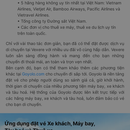
• 5 hãng hàng không uy tín nhất tại Việt Nam: Vietnam
Airlines, Vietjet Air, Bamboo Airways, Pacific Airlines và
Vietravel Airlines.
• Tổng công ty Đường sắt Việt Nam.
• Các đơn vị cho thuê xe máy, thuê xe du lịch uy tín
trên toàn quốc.
Chỉ với vài thao tác đơn giản, bạn đã có thể đặt được dịch vụ
di chuyển tại Vexere với nhiều ưu đãi vô cùng hấp dẫn. Vexere
luôn sẵn sàng đồng hành và mang đến cho bạn những
chuyến đi thoải mái, an toàn và trọn vẹn nhất.
Bên cạnh đó, bạn có thể tham khảo thêm các phương tiện
khác tại
Goyolo.com
cho chuyến đi sắp tới. Goyolo là nền tảng
đặt vé cho phép người dùng so sánh giá cả, giờ khởi hành,
thời gian di chuyển của nhiều phương tiện máy bay, xe khách
và tàu hoả. Hệ thống của Goyolo được liên kết trực tiếp với
các hãng máy bay, xe khách và tàu hoả, luôn đảm bảo có vé
cho bạn di chuyển.
Ứng dụng đặt vé Xe khách, Máy bay,