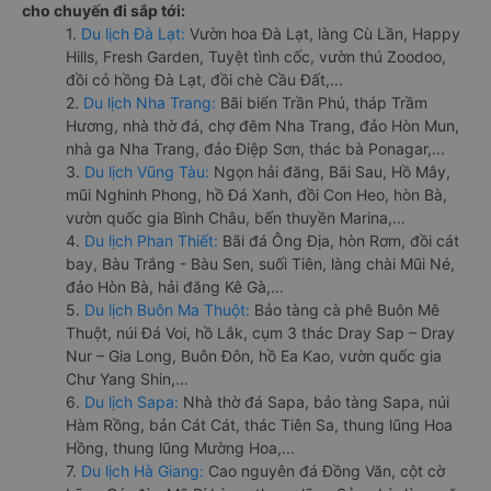
cho chuyến đi sắp tới:
1.
Du lịch Đà Lạt:
Vườn hoa Đà Lạt, làng Cù Lần, Happy
Hills, Fresh Garden, Tuyệt tình cốc, vườn thú Zoodoo,
đồi cỏ hồng Đà Lạt, đồi chè Cầu Đất,...
2.
Du lịch Nha Trang:
Bãi biển Trần Phú, tháp Trầm
Hương, nhà thờ đá, chợ đêm Nha Trang, đảo Hòn Mun,
nhà ga Nha Trang, đảo Điệp Sơn, thác bà Ponagar,...
3.
Du lịch Vũng Tàu:
Ngọn hải đăng, Bãi Sau, Hồ Mây,
mũi Nghinh Phong, hồ Đá Xanh, đồi Con Heo, hòn Bà,
vườn quốc gia Bình Châu, bến thuyền Marina,...
4.
Du lịch Phan Thiết:
Bãi đá Ông Địa, hòn Rơm, đồi cát
bay, Bàu Trắng - Bàu Sen, suối Tiên, làng chài Mũi Né,
đảo Hòn Bà, hải đăng Kê Gà,...
5.
Du lịch Buôn Ma Thuột:
Bảo tàng cà phê Buôn Mê
Thuột, núi Đá Voi, hồ Lắk, cụm 3 thác Dray Sap – Dray
Nur – Gia Long, Buôn Đôn, hồ Ea Kao, vườn quốc gia
Chư Yang Shin,...
6.
Du lịch Sapa:
Nhà thờ đá Sapa, bảo tàng Sapa, núi
Hàm Rồng, bản Cát Cát, thác Tiên Sa, thung lũng Hoa
Hồng, thung lũng Mường Hoa,...
7.
Du lịch Hà Giang:
Cao nguyên đá Đồng Văn, cột cờ