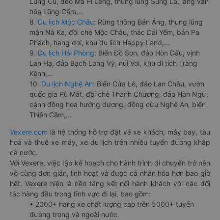
Lũng Cú, đèo Mã Pí Lèng, thung lũng Sủng Là, làng văn
hóa Lũng Cẩm,...
8.
Du lịch Mộc Châu:
Rừng thông Bản Áng, thung lũng
mận Nà Ka, đồi chè Mộc Châu, thác Dải Yếm, bản Pa
Phách, hang dơi, khu du lịch Happy Land,...
9.
Du lịch Hải Phòng:
Biển Đồ Sơn, đảo Hòn Dấu, vịnh
Lan Hạ, đảo Bạch Long Vỹ, núi Voi, khu di tích Tràng
Kênh,...
10.
Du lịch Nghệ An:
Biển Cửa Lò, đảo Lan Châu, vườn
quốc gia Pù Mát, đồi chè Thanh Chương, đảo Hòn Ngư,
cánh đồng hoa hướng dương, đồng cừu Nghệ An, biển
Thiên Cầm,...
Vexere.com
là hệ thống hỗ trợ đặt vé xe khách, máy bay, tàu
hoả và thuê xe máy, xe du lịch trên nhiều tuyến đường khắp
cả nước.
Với Vexere, việc lập kế hoạch cho hành trình di chuyển trở nên
vô cùng đơn giản, linh hoạt và được cá nhân hóa hơn bao giờ
hết. Vexere hiện là nền tảng kết nối hành khách với các đối
tác hàng đầu trong lĩnh vực đi lại, bao gồm:
• 2000+ hãng xe chất lượng cao trên 5000+ tuyến
đường trong và ngoài nước.