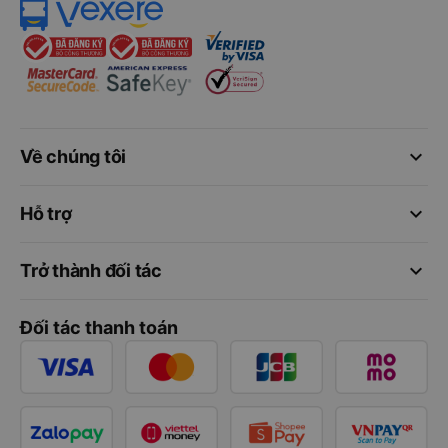
keyboard_arrow_down
Về chúng tôi
keyboard_arrow_down
Hỗ trợ
keyboard_arrow_down
Trở thành đối tác
Đối tác thanh toán