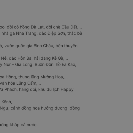
o, đồi cỏ hồng Đà Lạt, đồi chè Cầu Đất,...
 nhà ga Nha Trang, đảo Điệp Sơn, thác bà
à, vườn quốc gia Bình Châu, bến thuyền
 Né, đảo Hòn Bà, hải đăng Kê Gà,...
y Nur – Gia Long, Buôn Đôn, hồ Ea Kao,
Hoa Hồng, thung lũng Mường Hoa,...
văn hóa Lũng Cẩm,...
a Phách, hang dơi, khu du lịch Happy
 Kênh,...
n Ngư, cánh đồng hoa hướng dương, đồng
đường khắp cả nước.