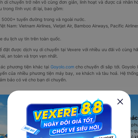
nh di chuyển trở nên vô cùng đơn giản, linh hoạt và được cá nhân h
 trong lĩnh vực đi lại, bao gồm:
n 5000+ tuyến đường trong và ngoài nước.
ệt Nam: Vietnam Airlines, Vietjet Air, Bamboo Airways, Pacific Airlines
 du lịch uy tín trên toàn quốc.
thể đặt được dịch vụ di chuyển tại Vexere với nhiều ưu đãi vô cùng 
i, an toàn và trọn vẹn nhất.
ác phương tiện khác tại
Goyolo.com
cho chuyến đi sắp tới. Goyolo
huyển của nhiều phương tiện máy bay, xe khách và tàu hoả. Hệ thống
đảm bảo có vé cho bạn di chuyển.
Ứng dụng đặt vé Xe khác
Vexere - ứng dụng đặt vé đa ph
cao, 5000+ tuyến đường toàn qu
vụ thuê xe máy, xe du lịch phủ k