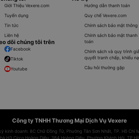
Giới Thiệu Vexere.com
Hướng dẫn thanh toán
Tuyển dụng
Quy chế Vexere.com
Tin tức
Chính sách bảo mật thông 
Liên hệ
Chính sách bảo mật thanh
eo dõi chúng tôi trên
toán
Facebook
Chính sách và quy trình giả
quyết tranh chấp, khiếu nạ
Tiktok
Câu hỏi thường gặp
Youtube
Công ty TNHH Thương Mại Dịch Vụ Vexere
 ký kinh doanh: 8C Chữ Đồng Tử, Phường Tân Sơn Nhất, TP. Hồ Chí M
nhà H3 Circo Hoàng Diệu, 384 Hoàng Diệu, Phường Khánh Hội, TP Hồ