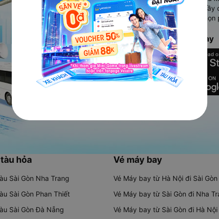
Ứng dụng hiển thị thông tin đầy 
người dùng so sánh và lựa chọn 
chóng và phù hợp nhất.
Tải ứng dụng Vexere ngay
 tàu hỏa
Vé máy bay
tàu Sài Gòn Nha Trang
Vé Máy bay từ Hà Nội đi Sài Gòn
tàu Sài Gòn Phan Thiết
Vé Máy bay từ Sài Gòn đi Nha T
tàu Sài Gòn Đà Nẵng
Vé Máy bay từ Sài Gòn đi Hà Nội