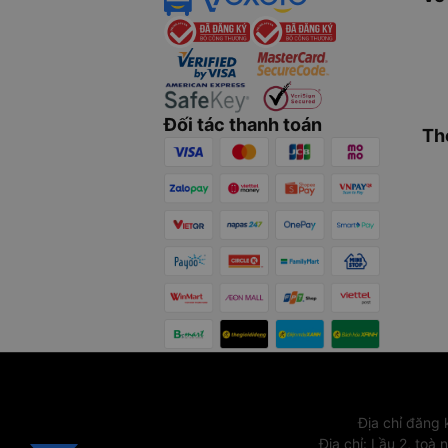
Đối tác thanh toán
Th
Địa chỉ đăng
Địa chỉ
:
Lầu 2, toà 