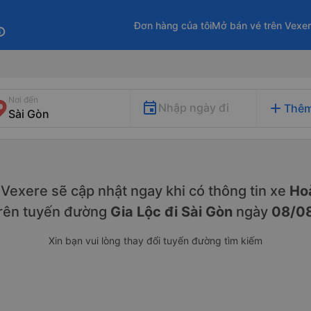
Đơn hàng của tôi
Mở bán vé trên Vexe
fo
Nơi đến
add
Nhập ngày đi
Thêm
y. Vexere sẽ cập nhật ngay khi có thông tin xe
Hoà
rên tuyến đường
Gia Lộc đi Sài Gòn
ngày
08/0
Xin bạn vui lòng thay đổi tuyến đường tìm kiếm