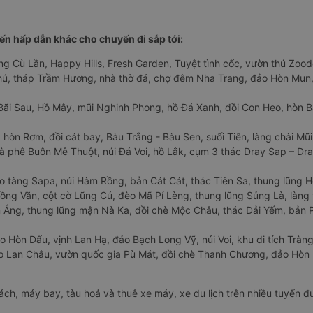
n hấp dẫn khác cho chuyến đi sắp tới:
ng Cù Lần, Happy Hills, Fresh Garden, Tuyệt tình cốc, vườn thú Zoodo
Phú, tháp Trầm Hương, nhà thờ đá, chợ đêm Nha Trang, đảo Hòn Mun,
Bãi Sau, Hồ Mây, mũi Nghinh Phong, hồ Đá Xanh, đồi Con Heo, hòn B
 hòn Rơm, đồi cát bay, Bàu Trắng - Bàu Sen, suối Tiên, làng chài Mũi
à phê Buôn Mê Thuột, núi Đá Voi, hồ Lắk, cụm 3 thác Dray Sap – Dra
o tàng Sapa, núi Hàm Rồng, bản Cát Cát, thác Tiên Sa, thung lũng 
ng Văn, cột cờ Lũng Cú, đèo Mã Pí Lèng, thung lũng Sủng Là, làng 
Áng, thung lũng mận Nà Ka, đồi chè Mộc Châu, thác Dải Yếm, bản P
o Hòn Dấu, vịnh Lan Hạ, đảo Bạch Long Vỹ, núi Voi, khu di tích Tràng
ảo Lan Châu, vườn quốc gia Pù Mát, đồi chè Thanh Chương, đảo Hò
hách, máy bay, tàu hoả và thuê xe máy, xe du lịch trên nhiều tuyến 