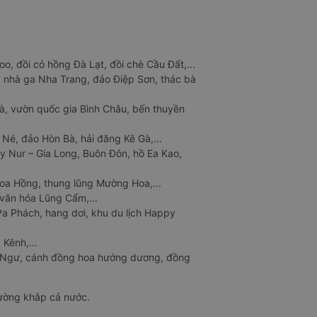
o, đồi cỏ hồng Đà Lạt, đồi chè Cầu Đất,...
 nhà ga Nha Trang, đảo Điệp Sơn, thác bà
à, vườn quốc gia Bình Châu, bến thuyền
 Né, đảo Hòn Bà, hải đăng Kê Gà,...
y Nur – Gia Long, Buôn Đôn, hồ Ea Kao,
Hoa Hồng, thung lũng Mường Hoa,...
văn hóa Lũng Cẩm,...
a Phách, hang dơi, khu du lịch Happy
 Kênh,...
n Ngư, cánh đồng hoa hướng dương, đồng
đường khắp cả nước.