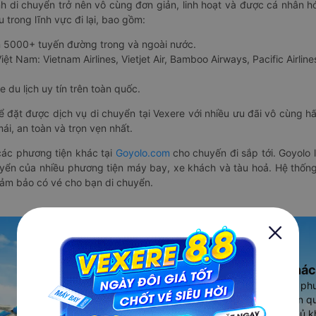
nh di chuyển trở nên vô cùng đơn giản, linh hoạt và được cá nhân h
 trong lĩnh vực đi lại, bao gồm:
n 5000+ tuyến đường trong và ngoài nước.
ệt Nam: Vietnam Airlines, Vietjet Air, Bamboo Airways, Pacific Airlines
 du lịch uy tín trên toàn quốc.
thể đặt được dịch vụ di chuyển tại Vexere với nhiều ưu đãi vô cùng 
i, an toàn và trọn vẹn nhất.
ác phương tiện khác tại
Goyolo.com
cho chuyến đi sắp tới. Goyolo
huyển của nhiều phương tiện máy bay, xe khách và tàu hoả. Hệ thống
đảm bảo có vé cho bạn di chuyển.
Ứng dụng đặt vé Xe khác
Vexere - ứng dụng đặt vé đa ph
cao, 5000+ tuyến đường toàn qu
vụ thuê xe máy, xe du lịch phủ k