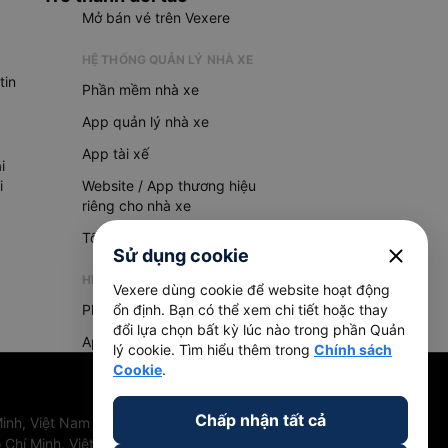
Mở bán vé trên Vexere
HỆ THỐNG QUẢN LÝ NHÀ XE
tin
Phần mềm nhà xe
App quản lý nhà xe
App tài xế
i
i
Website / App thương hiệu
riêng cho nhà xe
Tổng đài AI
close
Sử dụng cookie
HỆ THỐNG QUẢN LÝ HÀNG HOÁ
Vexere dùng cookie để website hoạt động
Phần mềm quản lý hàng hoá
ổn định. Bạn có thể xem chi tiết hoặc thay
đổi lựa chọn bất kỳ lúc nào trong phần Quản
App quản lý hàng hoá
lý cookie. Tìm hiểu thêm trong
Chính sách
Cookie
.
Chấp nhận tất cả
inh, Việt Nam
 Chí Minh, Việt Nam