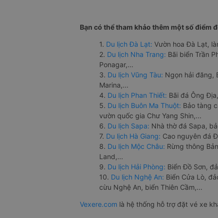
Bạn có thể tham khảo thêm một số điểm đế
1.
Du lịch Đà Lạt:
Vườn hoa Đà Lạt, là
2.
Du lịch Nha Trang:
Bãi biển Trần 
Ponagar,...
3.
Du lịch Vũng Tàu:
Ngọn hải đăng, 
Marina,...
4.
Du lịch Phan Thiết:
Bãi đá Ông Địa,
5.
Du lịch Buôn Ma Thuột:
Bảo tàng c
vườn quốc gia Chư Yang Shin,...
6.
Du lịch Sapa:
Nhà thờ đá Sapa, bả
7.
Du lịch Hà Giang:
Cao nguyên đá Đồ
8.
Du lịch Mộc Châu:
Rừng thông Bản 
Land,...
9.
Du lịch Hải Phòng:
Biển Đồ Sơn, đả
10.
Du lịch Nghệ An:
Biển Cửa Lò, đ
cừu Nghệ An, biển Thiên Cầm,...
Vexere.com
là hệ thống hỗ trợ đặt vé xe k