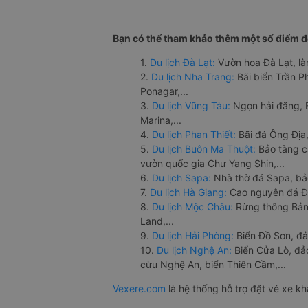
Bạn có thể tham khảo thêm một số điểm đế
1.
Du lịch Đà Lạt:
Vườn hoa Đà Lạt, là
2.
Du lịch Nha Trang:
Bãi biển Trần 
Ponagar,...
3.
Du lịch Vũng Tàu:
Ngọn hải đăng, 
Marina,...
4.
Du lịch Phan Thiết:
Bãi đá Ông Địa,
5.
Du lịch Buôn Ma Thuột:
Bảo tàng c
vườn quốc gia Chư Yang Shin,...
6.
Du lịch Sapa:
Nhà thờ đá Sapa, bả
7.
Du lịch Hà Giang:
Cao nguyên đá Đồ
8.
Du lịch Mộc Châu:
Rừng thông Bản 
Land,...
9.
Du lịch Hải Phòng:
Biển Đồ Sơn, đả
10.
Du lịch Nghệ An:
Biển Cửa Lò, đ
cừu Nghệ An, biển Thiên Cầm,...
Vexere.com
là hệ thống hỗ trợ đặt vé xe k