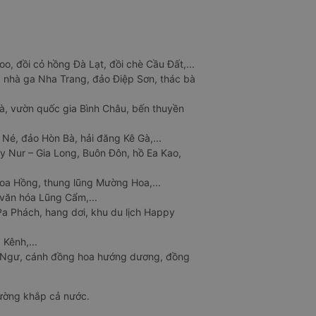
o, đồi cỏ hồng Đà Lạt, đồi chè Cầu Đất,...
 nhà ga Nha Trang, đảo Điệp Sơn, thác bà
à, vườn quốc gia Bình Châu, bến thuyền
 Né, đảo Hòn Bà, hải đăng Kê Gà,...
y Nur – Gia Long, Buôn Đôn, hồ Ea Kao,
Hoa Hồng, thung lũng Mường Hoa,...
văn hóa Lũng Cẩm,...
a Phách, hang dơi, khu du lịch Happy
 Kênh,...
n Ngư, cánh đồng hoa hướng dương, đồng
đường khắp cả nước.