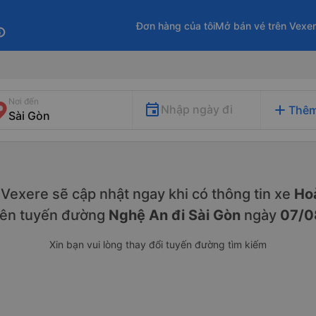
Đơn hàng của tôi
Mở bán vé trên Vexe
fo
Nơi đến
add
Nhập ngày đi
Thêm
y. Vexere sẽ cập nhật ngay khi có thông tin xe
Hoà
rên tuyến đường
Nghệ An đi Sài Gòn
ngày
07/0
Xin bạn vui lòng thay đổi tuyến đường tìm kiếm