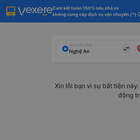
Cam kết hoàn 150% nếu nhà xe

không cung cấp dịch vụ vận chuyển (*)
in
Nơi xuất phát
import_export
Xin lỗi bạn vì sự bất tiện nà
động t