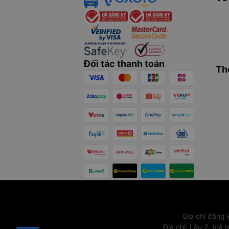
Đối tác thanh toán
Th
Địa chỉ đăng
Địa chỉ
:
Lầu 2, toà 