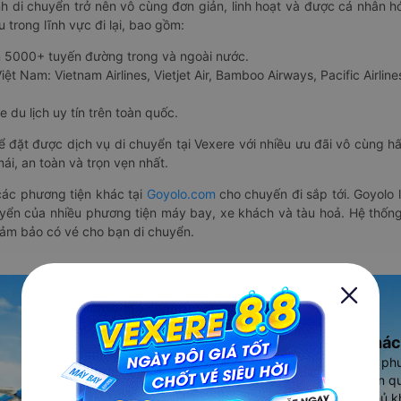
nh di chuyển trở nên vô cùng đơn giản, linh hoạt và được cá nhân h
 trong lĩnh vực đi lại, bao gồm:
n 5000+ tuyến đường trong và ngoài nước.
ệt Nam: Vietnam Airlines, Vietjet Air, Bamboo Airways, Pacific Airlines
 du lịch uy tín trên toàn quốc.
thể đặt được dịch vụ di chuyển tại Vexere với nhiều ưu đãi vô cùng 
i, an toàn và trọn vẹn nhất.
ác phương tiện khác tại
Goyolo.com
cho chuyến đi sắp tới. Goyolo
huyển của nhiều phương tiện máy bay, xe khách và tàu hoả. Hệ thống
đảm bảo có vé cho bạn di chuyển.
Ứng dụng đặt vé Xe khác
Vexere - ứng dụng đặt vé đa ph
cao, 5000+ tuyến đường toàn qu
vụ thuê xe máy, xe du lịch phủ k