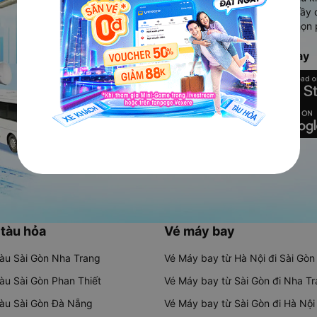
Ứng dụng hiển thị thông tin đầy 
người dùng so sánh và lựa chọn 
chóng và phù hợp nhất.
Tải ứng dụng Vexere ngay
 tàu hỏa
Vé máy bay
tàu Sài Gòn Nha Trang
Vé Máy bay từ Hà Nội đi Sài Gòn
tàu Sài Gòn Phan Thiết
Vé Máy bay từ Sài Gòn đi Nha T
tàu Sài Gòn Đà Nẵng
Vé Máy bay từ Sài Gòn đi Hà Nội