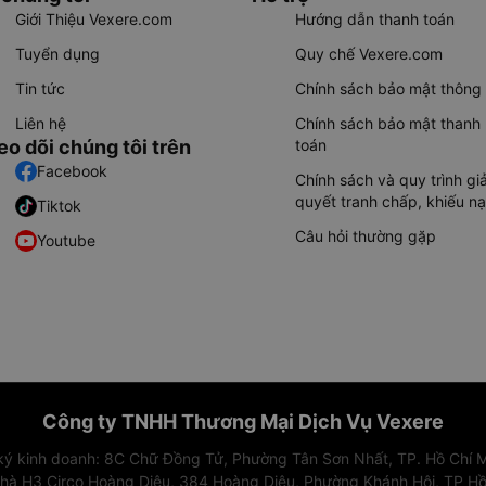
Giới Thiệu Vexere.com
Hướng dẫn thanh toán
Tuyển dụng
Quy chế Vexere.com
Tin tức
Chính sách bảo mật thông 
Liên hệ
Chính sách bảo mật thanh
eo dõi chúng tôi trên
toán
Facebook
Chính sách và quy trình giả
quyết tranh chấp, khiếu nạ
Tiktok
Câu hỏi thường gặp
Youtube
Công ty TNHH Thương Mại Dịch Vụ Vexere
 ký kinh doanh: 8C Chữ Đồng Tử, Phường Tân Sơn Nhất, TP. Hồ Chí M
nhà H3 Circo Hoàng Diệu, 384 Hoàng Diệu, Phường Khánh Hội, TP Hồ