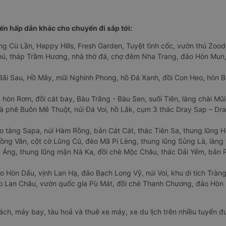
n hấp dẫn khác cho chuyến đi sắp tới:
ng Cù Lần, Happy Hills, Fresh Garden, Tuyệt tình cốc, vườn thú Zoodo
Phú, tháp Trầm Hương, nhà thờ đá, chợ đêm Nha Trang, đảo Hòn Mun,
Bãi Sau, Hồ Mây, mũi Nghinh Phong, hồ Đá Xanh, đồi Con Heo, hòn B
 hòn Rơm, đồi cát bay, Bàu Trắng - Bàu Sen, suối Tiên, làng chài Mũi
à phê Buôn Mê Thuột, núi Đá Voi, hồ Lắk, cụm 3 thác Dray Sap – Dra
o tàng Sapa, núi Hàm Rồng, bản Cát Cát, thác Tiên Sa, thung lũng 
ng Văn, cột cờ Lũng Cú, đèo Mã Pí Lèng, thung lũng Sủng Là, làng 
Áng, thung lũng mận Nà Ka, đồi chè Mộc Châu, thác Dải Yếm, bản P
o Hòn Dấu, vịnh Lan Hạ, đảo Bạch Long Vỹ, núi Voi, khu di tích Tràng
ảo Lan Châu, vườn quốc gia Pù Mát, đồi chè Thanh Chương, đảo Hò
hách, máy bay, tàu hoả và thuê xe máy, xe du lịch trên nhiều tuyến 