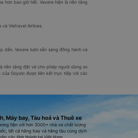
óa hơn bao giờ hết. Vexere hiện là nền tảng
 và Vietravel Airlines.
hấp dẫn. Vexere luôn sẵn sàng đồng hành và
 là nền tảng đặt vé cho phép người dùng so
 của Goyolo được liên kết trực tiếp với các
h, Máy bay, Tàu hoả và Thuê xe
ương tiện với hơn 3000+ nhà xe chất lượng
ốc, tất cả hãng bay và hãng tàu cùng dịch
hắp các tỉnh thành tại Việt Nam.