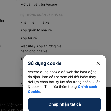
Mở bán vé trên Vexere
HỆ THỐNG QUẢN LÝ NHÀ XE
tin
Phần mềm nhà xe
App quản lý nhà xe
App tài xế
i
i
Website / App thương hiệu
riêng cho nhà xe
Tổng đài AI
close
Sử dụng cookie
HỆ THỐNG QUẢN LÝ HÀNG HOÁ
Vexere dùng cookie để website hoạt động
Phần mềm quản lý hàng hoá
ổn định. Bạn có thể xem chi tiết hoặc thay
đổi lựa chọn bất kỳ lúc nào trong phần Quản
App quản lý hàng hoá
lý cookie. Tìm hiểu thêm trong
Chính sách
Cookie
.
Chấp nhận tất cả
inh, Việt Nam
 Chí Minh, Việt Nam