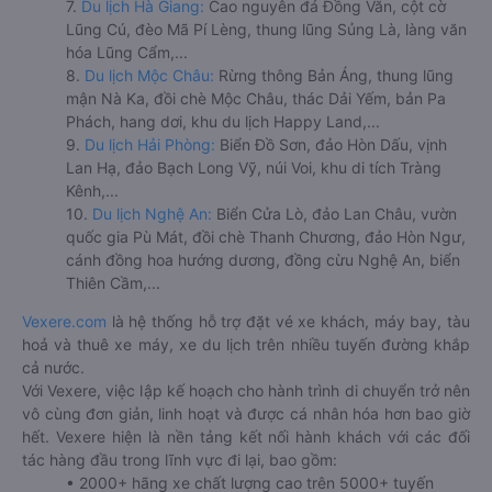
7.
Du lịch Hà Giang:
Cao nguyên đá Đồng Văn, cột cờ
Lũng Cú, đèo Mã Pí Lèng, thung lũng Sủng Là, làng văn
hóa Lũng Cẩm,...
8.
Du lịch Mộc Châu:
Rừng thông Bản Áng, thung lũng
mận Nà Ka, đồi chè Mộc Châu, thác Dải Yếm, bản Pa
Phách, hang dơi, khu du lịch Happy Land,...
9.
Du lịch Hải Phòng:
Biển Đồ Sơn, đảo Hòn Dấu, vịnh
Lan Hạ, đảo Bạch Long Vỹ, núi Voi, khu di tích Tràng
Kênh,...
10.
Du lịch Nghệ An:
Biển Cửa Lò, đảo Lan Châu, vườn
quốc gia Pù Mát, đồi chè Thanh Chương, đảo Hòn Ngư,
cánh đồng hoa hướng dương, đồng cừu Nghệ An, biển
Thiên Cầm,...
Vexere.com
là hệ thống hỗ trợ đặt vé xe khách, máy bay, tàu
hoả và thuê xe máy, xe du lịch trên nhiều tuyến đường khắp
cả nước.
Với Vexere, việc lập kế hoạch cho hành trình di chuyển trở nên
vô cùng đơn giản, linh hoạt và được cá nhân hóa hơn bao giờ
hết. Vexere hiện là nền tảng kết nối hành khách với các đối
tác hàng đầu trong lĩnh vực đi lại, bao gồm:
• 2000+ hãng xe chất lượng cao trên 5000+ tuyến