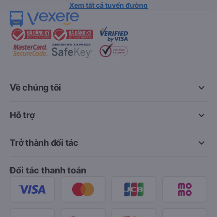
Xem tất cả tuyến đường
keyboard_arrow_down
Về chúng tôi
keyboard_arrow_down
Hỗ trợ
keyboard_arrow_down
Trở thành đối tác
Đối tác thanh toán