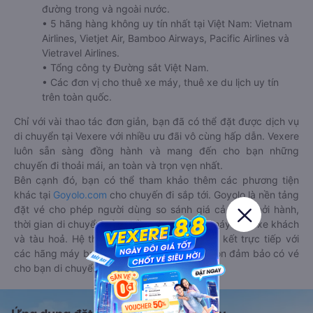
đường trong và ngoài nước.
• 5 hãng hàng không uy tín nhất tại Việt Nam: Vietnam
Airlines, Vietjet Air, Bamboo Airways, Pacific Airlines và
Vietravel Airlines.
• Tổng công ty Đường sắt Việt Nam.
• Các đơn vị cho thuê xe máy, thuê xe du lịch uy tín
trên toàn quốc.
Chỉ với vài thao tác đơn giản, bạn đã có thể đặt được dịch vụ
di chuyển tại Vexere với nhiều ưu đãi vô cùng hấp dẫn. Vexere
luôn sẵn sàng đồng hành và mang đến cho bạn những
chuyến đi thoải mái, an toàn và trọn vẹn nhất.
Bên cạnh đó, bạn có thể tham khảo thêm các phương tiện
khác tại
Goyolo.com
cho chuyến đi sắp tới. Goyolo là nền tảng
đặt vé cho phép người dùng so sánh giá cả, giờ khởi hành,
thời gian di chuyển của nhiều phương tiện máy bay, xe khách
và tàu hoả. Hệ thống của Goyolo được liên kết trực tiếp với
các hãng máy bay, xe khách và tàu hoả, luôn đảm bảo có vé
cho bạn di chuyển.