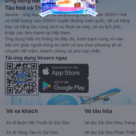
Ứng dụng đặt vé Xe khách, Máy bay,
Tàu hoả và Thuê xe
Vexere - ứng dụng đặt vé đa phương tiện với hơn 3000+ nhà
xe chất lượng cao, 5000+ tuyến đường toàn quốc, tất cả hãng
bay và hãng tàu cùng dịch vụ thuê xe máy, xe du lịch phủ
khắp các tỉnh thành tại Việt Nam.
Ứng dụng hiển thị thông tin đầy đủ, minh bạch cùng vô vàn
tiện ích giúp người dùng so sánh và lựa chọn phương án di
chuyển tiết kiệm, nhanh chóng và phù hợp nhất.
Tải ứng dụng Vexere ngay
Vé xe khách
Vé tàu hỏa
Xe đi Buôn Mê Thuột từ Sài Gòn
Vé tàu Sài Gòn Nha Trang
Xe đi Vũng Tàu từ Sài Gòn
Vé tàu Sài Gòn Phan Thiết