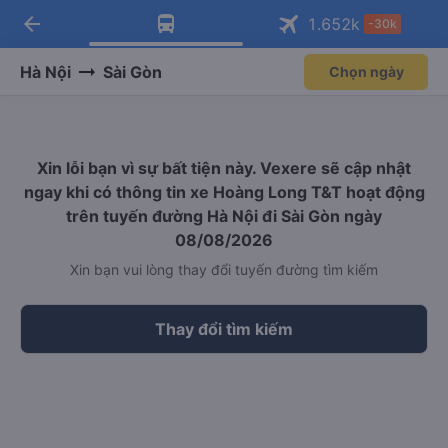
arrow_back
Tải app Vexere ngay!
Tải app Vexere
1.652
k
-30k
Mở app
Mở app
Nhận ưu đãi thành viên độc
-30k/ghế khi đặt vé máy bay qua
quyền
app
Hà Nội
Sài Gòn
Chọn ngày
Xin lỗi bạn vì sự bất tiện này. Vexere sẽ cập nhật
ngay khi có thông tin xe Hoàng Long T&T hoạt động
trên tuyến đường Hà Nội đi Sài Gòn ngày
08/08/2026
Xin bạn vui lòng thay đổi tuyến đường tìm kiếm
Thay đổi tìm kiếm