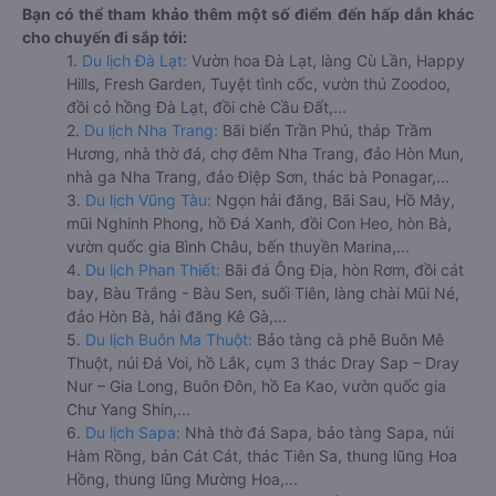
Bạn có thể tham khảo thêm một số điểm đến hấp dẫn khác
cho chuyến đi sắp tới:
1.
Du lịch Đà Lạt:
Vườn hoa Đà Lạt, làng Cù Lần, Happy
Hills, Fresh Garden, Tuyệt tình cốc, vườn thú Zoodoo,
đồi cỏ hồng Đà Lạt, đồi chè Cầu Đất,...
2.
Du lịch Nha Trang:
Bãi biển Trần Phú, tháp Trầm
Hương, nhà thờ đá, chợ đêm Nha Trang, đảo Hòn Mun,
nhà ga Nha Trang, đảo Điệp Sơn, thác bà Ponagar,...
3.
Du lịch Vũng Tàu:
Ngọn hải đăng, Bãi Sau, Hồ Mây,
mũi Nghinh Phong, hồ Đá Xanh, đồi Con Heo, hòn Bà,
vườn quốc gia Bình Châu, bến thuyền Marina,...
4.
Du lịch Phan Thiết:
Bãi đá Ông Địa, hòn Rơm, đồi cát
bay, Bàu Trắng - Bàu Sen, suối Tiên, làng chài Mũi Né,
đảo Hòn Bà, hải đăng Kê Gà,...
5.
Du lịch Buôn Ma Thuột:
Bảo tàng cà phê Buôn Mê
Thuột, núi Đá Voi, hồ Lắk, cụm 3 thác Dray Sap – Dray
Nur – Gia Long, Buôn Đôn, hồ Ea Kao, vườn quốc gia
Chư Yang Shin,...
6.
Du lịch Sapa:
Nhà thờ đá Sapa, bảo tàng Sapa, núi
Hàm Rồng, bản Cát Cát, thác Tiên Sa, thung lũng Hoa
Hồng, thung lũng Mường Hoa,...