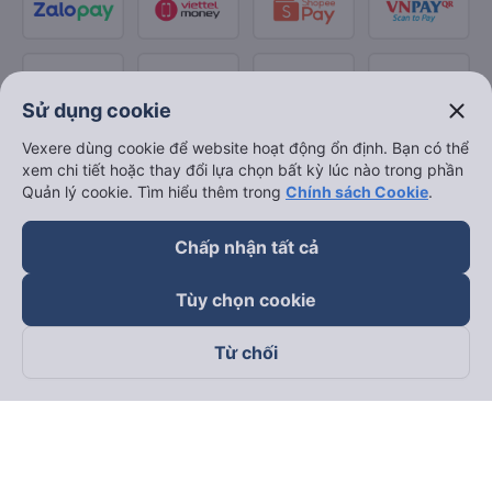
close
Sử dụng cookie
Vexere dùng cookie để website hoạt động ổn định. Bạn có thể
xem chi tiết hoặc thay đổi lựa chọn bất kỳ lúc nào trong phần
Quản lý cookie. Tìm hiểu thêm trong
Chính sách Cookie
.
Chấp nhận tất cả
Tùy chọn cookie
Từ chối
Theo dõi chúng tôi trên
Facebook
Tiktok
Youtube
Công ty TNHH Thương Mại Dịch Vụ Vexere