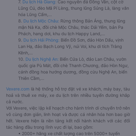
7.
Du lịch Hà Giang:
Cao nguyên đá Đồng Văn, cột cờ
Lũng Cú, đèo Mã Pí Lèng, thung lũng Sủng Là, làng văn
hóa Lũng Cẩm,...
8.
Du lịch Mộc Châu:
Rừng thông Bản Áng, thung lũng
mận Nà Ka, đồi chè Mộc Châu, thác Dải Yếm, bản Pa
Phách, hang dơi, khu du lịch Happy Land,...
9.
Du lịch Hải Phòng:
Biển Đồ Sơn, đảo Hòn Dấu, vịnh
Lan Hạ, đảo Bạch Long Vỹ, núi Voi, khu di tích Tràng
Kênh,...
10.
Du lịch Nghệ An:
Biển Cửa Lò, đảo Lan Châu, vườn
quốc gia Pù Mát, đồi chè Thanh Chương, đảo Hòn Ngư,
cánh đồng hoa hướng dương, đồng cừu Nghệ An, biển
Thiên Cầm,...
Vexere.com
là hệ thống hỗ trợ đặt vé xe khách, máy bay, tàu
hoả và thuê xe máy, xe du lịch trên nhiều tuyến đường khắp
cả nước.
Với Vexere, việc lập kế hoạch cho hành trình di chuyển trở nên
vô cùng đơn giản, linh hoạt và được cá nhân hóa hơn bao giờ
hết. Vexere hiện là nền tảng kết nối hành khách với các đối
tác hàng đầu trong lĩnh vực đi lại, bao gồm:
• 2000+ hãng xe chất lượng cao trên 5000+ tuyến