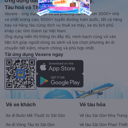
Ứng dụng đặt vé Xe khách, Máy bay,
Tàu hoả và Thuê xe
Vexere - ứng dụng đặt vé đa phương tiện với hơn 3000+ nhà
xe chất lượng cao, 5000+ tuyến đường toàn quốc, tất cả hãng
bay và hãng tàu cùng dịch vụ thuê xe máy, xe du lịch phủ
khắp các tỉnh thành tại Việt Nam.
Ứng dụng hiển thị thông tin đầy đủ, minh bạch cùng vô vàn
tiện ích giúp người dùng so sánh và lựa chọn phương án di
chuyển tiết kiệm, nhanh chóng và phù hợp nhất.
Tải ứng dụng Vexere ngay
Vé xe khách
Vé tàu hỏa
Xe đi Buôn Mê Thuột từ Sài Gòn
Vé tàu Sài Gòn Nha Trang
Xe đi Vũng Tàu từ Sài Gòn
Vé tàu Sài Gòn Phan Thiết