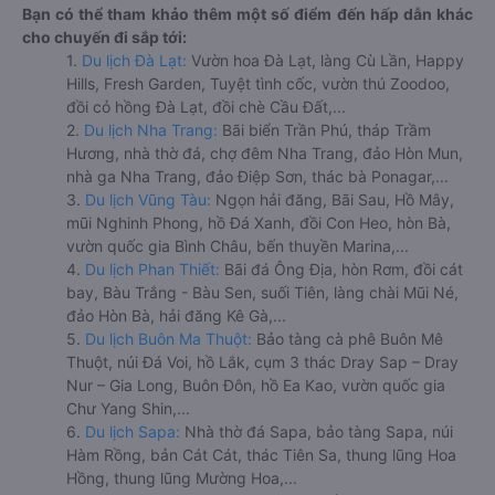
Bạn có thể tham khảo thêm một số điểm đến hấp dẫn khác
cho chuyến đi sắp tới:
1.
Du lịch Đà Lạt:
Vườn hoa Đà Lạt, làng Cù Lần, Happy
Hills, Fresh Garden, Tuyệt tình cốc, vườn thú Zoodoo,
đồi cỏ hồng Đà Lạt, đồi chè Cầu Đất,...
2.
Du lịch Nha Trang:
Bãi biển Trần Phú, tháp Trầm
Hương, nhà thờ đá, chợ đêm Nha Trang, đảo Hòn Mun,
nhà ga Nha Trang, đảo Điệp Sơn, thác bà Ponagar,...
3.
Du lịch Vũng Tàu:
Ngọn hải đăng, Bãi Sau, Hồ Mây,
mũi Nghinh Phong, hồ Đá Xanh, đồi Con Heo, hòn Bà,
vườn quốc gia Bình Châu, bến thuyền Marina,...
4.
Du lịch Phan Thiết:
Bãi đá Ông Địa, hòn Rơm, đồi cát
bay, Bàu Trắng - Bàu Sen, suối Tiên, làng chài Mũi Né,
đảo Hòn Bà, hải đăng Kê Gà,...
5.
Du lịch Buôn Ma Thuột:
Bảo tàng cà phê Buôn Mê
Thuột, núi Đá Voi, hồ Lắk, cụm 3 thác Dray Sap – Dray
Nur – Gia Long, Buôn Đôn, hồ Ea Kao, vườn quốc gia
Chư Yang Shin,...
6.
Du lịch Sapa:
Nhà thờ đá Sapa, bảo tàng Sapa, núi
Hàm Rồng, bản Cát Cát, thác Tiên Sa, thung lũng Hoa
Hồng, thung lũng Mường Hoa,...