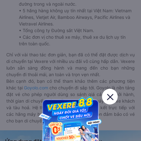
đường trong và ngoài nước.
• 5 hãng hàng không uy tín nhất tại Việt Nam: Vietnam
Airlines, Vietjet Air, Bamboo Airways, Pacific Airlines và
Vietravel Airlines.
• Tổng công ty Đường sắt Việt Nam.
• Các đơn vị cho thuê xe máy, thuê xe du lịch uy tín
trên toàn quốc.
Chỉ với vài thao tác đơn giản, bạn đã có thể đặt được dịch vụ
di chuyển tại Vexere với nhiều ưu đãi vô cùng hấp dẫn. Vexere
luôn sẵn sàng đồng hành và mang đến cho bạn những
chuyến đi thoải mái, an toàn và trọn vẹn nhất.
Bên cạnh đó, bạn có thể tham khảo thêm các phương tiện
khác tại
Goyolo.com
cho chuyến đi sắp tới. Goyolo là nền tảng
đặt vé cho phép người dùng so sánh giá cả, giờ khởi hành,
thời gian di chuyển của nhiều phương tiện máy bay, xe khách
và tàu hoả. Hệ thống của Goyolo được liên kết trực tiếp với
các hãng máy bay, xe khách và tàu hoả, luôn đảm bảo có vé
cho bạn di chuyển.