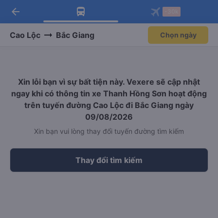
arrow_back
Tải app Vexere ngay!
Tải app Vexere
-30k
Mở app
Mở app
Nhận ưu đãi thành viên độc
-30k/ghế khi đặt vé máy bay qua
quyền
app
Cao Lộc
Bắc Giang
Chọn ngày
Xin lỗi bạn vì sự bất tiện này. Vexere sẽ cập nhật
ngay khi có thông tin xe Thanh Hồng Sơn hoạt động
trên tuyến đường Cao Lộc đi Bắc Giang ngày
09/08/2026
Xin bạn vui lòng thay đổi tuyến đường tìm kiếm
Thay đổi tìm kiếm