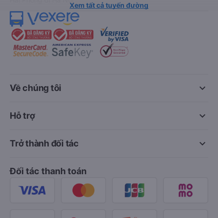
Xem tất cả tuyến đường
keyboard_arrow_down
Về chúng tôi
keyboard_arrow_down
Hỗ trợ
keyboard_arrow_down
Trở thành đối tác
Đối tác thanh toán