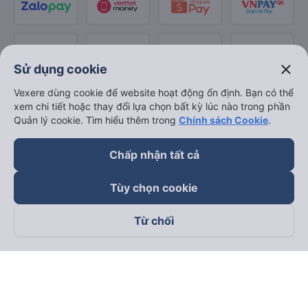
close
Sử dụng cookie
Vexere dùng cookie để website hoạt động ổn định. Bạn có thể
xem chi tiết hoặc thay đổi lựa chọn bất kỳ lúc nào trong phần
Quản lý cookie. Tìm hiểu thêm trong
Chính sách Cookie
.
Chấp nhận tất cả
Tùy chọn cookie
Từ chối
Theo dõi chúng tôi trên
Facebook
Tiktok
Youtube
Công ty TNHH Thương Mại Dịch Vụ Vexere