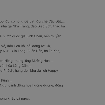
o, đồi cỏ hồng Đà Lạt, đồi chè Cầu Đất,...
 nhà ga Nha Trang, đảo Điệp Sơn, thác bà
à, vườn quốc gia Bình Châu, bến thuyền
 Né, đảo Hòn Bà, hải đăng Kê Gà,...
y Nur – Gia Long, Buôn Đôn, hồ Ea Kao,
Hoa Hồng, thung lũng Mường Hoa,...
văn hóa Lũng Cẩm,...
a Phách, hang dơi, khu du lịch Happy
 Kênh,...
n Ngư, cánh đồng hoa hướng dương, đồng
đường khắp cả nước.