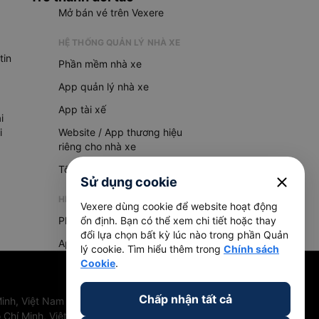
Mở bán vé trên Vexere
HỆ THỐNG QUẢN LÝ NHÀ XE
tin
Phần mềm nhà xe
App quản lý nhà xe
App tài xế
i
i
Website / App thương hiệu
riêng cho nhà xe
Tổng đài AI
close
Sử dụng cookie
HỆ THỐNG QUẢN LÝ HÀNG HOÁ
Vexere dùng cookie để website hoạt động
Phần mềm quản lý hàng hoá
ổn định. Bạn có thể xem chi tiết hoặc thay
đổi lựa chọn bất kỳ lúc nào trong phần Quản
App quản lý hàng hoá
lý cookie. Tìm hiểu thêm trong
Chính sách
Cookie
.
Chấp nhận tất cả
inh, Việt Nam
 Chí Minh, Việt Nam