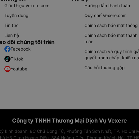
Giới Thiệu Vexere.com
Hướng dẫn thanh toán
Tuyển dụng
Quy chế Vexere.com
Tin tức
Chính sách bảo mật thông 
Liên hệ
Chính sách bảo mật thanh
eo dõi chúng tôi trên
toán
Facebook
Chính sách và quy trình giả
quyết tranh chấp, khiếu nạ
Tiktok
Câu hỏi thường gặp
Youtube
Công ty TNHH Thương Mại Dịch Vụ Vexere
 ký kinh doanh: 8C Chữ Đồng Tử, Phường Tân Sơn Nhất, TP. Hồ Chí M
nhà H3 Circo Hoàng Diệu, 384 Hoàng Diệu, Phường Khánh Hội, TP Hồ