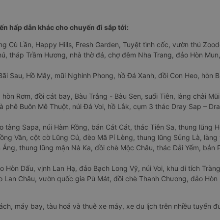
n hấp dẫn khác cho chuyến đi sắp tới:
ng Cù Lần, Happy Hills, Fresh Garden, Tuyệt tình cốc, vườn thú Zoodo
Phú, tháp Trầm Hương, nhà thờ đá, chợ đêm Nha Trang, đảo Hòn Mun,
Bãi Sau, Hồ Mây, mũi Nghinh Phong, hồ Đá Xanh, đồi Con Heo, hòn B
 hòn Rơm, đồi cát bay, Bàu Trắng - Bàu Sen, suối Tiên, làng chài Mũi
à phê Buôn Mê Thuột, núi Đá Voi, hồ Lắk, cụm 3 thác Dray Sap – Dra
o tàng Sapa, núi Hàm Rồng, bản Cát Cát, thác Tiên Sa, thung lũng 
ng Văn, cột cờ Lũng Cú, đèo Mã Pí Lèng, thung lũng Sủng Là, làng 
Áng, thung lũng mận Nà Ka, đồi chè Mộc Châu, thác Dải Yếm, bản P
o Hòn Dấu, vịnh Lan Hạ, đảo Bạch Long Vỹ, núi Voi, khu di tích Tràng
ảo Lan Châu, vườn quốc gia Pù Mát, đồi chè Thanh Chương, đảo Hò
hách, máy bay, tàu hoả và thuê xe máy, xe du lịch trên nhiều tuyến 