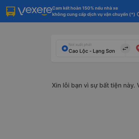
Cam kết hoàn 150% nếu nhà xe

không cung cấp dịch vụ vận chuyển (*)
in
Nơi xuất phát
import_export
Xin lỗi bạn vì sự bất tiện này