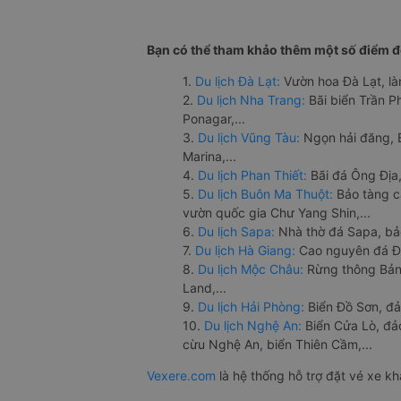
Bạn có thể tham khảo thêm một số điểm đế
1.
Du lịch Đà Lạt:
Vườn hoa Đà Lạt, là
2.
Du lịch Nha Trang:
Bãi biển Trần 
Ponagar,...
3.
Du lịch Vũng Tàu:
Ngọn hải đăng, 
Marina,...
4.
Du lịch Phan Thiết:
Bãi đá Ông Địa,
5.
Du lịch Buôn Ma Thuột:
Bảo tàng c
vườn quốc gia Chư Yang Shin,...
6.
Du lịch Sapa:
Nhà thờ đá Sapa, bả
7.
Du lịch Hà Giang:
Cao nguyên đá Đồ
8.
Du lịch Mộc Châu:
Rừng thông Bản 
Land,...
9.
Du lịch Hải Phòng:
Biển Đồ Sơn, đả
10.
Du lịch Nghệ An:
Biển Cửa Lò, đ
cừu Nghệ An, biển Thiên Cầm,...
Vexere.com
là hệ thống hỗ trợ đặt vé xe k