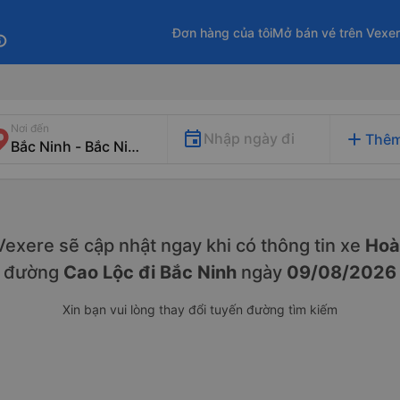
Đơn hàng của tôi
Mở bán vé trên Vexe
fo
Nơi đến
add
Nhập ngày đi
Thêm
. Vexere sẽ cập nhật ngay khi có thông tin xe
Hoà
đường
Cao Lộc đi Bắc Ninh
ngày
09/08/2026
Xin bạn vui lòng thay đổi tuyến đường tìm kiếm