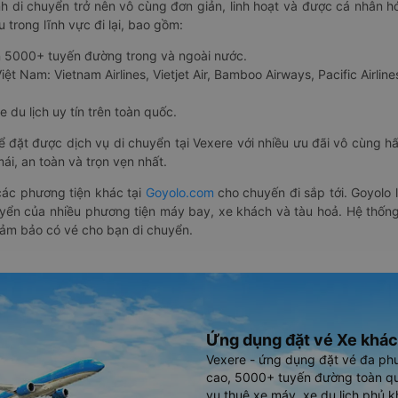
nh di chuyển trở nên vô cùng đơn giản, linh hoạt và được cá nhân h
 trong lĩnh vực đi lại, bao gồm:
n 5000+ tuyến đường trong và ngoài nước.
ệt Nam: Vietnam Airlines, Vietjet Air, Bamboo Airways, Pacific Airlines
 du lịch uy tín trên toàn quốc.
thể đặt được dịch vụ di chuyển tại Vexere với nhiều ưu đãi vô cùng 
i, an toàn và trọn vẹn nhất.
ác phương tiện khác tại
Goyolo.com
cho chuyến đi sắp tới. Goyolo
huyển của nhiều phương tiện máy bay, xe khách và tàu hoả. Hệ thống
đảm bảo có vé cho bạn di chuyển.
Ứng dụng đặt vé Xe khác
Vexere - ứng dụng đặt vé đa ph
cao, 5000+ tuyến đường toàn qu
vụ thuê xe máy, xe du lịch phủ k