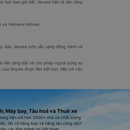
óa hơn bao giờ hết. Vexere hiện là nền tảng
 và Vietravel Airlines.
hấp dẫn. Vexere luôn sẵn sàng đồng hành và
 là nền tảng đặt vé cho phép người dùng so
 của Goyolo được liên kết trực tiếp với các
h, Máy bay, Tàu hoả và Thuê xe
ương tiện với hơn 3000+ nhà xe chất lượng
ốc, tất cả hãng bay và hãng tàu cùng dịch
hắp các tỉnh thành tại Việt Nam.