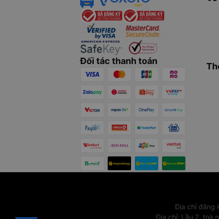
Đối tác thanh toán
Th
Địa chỉ đăng
Địa chỉ
:
Lầu 2, toà 