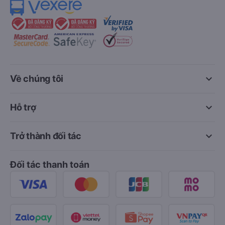
keyboard_arrow_down
Về chúng tôi
keyboard_arrow_down
Hỗ trợ
keyboard_arrow_down
Trở thành đối tác
Đối tác thanh toán