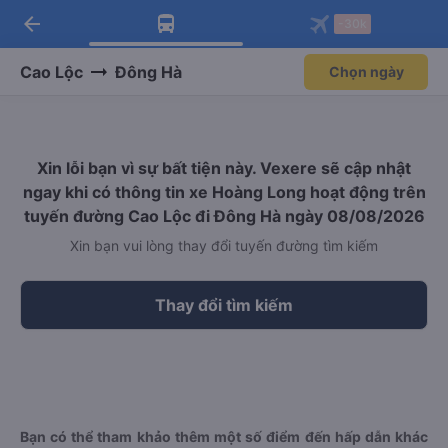
arrow_back
Tải app Vexere ngay!
Tải app Vexere
-30k
Mở app
Mở app
Nhận ưu đãi thành viên độc
-30k/ghế khi đặt vé máy bay qua
quyền
app
Cao Lộc
Đông Hà
Chọn ngày
Xin lỗi bạn vì sự bất tiện này. Vexere sẽ cập nhật
ngay khi có thông tin xe Hoàng Long hoạt động trên
tuyến đường Cao Lộc đi Đông Hà ngày 08/08/2026
Xin bạn vui lòng thay đổi tuyến đường tìm kiếm
Thay đổi tìm kiếm
Bạn có thể tham khảo thêm một số điểm đến hấp dẫn khác