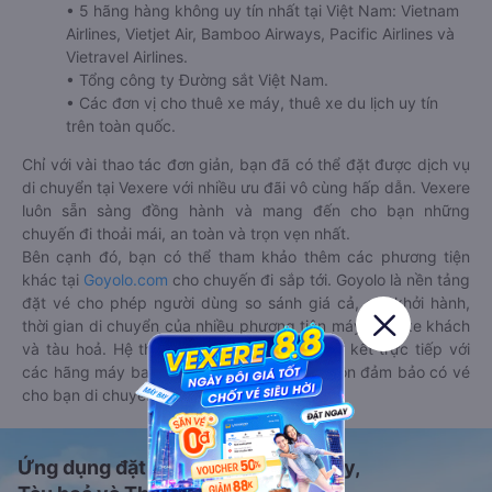
• 5 hãng hàng không uy tín nhất tại Việt Nam: Vietnam
Airlines, Vietjet Air, Bamboo Airways, Pacific Airlines và
Vietravel Airlines.
• Tổng công ty Đường sắt Việt Nam.
• Các đơn vị cho thuê xe máy, thuê xe du lịch uy tín
trên toàn quốc.
Chỉ với vài thao tác đơn giản, bạn đã có thể đặt được dịch vụ
di chuyển tại Vexere với nhiều ưu đãi vô cùng hấp dẫn. Vexere
luôn sẵn sàng đồng hành và mang đến cho bạn những
chuyến đi thoải mái, an toàn và trọn vẹn nhất.
Bên cạnh đó, bạn có thể tham khảo thêm các phương tiện
khác tại
Goyolo.com
cho chuyến đi sắp tới. Goyolo là nền tảng
đặt vé cho phép người dùng so sánh giá cả, giờ khởi hành,
thời gian di chuyển của nhiều phương tiện máy bay, xe khách
và tàu hoả. Hệ thống của Goyolo được liên kết trực tiếp với
các hãng máy bay, xe khách và tàu hoả, luôn đảm bảo có vé
cho bạn di chuyển.
Ứng dụng đặt vé Xe khách, Máy bay,