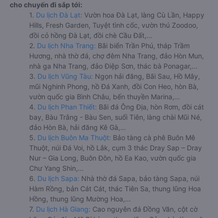
cho chuyến đi sắp tới:
1.
Du lịch Đà Lạt:
Vườn hoa Đà Lạt, làng Cù Lần, Happy
Hills, Fresh Garden, Tuyệt tình cốc, vườn thú Zoodoo,
đồi cỏ hồng Đà Lạt, đồi chè Cầu Đất,...
2.
Du lịch Nha Trang:
Bãi biển Trần Phú, tháp Trầm
Hương, nhà thờ đá, chợ đêm Nha Trang, đảo Hòn Mun,
nhà ga Nha Trang, đảo Điệp Sơn, thác bà Ponagar,...
3.
Du lịch Vũng Tàu:
Ngọn hải đăng, Bãi Sau, Hồ Mây,
mũi Nghinh Phong, hồ Đá Xanh, đồi Con Heo, hòn Bà,
vườn quốc gia Bình Châu, bến thuyền Marina,...
4.
Du lịch Phan Thiết:
Bãi đá Ông Địa, hòn Rơm, đồi cát
bay, Bàu Trắng - Bàu Sen, suối Tiên, làng chài Mũi Né,
đảo Hòn Bà, hải đăng Kê Gà,...
5.
Du lịch Buôn Ma Thuột:
Bảo tàng cà phê Buôn Mê
Thuột, núi Đá Voi, hồ Lắk, cụm 3 thác Dray Sap – Dray
Nur – Gia Long, Buôn Đôn, hồ Ea Kao, vườn quốc gia
Chư Yang Shin,...
6.
Du lịch Sapa:
Nhà thờ đá Sapa, bảo tàng Sapa, núi
Hàm Rồng, bản Cát Cát, thác Tiên Sa, thung lũng Hoa
Hồng, thung lũng Mường Hoa,...
7.
Du lịch Hà Giang:
Cao nguyên đá Đồng Văn, cột cờ