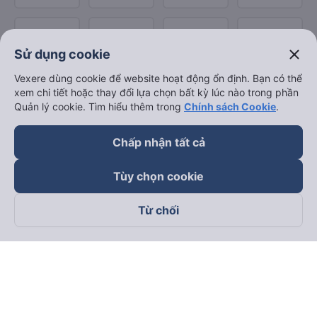
close
Sử dụng cookie
Vexere dùng cookie để website hoạt động ổn định. Bạn có thể
xem chi tiết hoặc thay đổi lựa chọn bất kỳ lúc nào trong phần
Quản lý cookie. Tìm hiểu thêm trong
Chính sách Cookie
.
Chấp nhận tất cả
Tùy chọn cookie
Từ chối
Theo dõi chúng tôi trên
Facebook
Tiktok
Youtube
Công ty TNHH Thương Mại Dịch Vụ Vexere