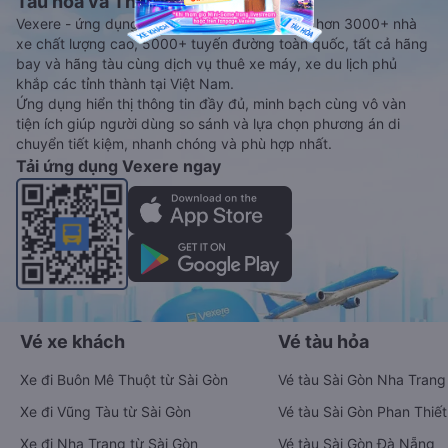
Tàu hoả và Thuê xe
Vexere - ứng dụng đặt vé đa phương tiện với hơn 3000+ nhà
xe chất lượng cao, 5000+ tuyến đường toàn quốc, tất cả hãng
bay và hãng tàu cùng dịch vụ thuê xe máy, xe du lịch phủ
khắp các tỉnh thành tại Việt Nam.
Ứng dụng hiển thị thông tin đầy đủ, minh bạch cùng vô vàn
tiện ích giúp người dùng so sánh và lựa chọn phương án di
chuyển tiết kiệm, nhanh chóng và phù hợp nhất.
Tải ứng dụng Vexere ngay
Vé xe khách
Vé tàu hỏa
Xe đi Buôn Mê Thuột từ Sài Gòn
Vé tàu Sài Gòn Nha Trang
Xe đi Vũng Tàu từ Sài Gòn
Vé tàu Sài Gòn Phan Thiết
Xe đi Nha Trang từ Sài Gòn
Vé tàu Sài Gòn Đà Nẵng