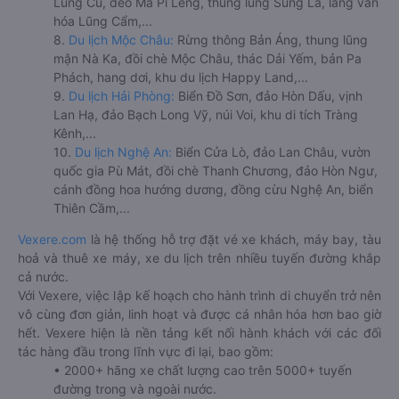
Lũng Cú, đèo Mã Pí Lèng, thung lũng Sủng Là, làng văn
hóa Lũng Cẩm,...
8.
Du lịch Mộc Châu:
Rừng thông Bản Áng, thung lũng
mận Nà Ka, đồi chè Mộc Châu, thác Dải Yếm, bản Pa
Phách, hang dơi, khu du lịch Happy Land,...
9.
Du lịch Hải Phòng:
Biển Đồ Sơn, đảo Hòn Dấu, vịnh
Lan Hạ, đảo Bạch Long Vỹ, núi Voi, khu di tích Tràng
Kênh,...
10.
Du lịch Nghệ An:
Biển Cửa Lò, đảo Lan Châu, vườn
quốc gia Pù Mát, đồi chè Thanh Chương, đảo Hòn Ngư,
cánh đồng hoa hướng dương, đồng cừu Nghệ An, biển
Thiên Cầm,...
Vexere.com
là hệ thống hỗ trợ đặt vé xe khách, máy bay, tàu
hoả và thuê xe máy, xe du lịch trên nhiều tuyến đường khắp
cả nước.
Với Vexere, việc lập kế hoạch cho hành trình di chuyển trở nên
vô cùng đơn giản, linh hoạt và được cá nhân hóa hơn bao giờ
hết. Vexere hiện là nền tảng kết nối hành khách với các đối
tác hàng đầu trong lĩnh vực đi lại, bao gồm:
• 2000+ hãng xe chất lượng cao trên 5000+ tuyến
đường trong và ngoài nước.