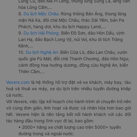
Lũng Cú, đèo Mã Pí Lèng, thung lũng Sủng Là, làng văn
hóa Lũng Cẩm,...
8.
Du lịch Mộc Châu:
Rừng thông Bản Áng, thung lũng
mận Nà Ka, đồi chè Mộc Châu, thác Dải Yếm, bản Pa
Phách, hang dơi, khu du lịch Happy Land,...
9.
Du lịch Hải Phòng:
Biển Đồ Sơn, đảo Hòn Dấu, vịnh
Lan Hạ, đảo Bạch Long Vỹ, núi Voi, khu di tích Tràng
Kênh,...
10.
Du lịch Nghệ An:
Biển Cửa Lò, đảo Lan Châu, vườn
quốc gia Pù Mát, đồi chè Thanh Chương, đảo Hòn Ngư,
cánh đồng hoa hướng dương, đồng cừu Nghệ An, biển
Thiên Cầm,...
Vexere.com
là hệ thống hỗ trợ đặt vé xe khách, máy bay, tàu
hoả và thuê xe máy, xe du lịch trên nhiều tuyến đường khắp
cả nước.
Với Vexere, việc lập kế hoạch cho hành trình di chuyển trở nên
vô cùng đơn giản, linh hoạt và được cá nhân hóa hơn bao giờ
hết. Vexere hiện là nền tảng kết nối hành khách với các đối
tác hàng đầu trong lĩnh vực đi lại, bao gồm:
• 2000+ hãng xe chất lượng cao trên 5000+ tuyến
đường trong và ngoài nước.