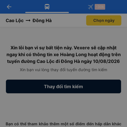
arrow_back
Tải app Vexere ngay!
Tải app Vexere
-30k
Mở app
Mở app
Nhận ưu đãi thành viên độc
-30k/ghế khi đặt vé máy bay qua
quyền
app
Cao Lộc
Đông Hà
Chọn ngày
Xin lỗi bạn vì sự bất tiện này. Vexere sẽ cập nhật
ngay khi có thông tin xe Hoàng Long hoạt động trên
tuyến đường Cao Lộc đi Đông Hà ngày 10/08/2026
Xin bạn vui lòng thay đổi tuyến đường tìm kiếm
Thay đổi tìm kiếm
Bạn có thể tham khảo thêm một số điểm đến hấp dẫn khác