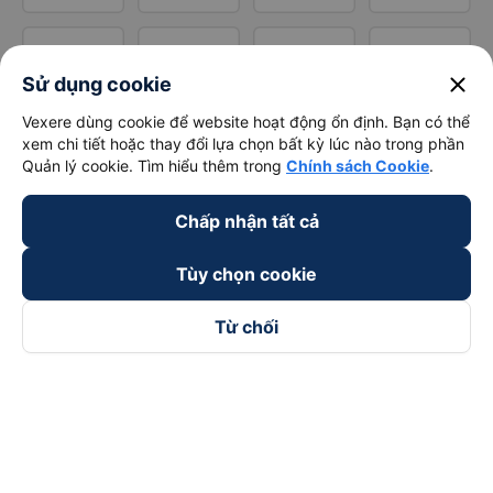
close
Sử dụng cookie
Vexere dùng cookie để website hoạt động ổn định. Bạn có thể
xem chi tiết hoặc thay đổi lựa chọn bất kỳ lúc nào trong phần
Quản lý cookie. Tìm hiểu thêm trong
Chính sách Cookie
.
Chấp nhận tất cả
Tùy chọn cookie
Từ chối
Theo dõi chúng tôi trên
Facebook
Tiktok
Youtube
Công ty TNHH Thương Mại Dịch Vụ Vexere