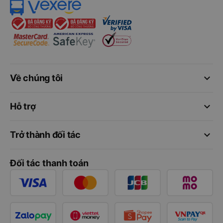
keyboard_arrow_down
Về chúng tôi
keyboard_arrow_down
Hỗ trợ
keyboard_arrow_down
Trở thành đối tác
Đối tác thanh toán