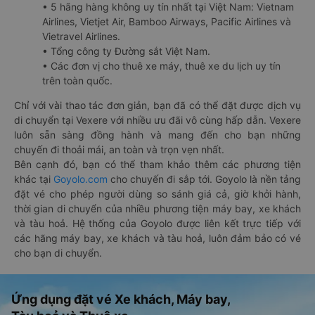
• 5 hãng hàng không uy tín nhất tại Việt Nam: Vietnam
Airlines, Vietjet Air, Bamboo Airways, Pacific Airlines và
Vietravel Airlines.
• Tổng công ty Đường sắt Việt Nam.
• Các đơn vị cho thuê xe máy, thuê xe du lịch uy tín
trên toàn quốc.
Chỉ với vài thao tác đơn giản, bạn đã có thể đặt được dịch vụ
di chuyển tại Vexere với nhiều ưu đãi vô cùng hấp dẫn. Vexere
luôn sẵn sàng đồng hành và mang đến cho bạn những
chuyến đi thoải mái, an toàn và trọn vẹn nhất.
Bên cạnh đó, bạn có thể tham khảo thêm các phương tiện
khác tại
Goyolo.com
cho chuyến đi sắp tới. Goyolo là nền tảng
đặt vé cho phép người dùng so sánh giá cả, giờ khởi hành,
thời gian di chuyển của nhiều phương tiện máy bay, xe khách
và tàu hoả. Hệ thống của Goyolo được liên kết trực tiếp với
các hãng máy bay, xe khách và tàu hoả, luôn đảm bảo có vé
cho bạn di chuyển.
Ứng dụng đặt vé Xe khách, Máy bay,