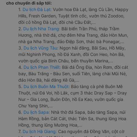
cho chuyến đi sắp tới:
1.
Du lịch Đà Lạt:
Vườn hoa Đà Lạt, làng Cù Lần, Happy
Hills, Fresh Garden, Tuyệt tình cốc, vườn thú Zoodoo,
đồi cỏ hồng Đà Lạt, đồi chè Cầu Đất,...
2.
Du lịch Nha Trang:
Bãi biển Trần Phú, tháp Trầm
Hương, nhà thờ đá, chợ đêm Nha Trang, đảo Hòn Mun,
nhà ga Nha Trang, đảo Điệp Sơn, thác bà Ponagar,...
3.
Du lịch Vũng Tàu:
Ngọn hải đăng, Bãi Sau, Hồ Mây,
mũi Nghinh Phong, hồ Đá Xanh, đồi Con Heo, hòn Bà,
vườn quốc gia Bình Châu, bến thuyền Marina,...
4.
Du lịch Phan Thiết:
Bãi đá Ông Địa, hòn Rơm, đồi cát
bay, Bàu Trắng - Bàu Sen, suối Tiên, làng chài Mũi Né,
đảo Hòn Bà, hải đăng Kê Gà,...
5.
Du lịch Buôn Ma Thuột:
Bảo tàng cà phê Buôn Mê
Thuột, núi Đá Voi, hồ Lắk, cụm 3 thác Dray Sap – Dray
Nur – Gia Long, Buôn Đôn, hồ Ea Kao, vườn quốc gia
Chư Yang Shin,...
6.
Du lịch Sapa:
Nhà thờ đá Sapa, bảo tàng Sapa, núi
Hàm Rồng, bản Cát Cát, thác Tiên Sa, thung lũng Hoa
Hồng, thung lũng Mường Hoa,...
7.
Du lịch Hà Giang:
Cao nguyên đá Đồng Văn, cột cờ