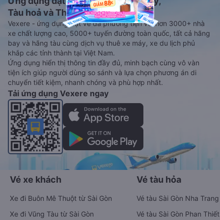
Ứng dụng đặt vé Xe khách, Máy bay,
Tàu hoả và Thuê xe
Vexere - ứng dụng đặt vé đa phương tiện với hơn 3000+ nhà
xe chất lượng cao, 5000+ tuyến đường toàn quốc, tất cả hãng
bay và hãng tàu cùng dịch vụ thuê xe máy, xe du lịch phủ
khắp các tỉnh thành tại Việt Nam.
Ứng dụng hiển thị thông tin đầy đủ, minh bạch cùng vô vàn
tiện ích giúp người dùng so sánh và lựa chọn phương án di
chuyển tiết kiệm, nhanh chóng và phù hợp nhất.
Tải ứng dụng Vexere ngay
Vé xe khách
Vé tàu hỏa
Xe đi Buôn Mê Thuột từ Sài Gòn
Vé tàu Sài Gòn Nha Trang
Xe đi Vũng Tàu từ Sài Gòn
Vé tàu Sài Gòn Phan Thiết