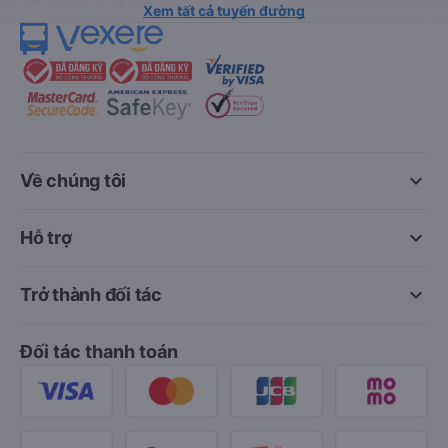
Xem tất cả tuyến đường
keyboard_arrow_down
Về chúng tôi
keyboard_arrow_down
Hỗ trợ
keyboard_arrow_down
Trở thành đối tác
Đối tác thanh toán