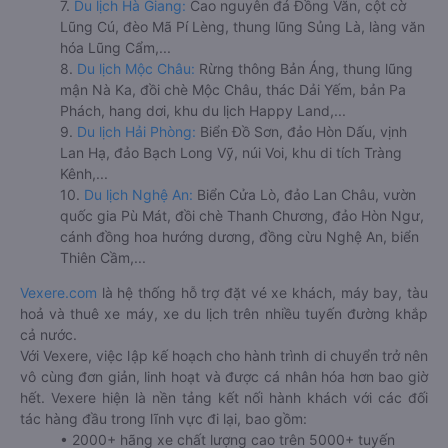
7.
Du lịch Hà Giang:
Cao nguyên đá Đồng Văn, cột cờ
Lũng Cú, đèo Mã Pí Lèng, thung lũng Sủng Là, làng văn
hóa Lũng Cẩm,...
8.
Du lịch Mộc Châu:
Rừng thông Bản Áng, thung lũng
mận Nà Ka, đồi chè Mộc Châu, thác Dải Yếm, bản Pa
Phách, hang dơi, khu du lịch Happy Land,...
9.
Du lịch Hải Phòng:
Biển Đồ Sơn, đảo Hòn Dấu, vịnh
Lan Hạ, đảo Bạch Long Vỹ, núi Voi, khu di tích Tràng
Kênh,...
10.
Du lịch Nghệ An:
Biển Cửa Lò, đảo Lan Châu, vườn
quốc gia Pù Mát, đồi chè Thanh Chương, đảo Hòn Ngư,
cánh đồng hoa hướng dương, đồng cừu Nghệ An, biển
Thiên Cầm,...
Vexere.com
là hệ thống hỗ trợ đặt vé xe khách, máy bay, tàu
hoả và thuê xe máy, xe du lịch trên nhiều tuyến đường khắp
cả nước.
Với Vexere, việc lập kế hoạch cho hành trình di chuyển trở nên
vô cùng đơn giản, linh hoạt và được cá nhân hóa hơn bao giờ
hết. Vexere hiện là nền tảng kết nối hành khách với các đối
tác hàng đầu trong lĩnh vực đi lại, bao gồm:
• 2000+ hãng xe chất lượng cao trên 5000+ tuyến