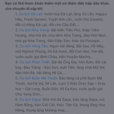
Bạn có thể tham khảo thêm một số điểm đến hấp dẫn khác
cho chuyến đi sắp tới:
1.
Du lịch Đà Lạt:
Vườn hoa Đà Lạt, làng Cù Lần, Happy
Hills, Fresh Garden, Tuyệt tình cốc, vườn thú Zoodoo,
đồi cỏ hồng Đà Lạt, đồi chè Cầu Đất,...
2.
Du lịch Nha Trang:
Bãi biển Trần Phú, tháp Trầm
Hương, nhà thờ đá, chợ đêm Nha Trang, đảo Hòn Mun,
nhà ga Nha Trang, đảo Điệp Sơn, thác bà Ponagar,...
3.
Du lịch Vũng Tàu:
Ngọn hải đăng, Bãi Sau, Hồ Mây,
mũi Nghinh Phong, hồ Đá Xanh, đồi Con Heo, hòn Bà,
vườn quốc gia Bình Châu, bến thuyền Marina,...
4.
Du lịch Phan Thiết:
Bãi đá Ông Địa, hòn Rơm, đồi cát
bay, Bàu Trắng - Bàu Sen, suối Tiên, làng chài Mũi Né,
đảo Hòn Bà, hải đăng Kê Gà,...
5.
Du lịch Buôn Ma Thuột:
Bảo tàng cà phê Buôn Mê
Thuột, núi Đá Voi, hồ Lắk, cụm 3 thác Dray Sap – Dray
Nur – Gia Long, Buôn Đôn, hồ Ea Kao, vườn quốc gia
Chư Yang Shin,...
6.
Du lịch Sapa:
Nhà thờ đá Sapa, bảo tàng Sapa, núi
Hàm Rồng, bản Cát Cát, thác Tiên Sa, thung lũng Hoa
Hồng, thung lũng Mường Hoa,...