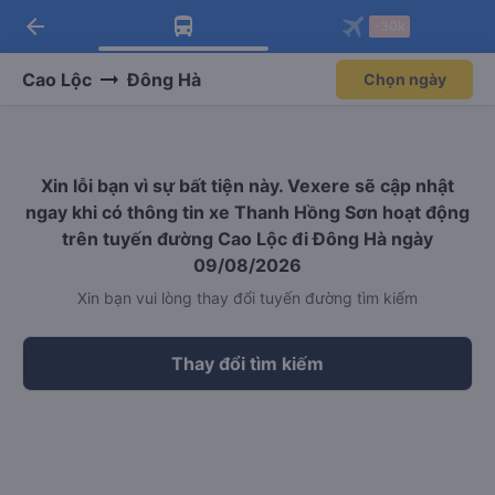
arrow_back
Tải app Vexere ngay!
Tải app Vexere
-30k
Mở app
Mở app
Nhận ưu đãi thành viên độc
-30k/ghế khi đặt vé máy bay qua
quyền
app
Cao Lộc
Đông Hà
Chọn ngày
Xin lỗi bạn vì sự bất tiện này. Vexere sẽ cập nhật
ngay khi có thông tin xe Thanh Hồng Sơn hoạt động
trên tuyến đường Cao Lộc đi Đông Hà ngày
09/08/2026
Xin bạn vui lòng thay đổi tuyến đường tìm kiếm
Thay đổi tìm kiếm