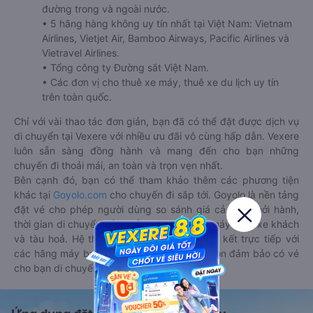
đường trong và ngoài nước.
• 5 hãng hàng không uy tín nhất tại Việt Nam: Vietnam
Airlines, Vietjet Air, Bamboo Airways, Pacific Airlines và
Vietravel Airlines.
• Tổng công ty Đường sắt Việt Nam.
• Các đơn vị cho thuê xe máy, thuê xe du lịch uy tín
trên toàn quốc.
Chỉ với vài thao tác đơn giản, bạn đã có thể đặt được dịch vụ
di chuyển tại Vexere với nhiều ưu đãi vô cùng hấp dẫn. Vexere
luôn sẵn sàng đồng hành và mang đến cho bạn những
chuyến đi thoải mái, an toàn và trọn vẹn nhất.
Bên cạnh đó, bạn có thể tham khảo thêm các phương tiện
khác tại
Goyolo.com
cho chuyến đi sắp tới. Goyolo là nền tảng
đặt vé cho phép người dùng so sánh giá cả, giờ khởi hành,
thời gian di chuyển của nhiều phương tiện máy bay, xe khách
và tàu hoả. Hệ thống của Goyolo được liên kết trực tiếp với
các hãng máy bay, xe khách và tàu hoả, luôn đảm bảo có vé
cho bạn di chuyển.