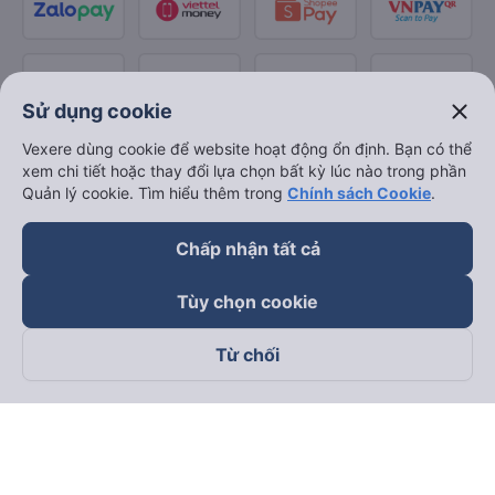
close
Sử dụng cookie
Vexere dùng cookie để website hoạt động ổn định. Bạn có thể
xem chi tiết hoặc thay đổi lựa chọn bất kỳ lúc nào trong phần
Quản lý cookie. Tìm hiểu thêm trong
Chính sách Cookie
.
Chấp nhận tất cả
Tùy chọn cookie
Từ chối
Theo dõi chúng tôi trên
Facebook
Tiktok
Youtube
Công ty TNHH Thương Mại Dịch Vụ Vexere