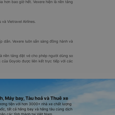
óa hơn bao giờ hết. Vexere hiện là nền tảng
 và Vietravel Airlines.
hấp dẫn. Vexere luôn sẵn sàng đồng hành và
 là nền tảng đặt vé cho phép người dùng so
 của Goyolo được liên kết trực tiếp với các
h, Máy bay, Tàu hoả và Thuê xe
ương tiện với hơn 3000+ nhà xe chất lượng
ốc, tất cả hãng bay và hãng tàu cùng dịch
hắp các tỉnh thành tại Việt Nam.