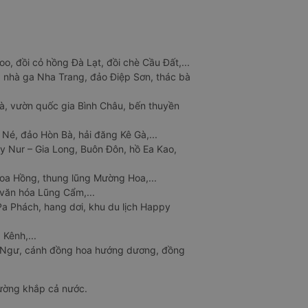
o, đồi cỏ hồng Đà Lạt, đồi chè Cầu Đất,...
 nhà ga Nha Trang, đảo Điệp Sơn, thác bà
à, vườn quốc gia Bình Châu, bến thuyền
 Né, đảo Hòn Bà, hải đăng Kê Gà,...
y Nur – Gia Long, Buôn Đôn, hồ Ea Kao,
Hoa Hồng, thung lũng Mường Hoa,...
văn hóa Lũng Cẩm,...
a Phách, hang dơi, khu du lịch Happy
 Kênh,...
n Ngư, cánh đồng hoa hướng dương, đồng
đường khắp cả nước.