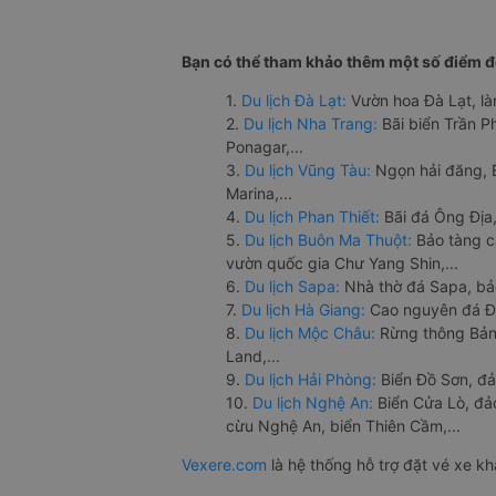
Bạn có thể tham khảo thêm một số điểm đế
1.
Du lịch Đà Lạt:
Vườn hoa Đà Lạt, là
2.
Du lịch Nha Trang:
Bãi biển Trần 
Ponagar,...
3.
Du lịch Vũng Tàu:
Ngọn hải đăng, 
Marina,...
4.
Du lịch Phan Thiết:
Bãi đá Ông Địa,
5.
Du lịch Buôn Ma Thuột:
Bảo tàng c
vườn quốc gia Chư Yang Shin,...
6.
Du lịch Sapa:
Nhà thờ đá Sapa, bả
7.
Du lịch Hà Giang:
Cao nguyên đá Đồ
8.
Du lịch Mộc Châu:
Rừng thông Bản 
Land,...
9.
Du lịch Hải Phòng:
Biển Đồ Sơn, đả
10.
Du lịch Nghệ An:
Biển Cửa Lò, đ
cừu Nghệ An, biển Thiên Cầm,...
Vexere.com
là hệ thống hỗ trợ đặt vé xe k