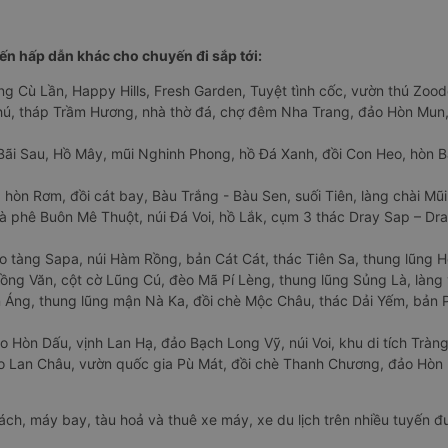
n hấp dẫn khác cho chuyến đi sắp tới:
ng Cù Lần, Happy Hills, Fresh Garden, Tuyệt tình cốc, vườn thú Zoodo
Phú, tháp Trầm Hương, nhà thờ đá, chợ đêm Nha Trang, đảo Hòn Mun,
Bãi Sau, Hồ Mây, mũi Nghinh Phong, hồ Đá Xanh, đồi Con Heo, hòn B
 hòn Rơm, đồi cát bay, Bàu Trắng - Bàu Sen, suối Tiên, làng chài Mũi
à phê Buôn Mê Thuột, núi Đá Voi, hồ Lắk, cụm 3 thác Dray Sap – Dra
o tàng Sapa, núi Hàm Rồng, bản Cát Cát, thác Tiên Sa, thung lũng 
ng Văn, cột cờ Lũng Cú, đèo Mã Pí Lèng, thung lũng Sủng Là, làng 
Áng, thung lũng mận Nà Ka, đồi chè Mộc Châu, thác Dải Yếm, bản P
o Hòn Dấu, vịnh Lan Hạ, đảo Bạch Long Vỹ, núi Voi, khu di tích Tràng
ảo Lan Châu, vườn quốc gia Pù Mát, đồi chè Thanh Chương, đảo Hò
hách, máy bay, tàu hoả và thuê xe máy, xe du lịch trên nhiều tuyến 