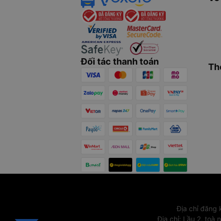
Đối tác thanh toán
Th
Địa chỉ đăng
Địa chỉ
:
Lầu 2, toà 