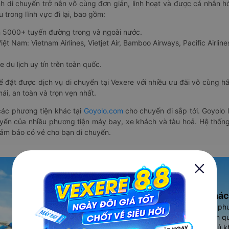
nh di chuyển trở nên vô cùng đơn giản, linh hoạt và được cá nhân h
 trong lĩnh vực đi lại, bao gồm:
n 5000+ tuyến đường trong và ngoài nước.
ệt Nam: Vietnam Airlines, Vietjet Air, Bamboo Airways, Pacific Airlines
 du lịch uy tín trên toàn quốc.
thể đặt được dịch vụ di chuyển tại Vexere với nhiều ưu đãi vô cùng 
i, an toàn và trọn vẹn nhất.
ác phương tiện khác tại
Goyolo.com
cho chuyến đi sắp tới. Goyolo
huyển của nhiều phương tiện máy bay, xe khách và tàu hoả. Hệ thống
đảm bảo có vé cho bạn di chuyển.
Ứng dụng đặt vé Xe khác
Vexere - ứng dụng đặt vé đa ph
cao, 5000+ tuyến đường toàn qu
vụ thuê xe máy, xe du lịch phủ k