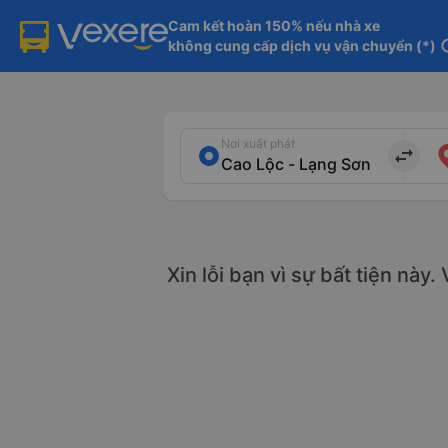
Cam kết hoàn 150% nếu nhà xe

không cung cấp dịch vụ vận chuyển (*)
in
Nơi xuất phát
import_export
Xin lỗi bạn vì sự bất tiện này