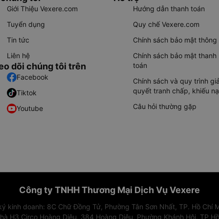
Giới Thiệu Vexere.com
Hướng dẫn thanh toán
Tuyển dụng
Quy chế Vexere.com
Tin tức
Chính sách bảo mật thông 
Liên hệ
Chính sách bảo mật thanh
eo dõi chúng tôi trên
toán
Facebook
Chính sách và quy trình giả
quyết tranh chấp, khiếu nạ
Tiktok
Câu hỏi thường gặp
Youtube
Công ty TNHH Thương Mại Dịch Vụ Vexere
 ký kinh doanh: 8C Chữ Đồng Tử, Phường Tân Sơn Nhất, TP. Hồ Chí M
nhà H3 Circo Hoàng Diệu, 384 Hoàng Diệu, Phường Khánh Hội, TP Hồ