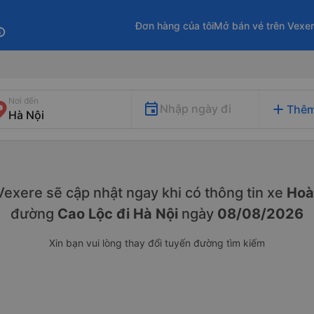
Đơn hàng của tôi
Mở bán vé trên Vexe
fo
Nơi đến
add
Nhập ngày đi
Thêm
. Vexere sẽ cập nhật ngay khi có thông tin xe
Hoà
đường
Cao Lộc đi Hà Nội
ngày
08/08/2026
Xin bạn vui lòng thay đổi tuyến đường tìm kiếm