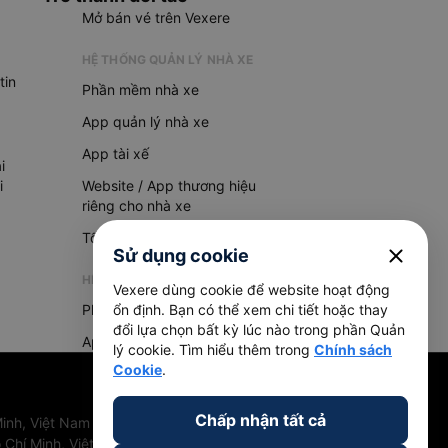
Mở bán vé trên Vexere
HỆ THỐNG QUẢN LÝ NHÀ XE
tin
Phần mềm nhà xe
App quản lý nhà xe
App tài xế
i
i
Website / App thương hiệu
riêng cho nhà xe
Tổng đài AI
close
Sử dụng cookie
HỆ THỐNG QUẢN LÝ HÀNG HOÁ
Vexere dùng cookie để website hoạt động
Phần mềm quản lý hàng hoá
ổn định. Bạn có thể xem chi tiết hoặc thay
đổi lựa chọn bất kỳ lúc nào trong phần Quản
App quản lý hàng hoá
lý cookie. Tìm hiểu thêm trong
Chính sách
Cookie
.
Chấp nhận tất cả
inh, Việt Nam
 Chí Minh, Việt Nam