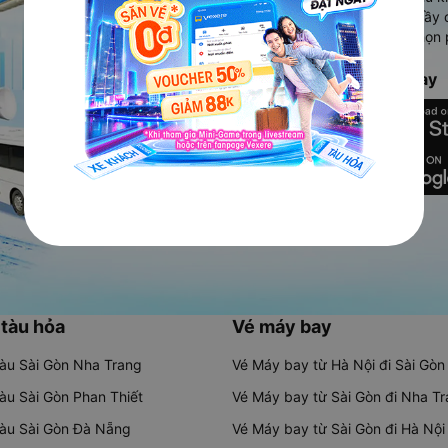
Ứng dụng hiển thị thông tin đầy 
người dùng so sánh và lựa chọn 
chóng và phù hợp nhất.
Tải ứng dụng Vexere ngay
 tàu hỏa
Vé máy bay
tàu Sài Gòn Nha Trang
Vé Máy bay từ Hà Nội đi Sài Gòn
tàu Sài Gòn Phan Thiết
Vé Máy bay từ Sài Gòn đi Nha T
tàu Sài Gòn Đà Nẵng
Vé Máy bay từ Sài Gòn đi Hà Nội