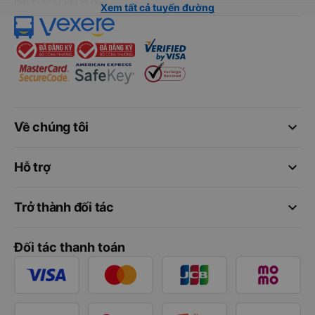
Xem tất cả tuyến đường
keyboard_arrow_down
Về chúng tôi
keyboard_arrow_down
Hỗ trợ
keyboard_arrow_down
Trở thành đối tác
Đối tác thanh toán