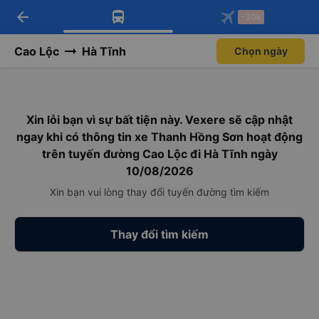
arrow_back
Tải app Vexere ngay!
Tải app Vexere
-30k
Mở app
Mở app
Nhận ưu đãi thành viên độc
-30k/ghế khi đặt vé máy bay qua
quyền
app
Cao Lộc
Hà Tĩnh
Chọn ngày
Xin lỗi bạn vì sự bất tiện này. Vexere sẽ cập nhật
ngay khi có thông tin xe Thanh Hồng Sơn hoạt động
trên tuyến đường Cao Lộc đi Hà Tĩnh ngày
10/08/2026
Xin bạn vui lòng thay đổi tuyến đường tìm kiếm
Thay đổi tìm kiếm