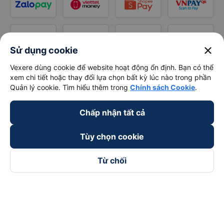
close
Sử dụng cookie
Vexere dùng cookie để website hoạt động ổn định. Bạn có thể
xem chi tiết hoặc thay đổi lựa chọn bất kỳ lúc nào trong phần
Quản lý cookie. Tìm hiểu thêm trong
Chính sách Cookie
.
Chấp nhận tất cả
Tùy chọn cookie
Từ chối
Theo dõi chúng tôi trên
Facebook
Tiktok
Youtube
Công ty TNHH Thương Mại Dịch Vụ Vexere