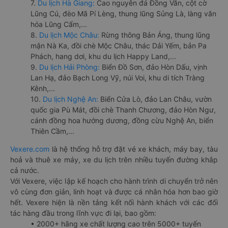
7.
Du lịch Hà Giang:
Cao nguyên đá Đồng Văn, cột cờ
Lũng Cú, đèo Mã Pí Lèng, thung lũng Sủng Là, làng văn
hóa Lũng Cẩm,...
8.
Du lịch Mộc Châu:
Rừng thông Bản Áng, thung lũng
mận Nà Ka, đồi chè Mộc Châu, thác Dải Yếm, bản Pa
Phách, hang dơi, khu du lịch Happy Land,...
9.
Du lịch Hải Phòng:
Biển Đồ Sơn, đảo Hòn Dấu, vịnh
Lan Hạ, đảo Bạch Long Vỹ, núi Voi, khu di tích Tràng
Kênh,...
10.
Du lịch Nghệ An:
Biển Cửa Lò, đảo Lan Châu, vườn
quốc gia Pù Mát, đồi chè Thanh Chương, đảo Hòn Ngư,
cánh đồng hoa hướng dương, đồng cừu Nghệ An, biển
Thiên Cầm,...
Vexere.com
là hệ thống hỗ trợ đặt vé xe khách, máy bay, tàu
hoả và thuê xe máy, xe du lịch trên nhiều tuyến đường khắp
cả nước.
Với Vexere, việc lập kế hoạch cho hành trình di chuyển trở nên
vô cùng đơn giản, linh hoạt và được cá nhân hóa hơn bao giờ
hết. Vexere hiện là nền tảng kết nối hành khách với các đối
tác hàng đầu trong lĩnh vực đi lại, bao gồm:
• 2000+ hãng xe chất lượng cao trên 5000+ tuyến