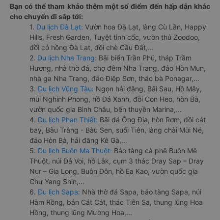
Bạn có thể tham khảo thêm một số điểm đến hấp dẫn khác
cho chuyến đi sắp tới:
1.
Du lịch Đà Lạt:
Vườn hoa Đà Lạt, làng Cù Lần, Happy
Hills, Fresh Garden, Tuyệt tình cốc, vườn thú Zoodoo,
đồi cỏ hồng Đà Lạt, đồi chè Cầu Đất,...
2.
Du lịch Nha Trang:
Bãi biển Trần Phú, tháp Trầm
Hương, nhà thờ đá, chợ đêm Nha Trang, đảo Hòn Mun,
nhà ga Nha Trang, đảo Điệp Sơn, thác bà Ponagar,...
3.
Du lịch Vũng Tàu:
Ngọn hải đăng, Bãi Sau, Hồ Mây,
mũi Nghinh Phong, hồ Đá Xanh, đồi Con Heo, hòn Bà,
vườn quốc gia Bình Châu, bến thuyền Marina,...
4.
Du lịch Phan Thiết:
Bãi đá Ông Địa, hòn Rơm, đồi cát
bay, Bàu Trắng - Bàu Sen, suối Tiên, làng chài Mũi Né,
đảo Hòn Bà, hải đăng Kê Gà,...
5.
Du lịch Buôn Ma Thuột:
Bảo tàng cà phê Buôn Mê
Thuột, núi Đá Voi, hồ Lắk, cụm 3 thác Dray Sap – Dray
Nur – Gia Long, Buôn Đôn, hồ Ea Kao, vườn quốc gia
Chư Yang Shin,...
6.
Du lịch Sapa:
Nhà thờ đá Sapa, bảo tàng Sapa, núi
Hàm Rồng, bản Cát Cát, thác Tiên Sa, thung lũng Hoa
Hồng, thung lũng Mường Hoa,...