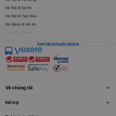
Hà Nội đi Sa Pa
Hà Nội đi Tam Đảo
Đà Nẵng đi Hội An
Đà Nẵng đi Huế
Hải Phòng đi Hà Nội
Xem tất cả tuyến đường
keyboard_arrow_down
Về chúng tôi
keyboard_arrow_down
Hỗ trợ