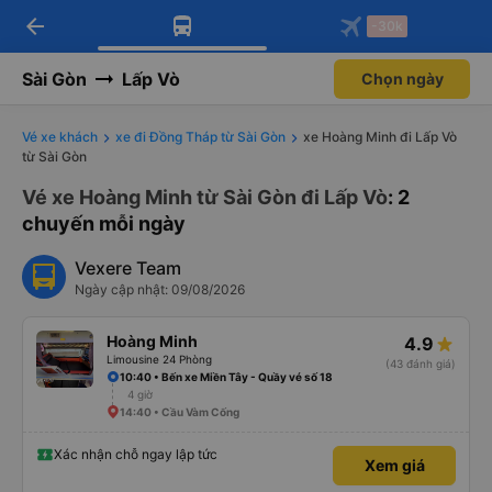
arrow_back
Tải app Vexere ngay!
Tải app Vexere
-30k
Mở app
Mở app
Nhận ưu đãi thành viên độc
-30k/ghế khi đặt vé máy bay qua
quyền
app
Sài Gòn
Lấp Vò
Chọn ngày
Vé xe khách
xe đi Đồng Tháp từ Sài Gòn
xe Hoàng Minh đi Lấp Vò
từ Sài Gòn
Vé xe Hoàng Minh từ Sài Gòn đi Lấp Vò
: 2
chuyến mỗi ngày
Vexere Team
Ngày cập nhật: 09/08/2026
Hoàng Minh
4.9
Limousine 24 Phòng
(43 đánh giá)
10:40 • Bến xe Miền Tây - Quầy vé số 18
4 giờ
14:40 • Cầu Vàm Cống
Xác nhận chỗ ngay lập tức
Xem giá