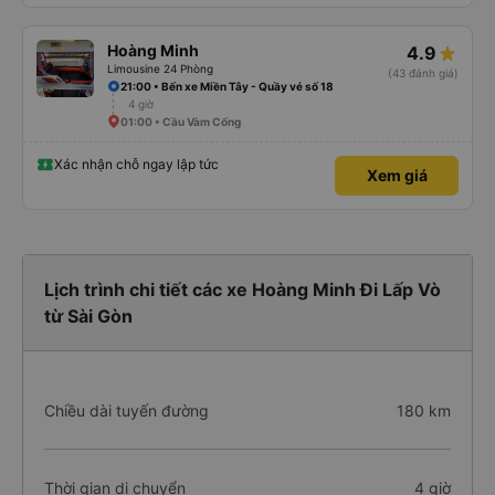
Hoàng Minh
4.9
Limousine 24 Phòng
(43 đánh giá)
21:00 • Bến xe Miền Tây - Quầy vé số 18
4 giờ
01:00 • Cầu Vàm Cống
Xác nhận chỗ ngay lập tức
Xem giá
Lịch trình chi tiết các xe Hoàng Minh Đi Lấp Vò
từ Sài Gòn
Chiều dài tuyến đường
180 km
Thời gian di chuyển
4 giờ