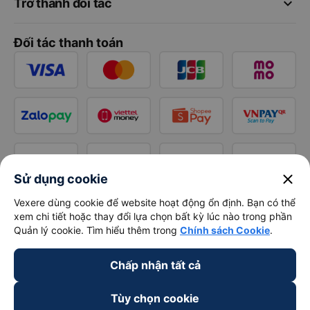
keyboard_arrow_down
Trở thành đối tác
Đối tác thanh toán
close
Sử dụng cookie
Vexere dùng cookie để website hoạt động ổn định. Bạn có thể
xem chi tiết hoặc thay đổi lựa chọn bất kỳ lúc nào trong phần
Quản lý cookie. Tìm hiểu thêm trong
Chính sách Cookie
.
Chấp nhận tất cả
Tùy chọn cookie