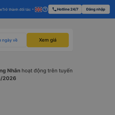
help_outline
phone
Hotline 24/7
Đăng nhập
re
Trở thành đối tác
arrow_drop_down
Xem giá
 ngày về
ng Nhân
hoạt động trên tuyến
8/2026