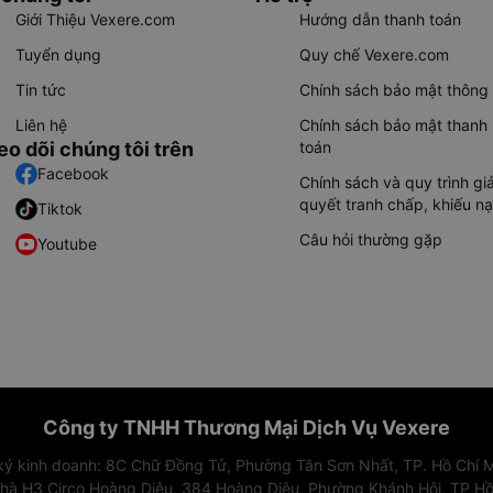
Giới Thiệu Vexere.com
Hướng dẫn thanh toán
Tuyển dụng
Quy chế Vexere.com
Tin tức
Chính sách bảo mật thông 
Liên hệ
Chính sách bảo mật thanh
eo dõi chúng tôi trên
toán
Facebook
Chính sách và quy trình giả
quyết tranh chấp, khiếu nạ
Tiktok
Câu hỏi thường gặp
Youtube
Công ty TNHH Thương Mại Dịch Vụ Vexere
 ký kinh doanh: 8C Chữ Đồng Tử, Phường Tân Sơn Nhất, TP. Hồ Chí M
nhà H3 Circo Hoàng Diệu, 384 Hoàng Diệu, Phường Khánh Hội, TP Hồ