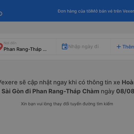
Đơn hàng của tôi
Mở bán vé trên Vexe
fo
Nơi đến
add
Nhập ngày đi
Thêm
. Vexere sẽ cập nhật ngay khi có thông tin xe
Hoà
g
Sài Gòn đi Phan Rang-Tháp Chàm
ngày
08/0
Xin bạn vui lòng thay đổi tuyến đường tìm kiếm