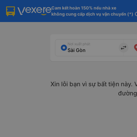
Cam kết hoàn 150% nếu nhà xe

không cung cấp dịch vụ vận chuyển (*)
in
Nơi xuất phát
import_export
Xin lỗi bạn vì sự bất tiện này
đườn