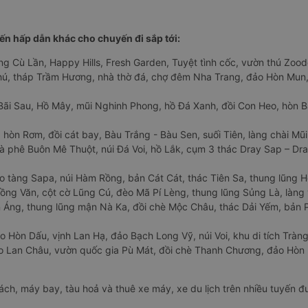
n hấp dẫn khác cho chuyến đi sắp tới:
ng Cù Lần, Happy Hills, Fresh Garden, Tuyệt tình cốc, vườn thú Zoodo
Phú, tháp Trầm Hương, nhà thờ đá, chợ đêm Nha Trang, đảo Hòn Mun,
Bãi Sau, Hồ Mây, mũi Nghinh Phong, hồ Đá Xanh, đồi Con Heo, hòn B
 hòn Rơm, đồi cát bay, Bàu Trắng - Bàu Sen, suối Tiên, làng chài Mũi
à phê Buôn Mê Thuột, núi Đá Voi, hồ Lắk, cụm 3 thác Dray Sap – Dra
o tàng Sapa, núi Hàm Rồng, bản Cát Cát, thác Tiên Sa, thung lũng 
ng Văn, cột cờ Lũng Cú, đèo Mã Pí Lèng, thung lũng Sủng Là, làng 
Áng, thung lũng mận Nà Ka, đồi chè Mộc Châu, thác Dải Yếm, bản P
o Hòn Dấu, vịnh Lan Hạ, đảo Bạch Long Vỹ, núi Voi, khu di tích Tràng
ảo Lan Châu, vườn quốc gia Pù Mát, đồi chè Thanh Chương, đảo Hò
hách, máy bay, tàu hoả và thuê xe máy, xe du lịch trên nhiều tuyến 