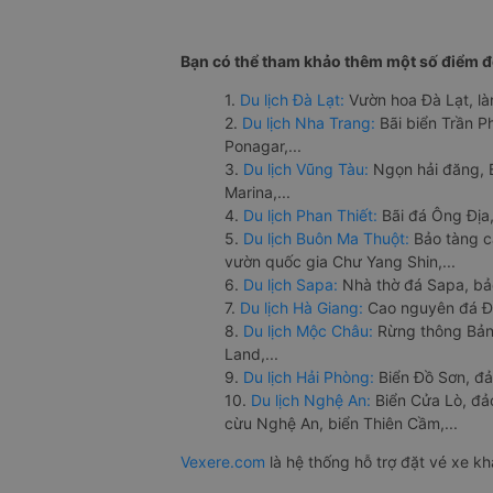
Bạn có thể tham khảo thêm một số điểm đế
1.
Du lịch Đà Lạt:
Vườn hoa Đà Lạt, là
2.
Du lịch Nha Trang:
Bãi biển Trần 
Ponagar,...
3.
Du lịch Vũng Tàu:
Ngọn hải đăng, 
Marina,...
4.
Du lịch Phan Thiết:
Bãi đá Ông Địa,
5.
Du lịch Buôn Ma Thuột:
Bảo tàng c
vườn quốc gia Chư Yang Shin,...
6.
Du lịch Sapa:
Nhà thờ đá Sapa, bả
7.
Du lịch Hà Giang:
Cao nguyên đá Đồ
8.
Du lịch Mộc Châu:
Rừng thông Bản 
Land,...
9.
Du lịch Hải Phòng:
Biển Đồ Sơn, đả
10.
Du lịch Nghệ An:
Biển Cửa Lò, đ
cừu Nghệ An, biển Thiên Cầm,...
Vexere.com
là hệ thống hỗ trợ đặt vé xe k