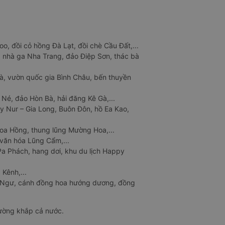
o, đồi cỏ hồng Đà Lạt, đồi chè Cầu Đất,...
 nhà ga Nha Trang, đảo Điệp Sơn, thác bà
à, vườn quốc gia Bình Châu, bến thuyền
 Né, đảo Hòn Bà, hải đăng Kê Gà,...
y Nur – Gia Long, Buôn Đôn, hồ Ea Kao,
Hoa Hồng, thung lũng Mường Hoa,...
văn hóa Lũng Cẩm,...
a Phách, hang dơi, khu du lịch Happy
 Kênh,...
n Ngư, cánh đồng hoa hướng dương, đồng
đường khắp cả nước.