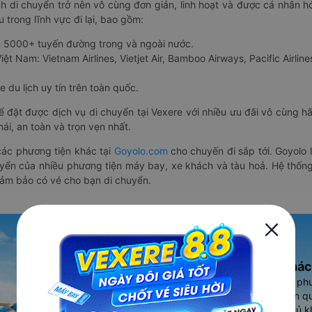
nh di chuyển trở nên vô cùng đơn giản, linh hoạt và được cá nhân h
 trong lĩnh vực đi lại, bao gồm:
n 5000+ tuyến đường trong và ngoài nước.
ệt Nam: Vietnam Airlines, Vietjet Air, Bamboo Airways, Pacific Airlines
 du lịch uy tín trên toàn quốc.
thể đặt được dịch vụ di chuyển tại Vexere với nhiều ưu đãi vô cùng 
i, an toàn và trọn vẹn nhất.
ác phương tiện khác tại
Goyolo.com
cho chuyến đi sắp tới. Goyolo
huyển của nhiều phương tiện máy bay, xe khách và tàu hoả. Hệ thống
đảm bảo có vé cho bạn di chuyển.
Ứng dụng đặt vé Xe khác
Vexere - ứng dụng đặt vé đa ph
cao, 5000+ tuyến đường toàn qu
vụ thuê xe máy, xe du lịch phủ k