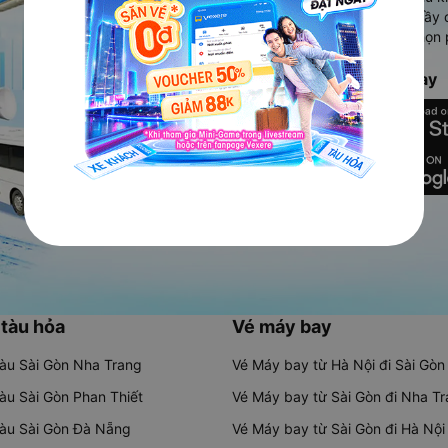
Ứng dụng hiển thị thông tin đầy 
người dùng so sánh và lựa chọn 
chóng và phù hợp nhất.
Tải ứng dụng Vexere ngay
 tàu hỏa
Vé máy bay
tàu Sài Gòn Nha Trang
Vé Máy bay từ Hà Nội đi Sài Gòn
tàu Sài Gòn Phan Thiết
Vé Máy bay từ Sài Gòn đi Nha T
tàu Sài Gòn Đà Nẵng
Vé Máy bay từ Sài Gòn đi Hà Nội