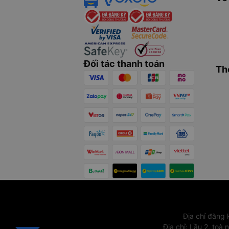
Đối tác thanh toán
Th
Địa chỉ đăng
Địa chỉ
:
Lầu 2, toà 