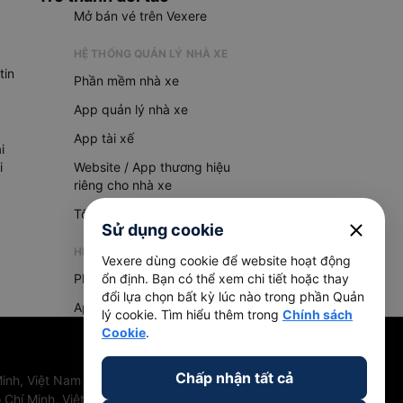
Mở bán vé trên Vexere
HỆ THỐNG QUẢN LÝ NHÀ XE
tin
Phần mềm nhà xe
App quản lý nhà xe
App tài xế
i
i
Website / App thương hiệu
riêng cho nhà xe
Tổng đài AI
close
Sử dụng cookie
HỆ THỐNG QUẢN LÝ HÀNG HOÁ
Vexere dùng cookie để website hoạt động
Phần mềm quản lý hàng hoá
ổn định. Bạn có thể xem chi tiết hoặc thay
đổi lựa chọn bất kỳ lúc nào trong phần Quản
App quản lý hàng hoá
lý cookie. Tìm hiểu thêm trong
Chính sách
Cookie
.
Chấp nhận tất cả
inh, Việt Nam
 Chí Minh, Việt Nam