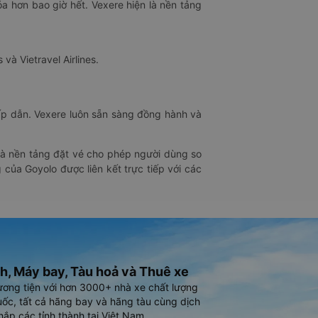
óa hơn bao giờ hết. Vexere hiện là nền tảng
 và Vietravel Airlines.
hấp dẫn. Vexere luôn sẵn sàng đồng hành và
 là nền tảng đặt vé cho phép người dùng so
 của Goyolo được liên kết trực tiếp với các
h, Máy bay, Tàu hoả và Thuê xe
ương tiện với hơn 3000+ nhà xe chất lượng
ốc, tất cả hãng bay và hãng tàu cùng dịch
hắp các tỉnh thành tại Việt Nam.