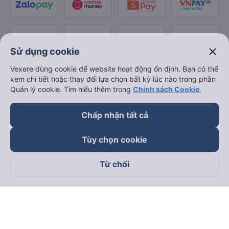
close
Sử dụng cookie
Vexere dùng cookie để website hoạt động ổn định. Bạn có thể
xem chi tiết hoặc thay đổi lựa chọn bất kỳ lúc nào trong phần
Quản lý cookie. Tìm hiểu thêm trong
Chính sách Cookie
.
Chấp nhận tất cả
Tùy chọn cookie
Từ chối
Theo dõi chúng tôi trên
Facebook
Tiktok
Youtube
Công ty TNHH Thương Mại Dịch Vụ Vexere