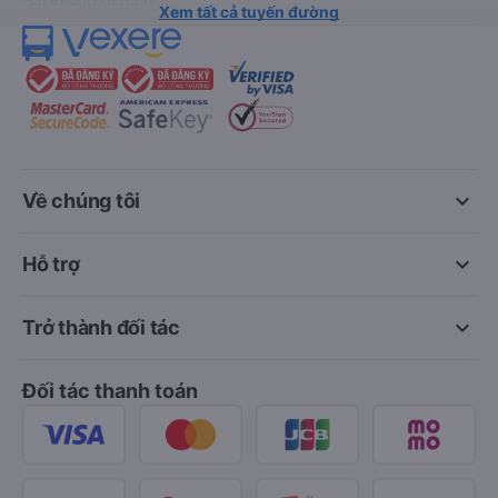
Xem tất cả tuyến đường
keyboard_arrow_down
Về chúng tôi
keyboard_arrow_down
Hỗ trợ
keyboard_arrow_down
Trở thành đối tác
Đối tác thanh toán