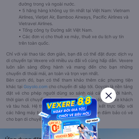
đường trong và ngoài nước.
• 5 hãng hàng không uy tín nhất tại Việt Nam: Vietnam
Airlines, Vietjet Air, Bamboo Airways, Pacific Airlines và
Vietravel Airlines.
• Tổng công ty Đường sắt Việt Nam.
• Các đơn vị cho thuê xe máy, thuê xe du lịch uy tín
trên toàn quốc.
Chỉ với vài thao tác đơn giản, bạn đã có thể đặt được dịch vụ
di chuyển tại Vexere với nhiều ưu đãi vô cùng hấp dẫn. Vexere
luôn sẵn sàng đồng hành và mang đến cho bạn những
chuyến đi thoải mái, an toàn và trọn vẹn nhất.
Bên cạnh đó, bạn có thể tham khảo thêm các phương tiện
khác tại
Goyolo.com
cho chuyến đi sắp tới. Goyolo là nền tảng
đặt vé cho phép người dùng so sánh giá cả, giờ khởi hành,
thời gian di chuyển của nhiều phương tiện máy bay, xe khách
và tàu hoả. Hệ thống của Goyolo được liên kết trực tiếp với
các hãng máy bay, xe khách và tàu hoả, luôn đảm bảo có vé
cho bạn di chuyển.