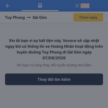
arrow_back
Tải app Vexere ngay!
Tải app Vexere
-30k
Mở app
Mở app
Nhận ưu đãi thành viên độc
-30k/ghế khi đặt vé máy bay qua
quyền
app
Tuy Phong
Sài Gòn
Chọn ngày
Xin lỗi bạn vì sự bất tiện này. Vexere sẽ cập nhật
ngay khi có thông tin xe Hoàng Nhân hoạt động trên
tuyến đường Tuy Phong đi Sài Gòn ngày
07/08/2026
Xin bạn vui lòng thay đổi tuyến đường tìm kiếm
Thay đổi tìm kiếm