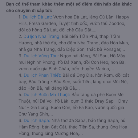
Bạn có thể tham khảo thêm một số điểm đến hấp dẫn khác
cho chuyến đi sắp tới:
1.
Du lịch Đà Lạt:
Vườn hoa Đà Lạt, làng Cù Lần, Happy
Hills, Fresh Garden, Tuyệt tình cốc, vườn thú Zoodoo,
đồi cỏ hồng Đà Lạt, đồi chè Cầu Đất,...
2.
Du lịch Nha Trang:
Bãi biển Trần Phú, tháp Trầm
Hương, nhà thờ đá, chợ đêm Nha Trang, đảo Hòn Mun,
nhà ga Nha Trang, đảo Điệp Sơn, thác bà Ponagar,...
3.
Du lịch Vũng Tàu:
Ngọn hải đăng, Bãi Sau, Hồ Mây,
mũi Nghinh Phong, hồ Đá Xanh, đồi Con Heo, hòn Bà,
vườn quốc gia Bình Châu, bến thuyền Marina,...
4.
Du lịch Phan Thiết:
Bãi đá Ông Địa, hòn Rơm, đồi cát
bay, Bàu Trắng - Bàu Sen, suối Tiên, làng chài Mũi Né,
đảo Hòn Bà, hải đăng Kê Gà,...
5.
Du lịch Buôn Ma Thuột:
Bảo tàng cà phê Buôn Mê
Thuột, núi Đá Voi, hồ Lắk, cụm 3 thác Dray Sap – Dray
Nur – Gia Long, Buôn Đôn, hồ Ea Kao, vườn quốc gia
Chư Yang Shin,...
6.
Du lịch Sapa:
Nhà thờ đá Sapa, bảo tàng Sapa, núi
Hàm Rồng, bản Cát Cát, thác Tiên Sa, thung lũng Hoa
Hồng, thung lũng Mường Hoa,...