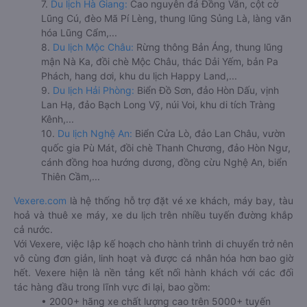
7.
Du lịch Hà Giang:
Cao nguyên đá Đồng Văn, cột cờ
Lũng Cú, đèo Mã Pí Lèng, thung lũng Sủng Là, làng văn
hóa Lũng Cẩm,...
8.
Du lịch Mộc Châu:
Rừng thông Bản Áng, thung lũng
mận Nà Ka, đồi chè Mộc Châu, thác Dải Yếm, bản Pa
Phách, hang dơi, khu du lịch Happy Land,...
9.
Du lịch Hải Phòng:
Biển Đồ Sơn, đảo Hòn Dấu, vịnh
Lan Hạ, đảo Bạch Long Vỹ, núi Voi, khu di tích Tràng
Kênh,...
10.
Du lịch Nghệ An:
Biển Cửa Lò, đảo Lan Châu, vườn
quốc gia Pù Mát, đồi chè Thanh Chương, đảo Hòn Ngư,
cánh đồng hoa hướng dương, đồng cừu Nghệ An, biển
Thiên Cầm,...
Vexere.com
là hệ thống hỗ trợ đặt vé xe khách, máy bay, tàu
hoả và thuê xe máy, xe du lịch trên nhiều tuyến đường khắp
cả nước.
Với Vexere, việc lập kế hoạch cho hành trình di chuyển trở nên
vô cùng đơn giản, linh hoạt và được cá nhân hóa hơn bao giờ
hết. Vexere hiện là nền tảng kết nối hành khách với các đối
tác hàng đầu trong lĩnh vực đi lại, bao gồm:
• 2000+ hãng xe chất lượng cao trên 5000+ tuyến