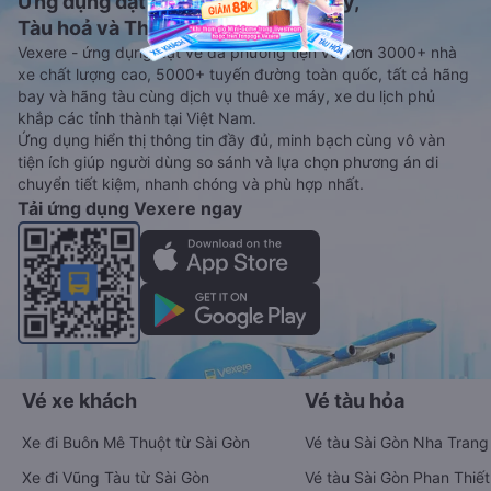
Ứng dụng đặt vé Xe khách, Máy bay,
Tàu hoả và Thuê xe
Vexere - ứng dụng đặt vé đa phương tiện với hơn 3000+ nhà
xe chất lượng cao, 5000+ tuyến đường toàn quốc, tất cả hãng
bay và hãng tàu cùng dịch vụ thuê xe máy, xe du lịch phủ
khắp các tỉnh thành tại Việt Nam.
Ứng dụng hiển thị thông tin đầy đủ, minh bạch cùng vô vàn
tiện ích giúp người dùng so sánh và lựa chọn phương án di
chuyển tiết kiệm, nhanh chóng và phù hợp nhất.
Tải ứng dụng Vexere ngay
Vé xe khách
Vé tàu hỏa
Xe đi Buôn Mê Thuột từ Sài Gòn
Vé tàu Sài Gòn Nha Trang
Xe đi Vũng Tàu từ Sài Gòn
Vé tàu Sài Gòn Phan Thiết