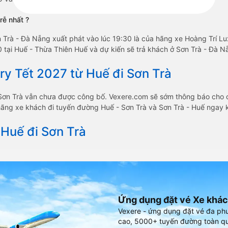
rễ nhất ?
n Trà - Đà Nẵng xuất phát vào lúc 19:30 là của hãng xe Hoàng Trí L
 tại Huế - Thừa Thiên Huế và dự kiến sẽ trả khách ở Sơn Trà - Đà Nẵ
ry Tết 2027 từ Huế đi Sơn Trà
i Sơn Trà vẫn chưa được công bố. Vexere.com sẽ sớm thông báo cho 
c hãng xe khách đi tuyến đường Huế - Sơn Trà và Sơn Trà - Huế ngay k
 Huế đi Sơn Trà
Ứng dụng đặt vé Xe khác
Vexere - ứng dụng đặt vé đa ph
cao, 5000+ tuyến đường toàn qu