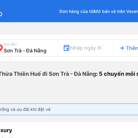
Đơn hàng của tôi
Mở bán vé trên Vexe
fo
Nơi đến
add
Nhập ngày đi
Thêm
 Thừa Thiên Huế đi Sơn Trà - Đà Nẵng
: 5 chuyến mỗi
rống và ưu đãi khi đặt vé
uxury