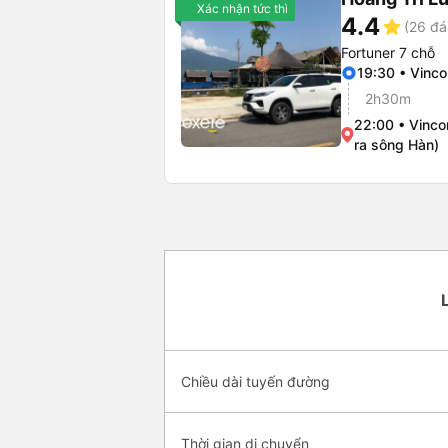
Xác nhận tức thì
4.4
star
(26 đá
Fortuner 7 chỗ
19:30 • Vinc
2h30m
22:00 • Vinc
ra sông Hàn)
Chiều dài tuyến đường
Thời gian di chuyển