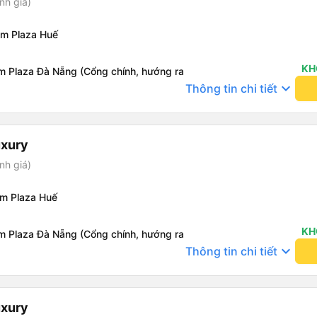
nh giá)
om Plaza Huế
KH
m Plaza Đà Nẵng (Cổng chính, hướng ra
keyboard_arrow_down
Thông tin chi tiết
uxury
nh giá)
om Plaza Huế
KH
m Plaza Đà Nẵng (Cổng chính, hướng ra
keyboard_arrow_down
Thông tin chi tiết
uxury