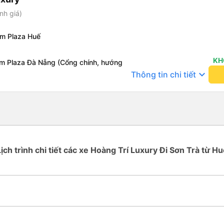
nh giá)
om Plaza Huế
KH
om Plaza Đà Nẵng (Cổng chính, hướng
keyboard_arrow_down
Thông tin chi tiết
Lịch trình chi tiết các xe Hoàng Trí Luxury Đi Sơn Trà từ Hu