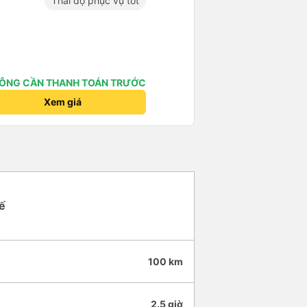
Thái độ phục vụ tốt
ÔNG CẦN THANH TOÁN TRƯỚC
Xem giá
ế
100 km
2.5 giờ