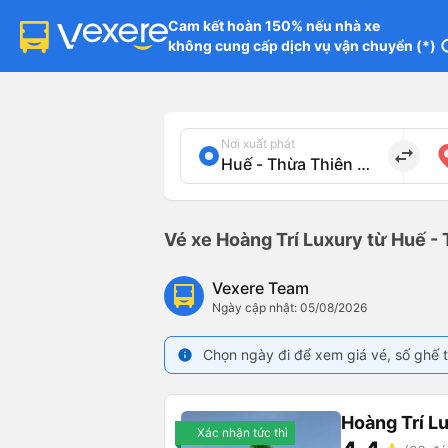
Cam kết hoàn 150% nếu nhà xe

không cung cấp dịch vụ vận chuyển (*)
in
Nơi xuất phát
import_export
Vé xe Hoàng Trí Luxury từ Huế -
Vexere Team
Ngày cập nhật: 05/08/2026
Chọn ngày đi để xem giá vé, số ghế t
info
Hoàng Trí L
Xác nhận tức thì