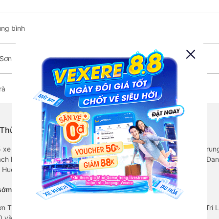
ung bình
 Sơn Trà
rà
 Thừa Thiên Huế từ Sơn Trà - Đà Nẵng
/5 xe Hoàng Trí Luxury được đánh giá là xe khách có chất lượng Tru
ch hàng. Với giá vé chỉ từ 180000 đ và các tiện ích trên xe như: Đa
 Huế đi Sơn Trà - Đà Nẵng.
sớm nhất ?
n Trà - Đà Nẵng xuất phát vào lúc 07:30 là của hãng xe Hoàng Trí 
 và dự kiến sẽ trả khách ở Sơn Trà - Đà Nẵng sau 2.5 giờ.