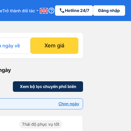
help_outline
phone
Hotline 24/7
Đăng nhập
re
Trở thành đối tác
arrow_drop_down
Xem giá
 ngày về
 ngày
Xem bộ lọc chuyến phổ biến
Chọn ngày
Thái độ phục vụ tốt