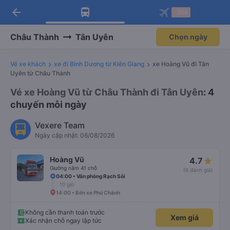
arrow_back
Tải app Vexere ngay!
Tải app Vexere
-30k
Mở app
Mở app
Nhận ưu đãi thành viên độc
-30k/ghế khi đặt vé máy bay qua
quyền
app
Châu Thành
Tân Uyên
Chọn ngày
Vé xe khách
xe đi Bình Dương từ Kiên Giang
xe Hoàng Vũ đi Tân
Uyên từ Châu Thành
Vé xe Hoàng Vũ từ Châu Thành đi Tân Uyên
: 4
chuyến mỗi ngày
Vexere Team
Ngày cập nhật: 06/08/2026
Hoàng Vũ
4.7
Giường nằm 41 chỗ
(6 đánh giá)
04:00 • Văn phòng Rạch Sỏi
10 giờ
14:00 • Bến xe Phú Chánh
Không cần thanh toán trước
Xem giá
Xác nhận chỗ ngay lập tức