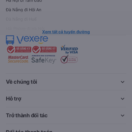
Hà Nội đi Tam Đảo
Đà Nẵng đi Hội An
Đà Nẵng đi Huế
Hải Phòng đi Hà Nội
Xem tất cả tuyến đường
keyboard_arrow_down
Về chúng tôi
keyboard_arrow_down
Hỗ trợ
keyboard_arrow_down
Trở thành đối tác