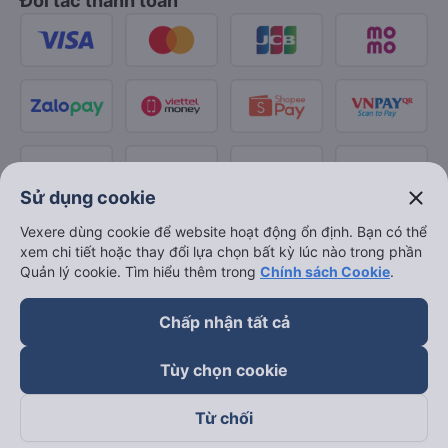
Đối tác thanh toán
close
Sử dụng cookie
Vexere dùng cookie để website hoạt động ổn định. Bạn có thể
xem chi tiết hoặc thay đổi lựa chọn bất kỳ lúc nào trong phần
Quản lý cookie. Tìm hiểu thêm trong
Chính sách Cookie
.
Chấp nhận tất cả
Tùy chọn cookie
Từ chối