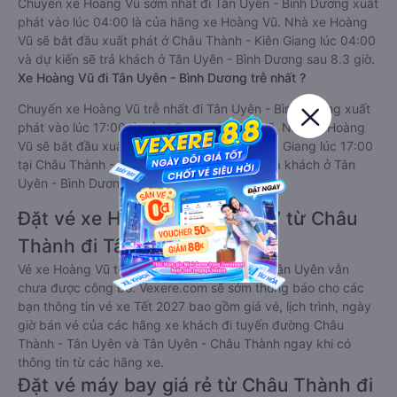
Chuyến xe Hoàng Vũ sớm nhất đi Tân Uyên - Bình Dương xuất
phát vào lúc 04:00 là của hãng xe Hoàng Vũ. Nhà xe Hoàng
Vũ sẽ bắt đầu xuất phát ở Châu Thành - Kiên Giang lúc 04:00
và dự kiến sẽ trả khách ở Tân Uyên - Bình Dương sau 8.3 giờ.
Xe Hoàng Vũ đi Tân Uyên - Bình Dương trễ nhất ?
Chuyến xe Hoàng Vũ trễ nhất đi Tân Uyên - Bình Dương xuất
phát vào lúc 17:00 là của hãng xe Hoàng Vũ. Nhà xe Hoàng
Vũ sẽ bắt đầu xuất phát ở Châu Thành - Kiên Giang lúc 17:00
tại Châu Thành - Kiên Giang và dự kiến sẽ trả khách ở Tân
Uyên - Bình Dương sau 8.3 giờ.
Đặt vé xe Hoàng Vũ Tết 2027 từ Châu
Thành đi Tân Uyên
Vé xe Hoàng Vũ tết 2027 từ Châu Thành đi Tân Uyên vẫn
chưa được công bố. Vexere.com sẽ sớm thông báo cho các
bạn thông tin vé xe Tết 2027 bao gồm giá vé, lịch trình, ngày
giờ bán vé của các hãng xe khách đi tuyến đường Châu
Thành - Tân Uyên và Tân Uyên - Châu Thành ngay khi có
thông tin từ các hãng xe.
Đặt vé máy bay giá rẻ từ Châu Thành đi