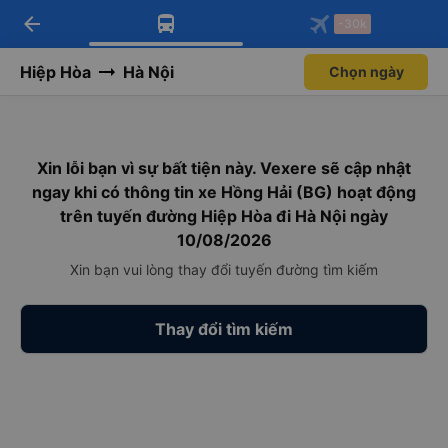
arrow_back
Tải app Vexere ngay!
Tải app Vexere
-30k
Mở app
Mở app
Nhận ưu đãi thành viên độc
-30k/ghế khi đặt vé máy bay qua
quyền
app
Hiệp Hòa
Hà Nội
Chọn ngày
Xin lỗi bạn vì sự bất tiện này. Vexere sẽ cập nhật
ngay khi có thông tin xe Hồng Hải (BG) hoạt động
trên tuyến đường Hiệp Hòa đi Hà Nội ngày
10/08/2026
Xin bạn vui lòng thay đổi tuyến đường tìm kiếm
Thay đổi tìm kiếm