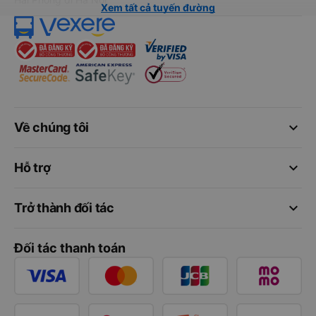
Xem tất cả tuyến đường
keyboard_arrow_down
Về chúng tôi
keyboard_arrow_down
Hỗ trợ
keyboard_arrow_down
Trở thành đối tác
Đối tác thanh toán