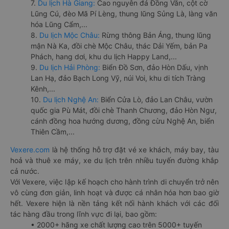
7.
Du lịch Hà Giang:
Cao nguyên đá Đồng Văn, cột cờ
Lũng Cú, đèo Mã Pí Lèng, thung lũng Sủng Là, làng văn
hóa Lũng Cẩm,...
8.
Du lịch Mộc Châu:
Rừng thông Bản Áng, thung lũng
mận Nà Ka, đồi chè Mộc Châu, thác Dải Yếm, bản Pa
Phách, hang dơi, khu du lịch Happy Land,...
9.
Du lịch Hải Phòng:
Biển Đồ Sơn, đảo Hòn Dấu, vịnh
Lan Hạ, đảo Bạch Long Vỹ, núi Voi, khu di tích Tràng
Kênh,...
10.
Du lịch Nghệ An:
Biển Cửa Lò, đảo Lan Châu, vườn
quốc gia Pù Mát, đồi chè Thanh Chương, đảo Hòn Ngư,
cánh đồng hoa hướng dương, đồng cừu Nghệ An, biển
Thiên Cầm,...
Vexere.com
là hệ thống hỗ trợ đặt vé xe khách, máy bay, tàu
hoả và thuê xe máy, xe du lịch trên nhiều tuyến đường khắp
cả nước.
Với Vexere, việc lập kế hoạch cho hành trình di chuyển trở nên
vô cùng đơn giản, linh hoạt và được cá nhân hóa hơn bao giờ
hết. Vexere hiện là nền tảng kết nối hành khách với các đối
tác hàng đầu trong lĩnh vực đi lại, bao gồm:
• 2000+ hãng xe chất lượng cao trên 5000+ tuyến