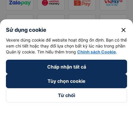
close
Sử dụng cookie
Vexere dùng cookie để website hoạt động ổn định. Bạn có thể
xem chi tiết hoặc thay đổi lựa chọn bất kỳ lúc nào trong phần
Quản lý cookie. Tìm hiểu thêm trong
Chính sách Cookie
.
Chấp nhận tất cả
Tùy chọn cookie
Từ chối
Theo dõi chúng tôi trên
Facebook
Tiktok
Youtube
Công ty TNHH Thương Mại Dịch Vụ Vexere