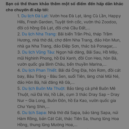
Bạn có thể tham khảo thêm một số điểm đến hấp dẫn khác
cho chuyến đi sắp tới:
1.
Du lịch Đà Lạt:
Vườn hoa Đà Lạt, làng Cù Lần, Happy
Hills, Fresh Garden, Tuyệt tình cốc, vườn thú Zoodoo,
đồi cỏ hồng Đà Lạt, đồi chè Cầu Đất,...
2.
Du lịch Nha Trang:
Bãi biển Trần Phú, tháp Trầm
Hương, nhà thờ đá, chợ đêm Nha Trang, đảo Hòn Mun,
nhà ga Nha Trang, đảo Điệp Sơn, thác bà Ponagar,...
3.
Du lịch Vũng Tàu:
Ngọn hải đăng, Bãi Sau, Hồ Mây,
mũi Nghinh Phong, hồ Đá Xanh, đồi Con Heo, hòn Bà,
vườn quốc gia Bình Châu, bến thuyền Marina,...
4.
Du lịch Phan Thiết:
Bãi đá Ông Địa, hòn Rơm, đồi cát
bay, Bàu Trắng - Bàu Sen, suối Tiên, làng chài Mũi Né,
đảo Hòn Bà, hải đăng Kê Gà,...
5.
Du lịch Buôn Ma Thuột:
Bảo tàng cà phê Buôn Mê
Thuột, núi Đá Voi, hồ Lắk, cụm 3 thác Dray Sap – Dray
Nur – Gia Long, Buôn Đôn, hồ Ea Kao, vườn quốc gia
Chư Yang Shin,...
6.
Du lịch Sapa:
Nhà thờ đá Sapa, bảo tàng Sapa, núi
Hàm Rồng, bản Cát Cát, thác Tiên Sa, thung lũng Hoa
Hồng, thung lũng Mường Hoa,...