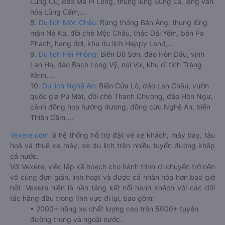
Lũng Cú, đèo Mã Pí Lèng, thung lũng Sủng Là, làng văn
hóa Lũng Cẩm,...
8.
Du lịch Mộc Châu:
Rừng thông Bản Áng, thung lũng
mận Nà Ka, đồi chè Mộc Châu, thác Dải Yếm, bản Pa
Phách, hang dơi, khu du lịch Happy Land,...
9.
Du lịch Hải Phòng:
Biển Đồ Sơn, đảo Hòn Dấu, vịnh
Lan Hạ, đảo Bạch Long Vỹ, núi Voi, khu di tích Tràng
Kênh,...
10.
Du lịch Nghệ An:
Biển Cửa Lò, đảo Lan Châu, vườn
quốc gia Pù Mát, đồi chè Thanh Chương, đảo Hòn Ngư,
cánh đồng hoa hướng dương, đồng cừu Nghệ An, biển
Thiên Cầm,...
Vexere.com
là hệ thống hỗ trợ đặt vé xe khách, máy bay, tàu
hoả và thuê xe máy, xe du lịch trên nhiều tuyến đường khắp
cả nước.
Với Vexere, việc lập kế hoạch cho hành trình di chuyển trở nên
vô cùng đơn giản, linh hoạt và được cá nhân hóa hơn bao giờ
hết. Vexere hiện là nền tảng kết nối hành khách với các đối
tác hàng đầu trong lĩnh vực đi lại, bao gồm:
• 2000+ hãng xe chất lượng cao trên 5000+ tuyến
đường trong và ngoài nước.