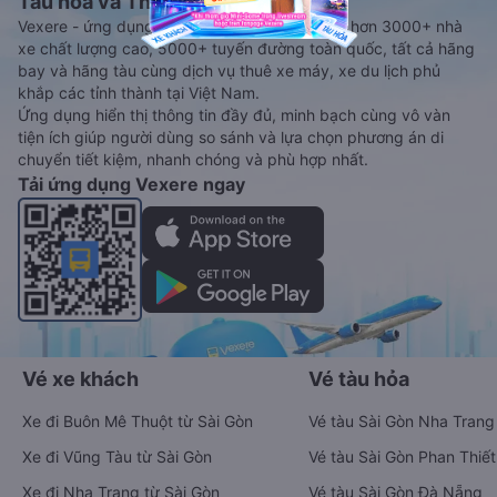
Tàu hoả và Thuê xe
Vexere - ứng dụng đặt vé đa phương tiện với hơn 3000+ nhà
xe chất lượng cao, 5000+ tuyến đường toàn quốc, tất cả hãng
bay và hãng tàu cùng dịch vụ thuê xe máy, xe du lịch phủ
khắp các tỉnh thành tại Việt Nam.
Ứng dụng hiển thị thông tin đầy đủ, minh bạch cùng vô vàn
tiện ích giúp người dùng so sánh và lựa chọn phương án di
chuyển tiết kiệm, nhanh chóng và phù hợp nhất.
Tải ứng dụng Vexere ngay
Vé xe khách
Vé tàu hỏa
Xe đi Buôn Mê Thuột từ Sài Gòn
Vé tàu Sài Gòn Nha Trang
Xe đi Vũng Tàu từ Sài Gòn
Vé tàu Sài Gòn Phan Thiết
Xe đi Nha Trang từ Sài Gòn
Vé tàu Sài Gòn Đà Nẵng