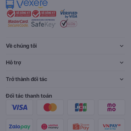
keyboard_arrow_down
Về chúng tôi
keyboard_arrow_down
Hỗ trợ
keyboard_arrow_down
Trở thành đối tác
Đối tác thanh toán