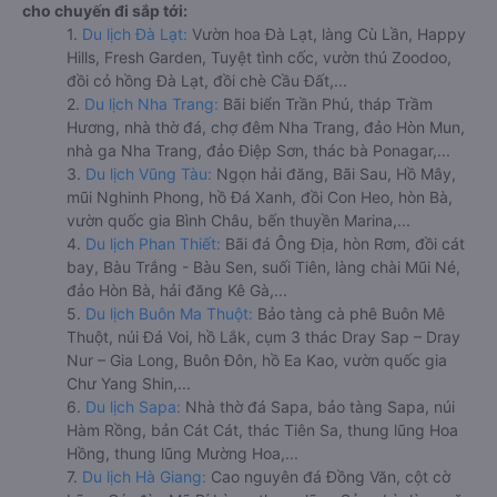
cho chuyến đi sắp tới:
1.
Du lịch Đà Lạt:
Vườn hoa Đà Lạt, làng Cù Lần, Happy
Hills, Fresh Garden, Tuyệt tình cốc, vườn thú Zoodoo,
đồi cỏ hồng Đà Lạt, đồi chè Cầu Đất,...
2.
Du lịch Nha Trang:
Bãi biển Trần Phú, tháp Trầm
Hương, nhà thờ đá, chợ đêm Nha Trang, đảo Hòn Mun,
nhà ga Nha Trang, đảo Điệp Sơn, thác bà Ponagar,...
3.
Du lịch Vũng Tàu:
Ngọn hải đăng, Bãi Sau, Hồ Mây,
mũi Nghinh Phong, hồ Đá Xanh, đồi Con Heo, hòn Bà,
vườn quốc gia Bình Châu, bến thuyền Marina,...
4.
Du lịch Phan Thiết:
Bãi đá Ông Địa, hòn Rơm, đồi cát
bay, Bàu Trắng - Bàu Sen, suối Tiên, làng chài Mũi Né,
đảo Hòn Bà, hải đăng Kê Gà,...
5.
Du lịch Buôn Ma Thuột:
Bảo tàng cà phê Buôn Mê
Thuột, núi Đá Voi, hồ Lắk, cụm 3 thác Dray Sap – Dray
Nur – Gia Long, Buôn Đôn, hồ Ea Kao, vườn quốc gia
Chư Yang Shin,...
6.
Du lịch Sapa:
Nhà thờ đá Sapa, bảo tàng Sapa, núi
Hàm Rồng, bản Cát Cát, thác Tiên Sa, thung lũng Hoa
Hồng, thung lũng Mường Hoa,...
7.
Du lịch Hà Giang:
Cao nguyên đá Đồng Văn, cột cờ