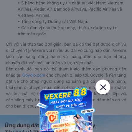
• 5 hãng hàng không uy tín nhất tại Việt Nam: Vietnam
Airlines, Vietjet Air, Bamboo Airways, Pacific Airlines và
Vietravel Airlines.
• Tổng công ty Đường sắt Việt Nam.
• Các đơn vị cho thuê xe máy, thuê xe du lịch uy tín
trên toàn quốc.
Chỉ với vài thao tác đơn giản, bạn đã có thể đặt được dịch vụ
di chuyển tại Vexere với nhiều ưu đãi vô cùng hấp dẫn. Vexere
luôn sẵn sàng đồng hành và mang đến cho bạn những
chuyến đi thoải mái, an toàn và trọn vẹn nhất.
Bên cạnh đó, bạn có thể tham khảo thêm các phương tiện
khác tại
Goyolo.com
cho chuyến đi sắp tới. Goyolo là nền tảng
đặt vé cho phép người dùng so sánh giá cả, giờ khởi hành,
thời gian di chuyển của nhiều phương tiện máy bay, xe khách
và tàu hoả. Hệ thống của Goyolo được liên kết trực tiếp với
các hãng máy bay, xe khách và tàu hoả, luôn đảm bảo có vé
cho bạn di chuyển.
Ứng dụng đặt vé Xe khách, Máy bay,