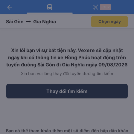
arrow_back
Tải app Vexere ngay!
Tải app Vexere
-30k
Mở app
Mở app
Nhận ưu đãi thành viên độc
-30k/ghế khi đặt vé máy bay qua
quyền
app
Sài Gòn
Gia Nghĩa
Chọn ngày
Xin lỗi bạn vì sự bất tiện này. Vexere sẽ cập nhật
ngay khi có thông tin xe Hồng Phúc hoạt động trên
tuyến đường Sài Gòn đi Gia Nghĩa ngày 09/08/2026
Xin bạn vui lòng thay đổi tuyến đường tìm kiếm
Thay đổi tìm kiếm
Bạn có thể tham khảo thêm một số điểm đến hấp dẫn khác