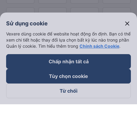
close
Sử dụng cookie
Vexere dùng cookie để website hoạt động ổn định. Bạn có thể
xem chi tiết hoặc thay đổi lựa chọn bất kỳ lúc nào trong phần
Quản lý cookie. Tìm hiểu thêm trong
Chính sách Cookie
.
Chấp nhận tất cả
Tùy chọn cookie
Từ chối
Theo dõi chúng tôi trên
Facebook
Tiktok
Youtube
Công ty TNHH Thương Mại Dịch Vụ Vexere