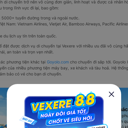
nh di chuyển trở nên vô cùng đơn giản, linh hoạt và được cá nhân h
 trong lĩnh vực đi lại, bao gồm:
n 5000+ tuyến đường trong và ngoài nước.
ệt Nam: Vietnam Airlines, Vietjet Air, Bamboo Airways, Pacific Airlines
 du lịch uy tín trên toàn quốc.
thể đặt được dịch vụ di chuyển tại Vexere với nhiều ưu đãi vô cùng 
i, an toàn và trọn vẹn nhất.
ác phương tiện khác tại
Goyolo.com
cho chuyến đi sắp tới. Goyolo
huyển của nhiều phương tiện máy bay, xe khách và tàu hoả. Hệ thống
đảm bảo có vé cho bạn di chuyển.
Ứng dụng đặt vé Xe khác
Vexere - ứng dụng đặt vé đa ph
cao, 5000+ tuyến đường toàn qu
vụ thuê xe máy, xe du lịch phủ k