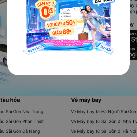
Ứng dụng hiển thị thông tin đầy 
người dùng so sánh và lựa chọn 
chóng và phù hợp nhất.
Tải ứng dụng Vexere ngay
 tàu hỏa
Vé máy bay
tàu Sài Gòn Nha Trang
Vé Máy bay từ Hà Nội đi Sài Gòn
tàu Sài Gòn Phan Thiết
Vé Máy bay từ Sài Gòn đi Nha T
tàu Sài Gòn Đà Nẵng
Vé Máy bay từ Sài Gòn đi Hà Nội