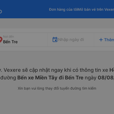
Đơn hàng của tôi
Mở bán vé trên Vexe
fo
Nơi đến
add
Nhập ngày đi
Thêm
ày. Vexere sẽ cập nhật ngay khi có thông tin xe
H
 đường
Bến xe Miền Tây đi Bến Tre
ngày
08/08
Xin bạn vui lòng thay đổi tuyến đường tìm kiếm