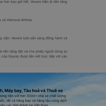
óa hơn bao giờ hết. Vexere hiện là nền tảng
 và Vietravel Airlines.
hấp dẫn. Vexere luôn sẵn sàng đồng hành và
 là nền tảng đặt vé cho phép người dùng so
 của Goyolo được liên kết trực tiếp với các
h, Máy bay, Tàu hoả và Thuê xe
ương tiện với hơn 3000+ nhà xe chất lượng
ốc, tất cả hãng bay và hãng tàu cùng dịch
hắp các tỉnh thành tại Việt Nam.