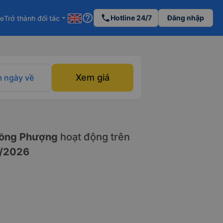
help_outline
phone
Hotline 24/7
Đăng nhập
re
Trở thành đối tác
arrow_drop_down
Xem giá
 ngày về
ồng Phượng
hoạt động trên
/2026