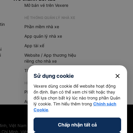
Mở bán vé trên Vexere
HỆ THỐNG QUẢN LÝ NHÀ XE
tin
Phần mềm nhà xe
App quản lý nhà xe
App tài xế
i
i
Website / App thương hiệu
riêng cho nhà xe
Tổng đài AI
close
Sử dụng cookie
HỆ THỐNG QUẢN LÝ HÀNG HOÁ
Vexere dùng cookie để website hoạt động
Phần mềm quản lý hàng hoá
ổn định. Bạn có thể xem chi tiết hoặc thay
đổi lựa chọn bất kỳ lúc nào trong phần Quản
App quản lý hàng hoá
lý cookie. Tìm hiểu thêm trong
Chính sách
Cookie
.
Chấp nhận tất cả
inh, Việt Nam
 Chí Minh, Việt Nam