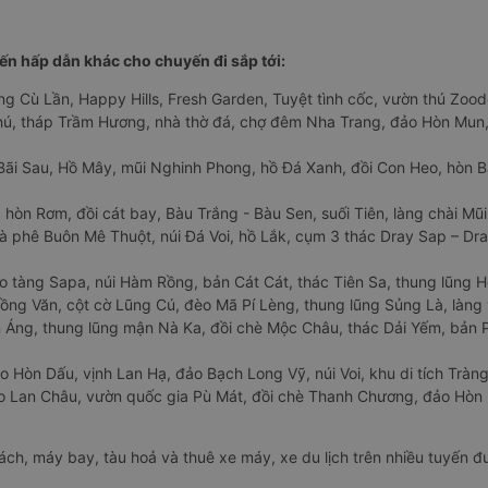
n hấp dẫn khác cho chuyến đi sắp tới:
ng Cù Lần, Happy Hills, Fresh Garden, Tuyệt tình cốc, vườn thú Zoodo
Phú, tháp Trầm Hương, nhà thờ đá, chợ đêm Nha Trang, đảo Hòn Mun,
Bãi Sau, Hồ Mây, mũi Nghinh Phong, hồ Đá Xanh, đồi Con Heo, hòn B
 hòn Rơm, đồi cát bay, Bàu Trắng - Bàu Sen, suối Tiên, làng chài Mũi
à phê Buôn Mê Thuột, núi Đá Voi, hồ Lắk, cụm 3 thác Dray Sap – Dra
o tàng Sapa, núi Hàm Rồng, bản Cát Cát, thác Tiên Sa, thung lũng 
ng Văn, cột cờ Lũng Cú, đèo Mã Pí Lèng, thung lũng Sủng Là, làng 
Áng, thung lũng mận Nà Ka, đồi chè Mộc Châu, thác Dải Yếm, bản P
o Hòn Dấu, vịnh Lan Hạ, đảo Bạch Long Vỹ, núi Voi, khu di tích Tràng
ảo Lan Châu, vườn quốc gia Pù Mát, đồi chè Thanh Chương, đảo Hò
hách, máy bay, tàu hoả và thuê xe máy, xe du lịch trên nhiều tuyến 