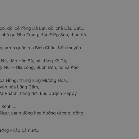
o, đồi cỏ hồng Đà Lạt, đồi chè Cầu Đất,...
 nhà ga Nha Trang, đảo Điệp Sơn, thác bà
à, vườn quốc gia Bình Châu, bến thuyền
 Né, đảo Hòn Bà, hải đăng Kê Gà,...
y Nur – Gia Long, Buôn Đôn, hồ Ea Kao,
Hoa Hồng, thung lũng Mường Hoa,...
văn hóa Lũng Cẩm,...
a Phách, hang dơi, khu du lịch Happy
 Kênh,...
n Ngư, cánh đồng hoa hướng dương, đồng
đường khắp cả nước.