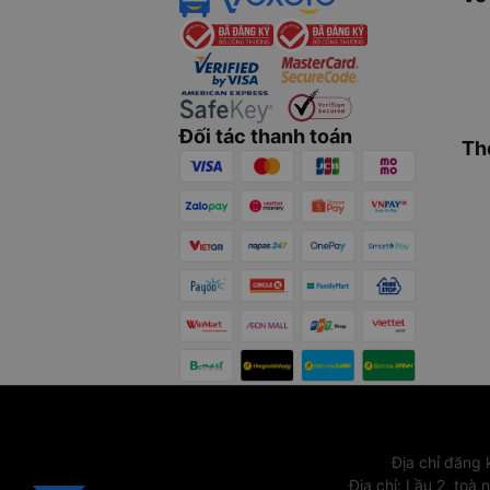
Đối tác thanh toán
Th
Địa chỉ đăng
Địa chỉ
:
Lầu 2, toà 