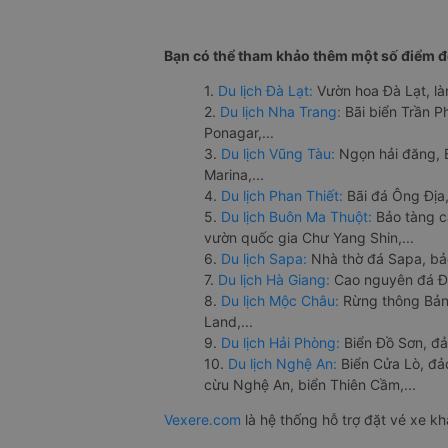
Bạn có thể tham khảo thêm một số điểm đế
1.
Du lịch Đà Lạt:
Vườn hoa Đà Lạt, là
2.
Du lịch Nha Trang:
Bãi biển Trần 
Ponagar,...
3.
Du lịch Vũng Tàu:
Ngọn hải đăng, 
Marina,...
4.
Du lịch Phan Thiết:
Bãi đá Ông Địa,
5.
Du lịch Buôn Ma Thuột:
Bảo tàng c
vườn quốc gia Chư Yang Shin,...
6.
Du lịch Sapa:
Nhà thờ đá Sapa, bả
7.
Du lịch Hà Giang:
Cao nguyên đá Đồ
8.
Du lịch Mộc Châu:
Rừng thông Bản 
Land,...
9.
Du lịch Hải Phòng:
Biển Đồ Sơn, đả
10.
Du lịch Nghệ An:
Biển Cửa Lò, đ
cừu Nghệ An, biển Thiên Cầm,...
Vexere.com
là hệ thống hỗ trợ đặt vé xe k