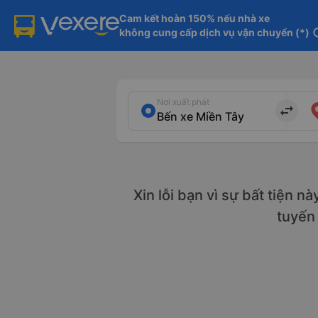
Cam kết hoàn 150% nếu nhà xe

không cung cấp dịch vụ vận chuyển (*)
in
Nơi xuất phát
import_export
Xin lỗi bạn vì sự bất tiện n
tuyến