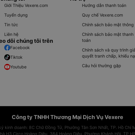
Giới Thiệu Vexere.com
Hướng dẫn thanh toán
Tuyển dụng
Quy chế Vexere.com
Tin tức
Chính sách bảo mật thông 
Liên hệ
Chính sách bảo mật thanh
eo dõi chúng tôi trên
toán
Facebook
Chính sách và quy trình giả
quyết tranh chấp, khiếu nạ
Tiktok
Câu hỏi thường gặp
Youtube
Công ty TNHH Thương Mại Dịch Vụ Vexere
 ký kinh doanh: 8C Chữ Đồng Tử, Phường Tân Sơn Nhất, TP. Hồ Chí M
nhà H3 Circo Hoàng Diệu, 384 Hoàng Diệu, Phường Khánh Hội, TP Hồ