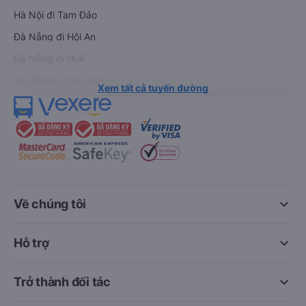
Hà Nội đi Tam Đảo
Đà Nẵng đi Hội An
Đà Nẵng đi Huế
Hải Phòng đi Hà Nội
Xem tất cả tuyến đường
keyboard_arrow_down
Về chúng tôi
keyboard_arrow_down
Hỗ trợ
keyboard_arrow_down
Trở thành đối tác