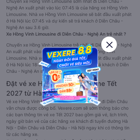
Chuyến xe Hồng Vinh Limousine sớm nhất đi Diễn Châu -
Nghệ An xuất phát vào lúc 07:45 là của hãng xe Hồng Vinh
Limousine. Nhà xe Hồng Vinh Limousine sẽ bắt đầu xuất phát
ở Hà Nội lúc 07:45 và dự kiến sẽ trả khách ở Diễn Châu -
Nghệ An sau 3.6 giờ.
Xe Hồng Vinh Limousine đi Diễn Châu - Nghệ An trễ nhất ?
Chuyến xe Hồng Vinh Limousine trễ nhất đi Diễn Châu - Nghệ
An xuất phát vào lúc 18:30 là của hãng xe Hồng Vinh
Limousine. Nhà xe Hồng Vinh Limousine sẽ bắt đầu xuất phát
ở Hà Nội lúc 18:30 tại Hà Nội và dự kiến sẽ trả khách ở Diễn
Châu - Nghệ An sau 3.6 giờ.
Đặt vé xe Hồng Vinh Limousine Tết
2027 từ Hà Nội đi Diễn Châu
Vé xe Hồng Vinh Limousine tết 2027 từ Hà Nội đi Diễn Châu
vẫn chưa được công bố. Vexere.com sẽ sớm thông báo cho
các bạn thông tin vé xe Tết 2027 bao gồm giá vé, lịch trình,
ngày giờ bán vé của các hãng xe khách đi tuyến đường Hà
Nội - Diễn Châu và Diễn Châu - Hà Nội ngay khi có thông tin
từ các hãng xe.