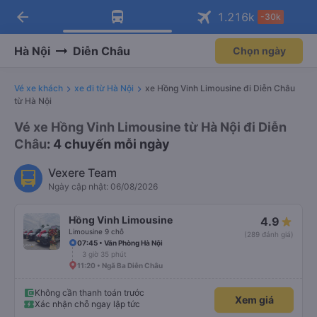
arrow_back
Tải app Vexere ngay!
Tải app Vexere
1.216
k
-30k
Mở app
Mở app
Nhận ưu đãi thành viên độc
-30k/ghế khi đặt vé máy bay qua
quyền
app
Hà Nội
Diễn Châu
Chọn ngày
Vé xe khách
xe đi từ Hà Nội
xe Hồng Vinh Limousine đi Diễn Châu
từ Hà Nội
Vé xe Hồng Vinh Limousine từ Hà Nội đi Diễn
Châu
: 4 chuyến mỗi ngày
Vexere Team
Ngày cập nhật: 06/08/2026
Hồng Vinh Limousine
4.9
Limousine 9 chỗ
(289 đánh giá)
07:45 • Văn Phòng Hà Nội
3 giờ 35 phút
11:20 • Ngã Ba Diễn Châu
Không cần thanh toán trước
Xem giá
Xác nhận chỗ ngay lập tức