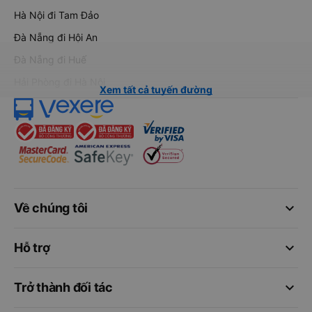
Hà Nội đi Tam Đảo
Đà Nẵng đi Hội An
Đà Nẵng đi Huế
Hải Phòng đi Hà Nội
Xem tất cả tuyến đường
keyboard_arrow_down
Về chúng tôi
keyboard_arrow_down
Hỗ trợ
keyboard_arrow_down
Trở thành đối tác