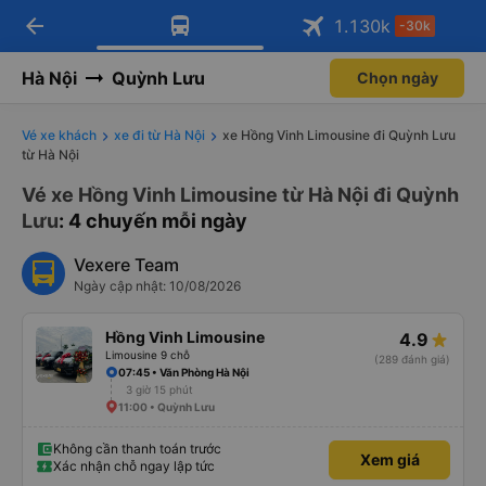
arrow_back
Tải app Vexere ngay!
Tải app Vexere
1.130
k
-30k
Mở app
Mở app
Nhận ưu đãi thành viên độc
-30k/ghế khi đặt vé máy bay qua
quyền
app
Hà Nội
Quỳnh Lưu
Chọn ngày
Vé xe khách
xe đi từ Hà Nội
xe Hồng Vinh Limousine đi Quỳnh Lưu
từ Hà Nội
Vé xe Hồng Vinh Limousine từ Hà Nội đi Quỳnh
Lưu
: 4 chuyến mỗi ngày
Vexere Team
Ngày cập nhật: 10/08/2026
Hồng Vinh Limousine
4.9
Limousine 9 chỗ
(289 đánh giá)
07:45 • Văn Phòng Hà Nội
3 giờ 15 phút
11:00 • Quỳnh Lưu
Không cần thanh toán trước
Xem giá
Xác nhận chỗ ngay lập tức