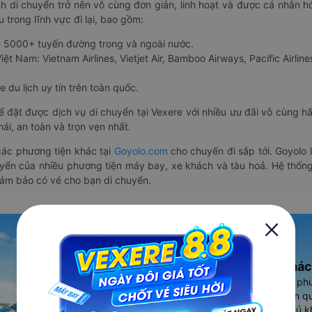
nh di chuyển trở nên vô cùng đơn giản, linh hoạt và được cá nhân h
 trong lĩnh vực đi lại, bao gồm:
n 5000+ tuyến đường trong và ngoài nước.
ệt Nam: Vietnam Airlines, Vietjet Air, Bamboo Airways, Pacific Airlines
 du lịch uy tín trên toàn quốc.
thể đặt được dịch vụ di chuyển tại Vexere với nhiều ưu đãi vô cùng 
i, an toàn và trọn vẹn nhất.
ác phương tiện khác tại
Goyolo.com
cho chuyến đi sắp tới. Goyolo
huyển của nhiều phương tiện máy bay, xe khách và tàu hoả. Hệ thống
đảm bảo có vé cho bạn di chuyển.
Ứng dụng đặt vé Xe khác
Vexere - ứng dụng đặt vé đa ph
cao, 5000+ tuyến đường toàn qu
vụ thuê xe máy, xe du lịch phủ k