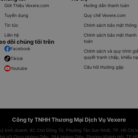
Giới Thiệu Vexere.com
Hướng dẫn thanh toán
Tuyển dụng
Quy chế Vexere.com
Tin tức
Chính sách bảo mật thông 
Liên hệ
Chính sách bảo mật thanh
eo dõi chúng tôi trên
toán
Facebook
Chính sách và quy trình giả
quyết tranh chấp, khiếu nạ
Tiktok
Câu hỏi thường gặp
Youtube
Công ty TNHH Thương Mại Dịch Vụ Vexere
 ký kinh doanh: 8C Chữ Đồng Tử, Phường Tân Sơn Nhất, TP. Hồ Chí M
nhà H3 Circo Hoàng Diệu, 384 Hoàng Diệu, Phường Khánh Hội, TP Hồ