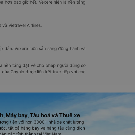
óa hơn bao giờ hết. Vexere hiện là nền tảng
 và Vietravel Airlines.
hấp dẫn. Vexere luôn sẵn sàng đồng hành và
 là nền tảng đặt vé cho phép người dùng so
 của Goyolo được liên kết trực tiếp với các
h, Máy bay, Tàu hoả và Thuê xe
ương tiện với hơn 3000+ nhà xe chất lượng
ốc, tất cả hãng bay và hãng tàu cùng dịch
hắp các tỉnh thành tại Việt Nam.