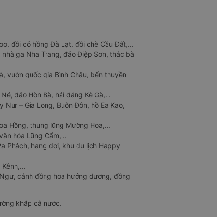
o, đồi cỏ hồng Đà Lạt, đồi chè Cầu Đất,...
 nhà ga Nha Trang, đảo Điệp Sơn, thác bà
à, vườn quốc gia Bình Châu, bến thuyền
 Né, đảo Hòn Bà, hải đăng Kê Gà,...
y Nur – Gia Long, Buôn Đôn, hồ Ea Kao,
Hoa Hồng, thung lũng Mường Hoa,...
văn hóa Lũng Cẩm,...
a Phách, hang dơi, khu du lịch Happy
 Kênh,...
n Ngư, cánh đồng hoa hướng dương, đồng
đường khắp cả nước.