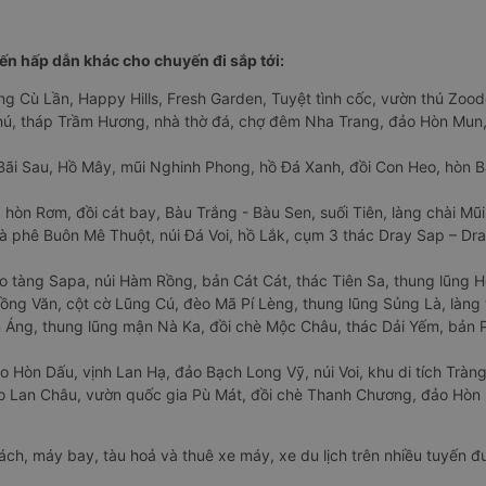
n hấp dẫn khác cho chuyến đi sắp tới:
ng Cù Lần, Happy Hills, Fresh Garden, Tuyệt tình cốc, vườn thú Zoodo
Phú, tháp Trầm Hương, nhà thờ đá, chợ đêm Nha Trang, đảo Hòn Mun,
Bãi Sau, Hồ Mây, mũi Nghinh Phong, hồ Đá Xanh, đồi Con Heo, hòn B
 hòn Rơm, đồi cát bay, Bàu Trắng - Bàu Sen, suối Tiên, làng chài Mũi
à phê Buôn Mê Thuột, núi Đá Voi, hồ Lắk, cụm 3 thác Dray Sap – Dra
o tàng Sapa, núi Hàm Rồng, bản Cát Cát, thác Tiên Sa, thung lũng 
ng Văn, cột cờ Lũng Cú, đèo Mã Pí Lèng, thung lũng Sủng Là, làng 
Áng, thung lũng mận Nà Ka, đồi chè Mộc Châu, thác Dải Yếm, bản P
o Hòn Dấu, vịnh Lan Hạ, đảo Bạch Long Vỹ, núi Voi, khu di tích Tràng
ảo Lan Châu, vườn quốc gia Pù Mát, đồi chè Thanh Chương, đảo Hò
hách, máy bay, tàu hoả và thuê xe máy, xe du lịch trên nhiều tuyến 