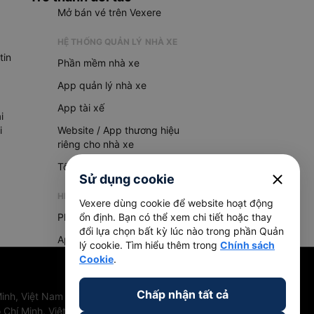
Mở bán vé trên Vexere
HỆ THỐNG QUẢN LÝ NHÀ XE
tin
Phần mềm nhà xe
App quản lý nhà xe
App tài xế
i
i
Website / App thương hiệu
riêng cho nhà xe
Tổng đài AI
close
Sử dụng cookie
HỆ THỐNG QUẢN LÝ HÀNG HOÁ
Vexere dùng cookie để website hoạt động
Phần mềm quản lý hàng hoá
ổn định. Bạn có thể xem chi tiết hoặc thay
đổi lựa chọn bất kỳ lúc nào trong phần Quản
App quản lý hàng hoá
lý cookie. Tìm hiểu thêm trong
Chính sách
Cookie
.
Chấp nhận tất cả
inh, Việt Nam
 Chí Minh, Việt Nam