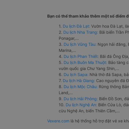
Bạn có thể tham khảo thêm một số điểm đế
1.
Du lịch Đà Lạt:
Vườn hoa Đà Lạt, là
2.
Du lịch Nha Trang:
Bãi biển Trần 
Ponagar,...
3.
Du lịch Vũng Tàu:
Ngọn hải đăng, 
Marina,...
4.
Du lịch Phan Thiết:
Bãi đá Ông Địa,
5.
Du lịch Buôn Ma Thuột:
Bảo tàng c
vườn quốc gia Chư Yang Shin,...
6.
Du lịch Sapa:
Nhà thờ đá Sapa, bả
7.
Du lịch Hà Giang:
Cao nguyên đá Đồ
8.
Du lịch Mộc Châu:
Rừng thông Bản 
Land,...
9.
Du lịch Hải Phòng:
Biển Đồ Sơn, đả
10.
Du lịch Nghệ An:
Biển Cửa Lò, đ
cừu Nghệ An, biển Thiên Cầm,...
Vexere.com
là hệ thống hỗ trợ đặt vé xe k