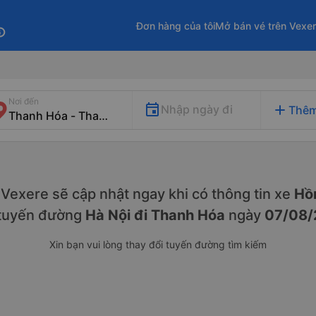
Đơn hàng của tôi
Mở bán vé trên Vexe
fo
Nơi đến
add
Nhập ngày đi
Thêm
y. Vexere sẽ cập nhật ngay khi có thông tin xe
Hồn
 tuyến đường
Hà Nội đi Thanh Hóa
ngày
07/08
Xin bạn vui lòng thay đổi tuyến đường tìm kiếm