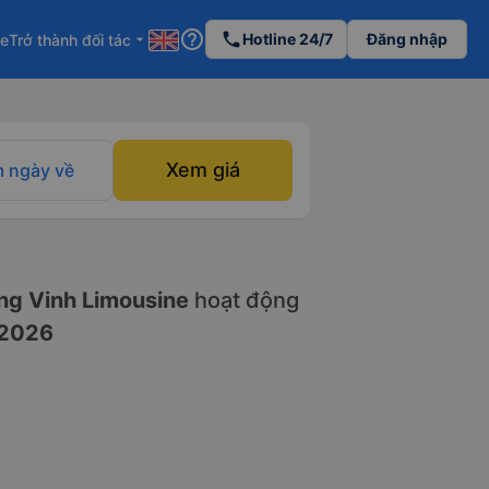
help_outline
phone
Hotline 24/7
Đăng nhập
re
Trở thành đối tác
arrow_drop_down
Xem giá
 ngày về
g Vinh Limousine
hoạt động
/2026