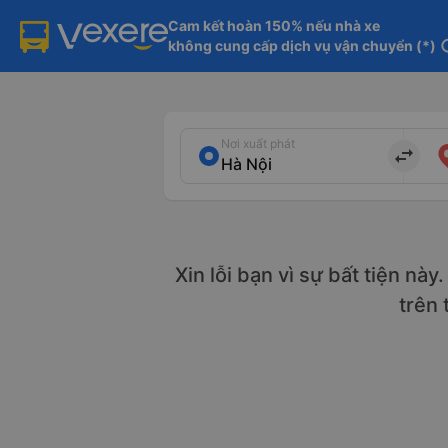
Cam kết hoàn 150% nếu nhà xe

không cung cấp dịch vụ vận chuyển (*)
in
Nơi xuất phát
import_export
Xin lỗi bạn vì sự bất tiện nà
trên