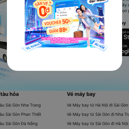
Ứng dụng hiển thị thông tin đầy 
người dùng so sánh và lựa chọn 
chóng và phù hợp nhất.
Tải ứng dụng Vexere ngay
 tàu hỏa
Vé máy bay
tàu Sài Gòn Nha Trang
Vé Máy bay từ Hà Nội đi Sài Gòn
tàu Sài Gòn Phan Thiết
Vé Máy bay từ Sài Gòn đi Nha T
tàu Sài Gòn Đà Nẵng
Vé Máy bay từ Sài Gòn đi Hà Nội