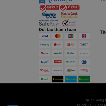
Đối tác thanh toán
Th
Địa chỉ đăng
Địa chỉ
:
Lầu 2, toà 