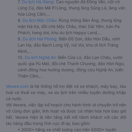
7.
Du lịch Hà Giang:
Cao nguyên đá Đồng Văn, cột cờ
Lũng Cú, đèo Mã Pí Lèng, thung lũng Sủng Là, làng văn
hóa Lũng Cẩm,...
8.
Du lịch Mộc Châu:
Rừng thông Bản Áng, thung lũng
mận Nà Ka, đồi chè Mộc Châu, thác Dải Yếm, bản Pa
Phách, hang dơi, khu du lịch Happy Land,...
9.
Du lịch Hải Phòng:
Biển Đồ Sơn, đảo Hòn Dấu, vịnh
Lan Hạ, đảo Bạch Long Vỹ, núi Voi, khu di tích Tràng
Kênh,...
10.
Du lịch Nghệ An:
Biển Cửa Lò, đảo Lan Châu, vườn
quốc gia Pù Mát, đồi chè Thanh Chương, đảo Hòn Ngư,
cánh đồng hoa hướng dương, đồng cừu Nghệ An, biển
Thiên Cầm,...
Vexere.com
là hệ thống hỗ trợ đặt vé xe khách, máy bay, tàu
hoả và thuê xe máy, xe du lịch trên nhiều tuyến đường khắp
cả nước.
Với Vexere, việc lập kế hoạch cho hành trình di chuyển trở nên
vô cùng đơn giản, linh hoạt và được cá nhân hóa hơn bao giờ
hết. Vexere hiện là nền tảng kết nối hành khách với các đối
tác hàng đầu trong lĩnh vực đi lại, bao gồm:
• 2000+ hãng xe chất lượng cao trên 5000+ tuyến