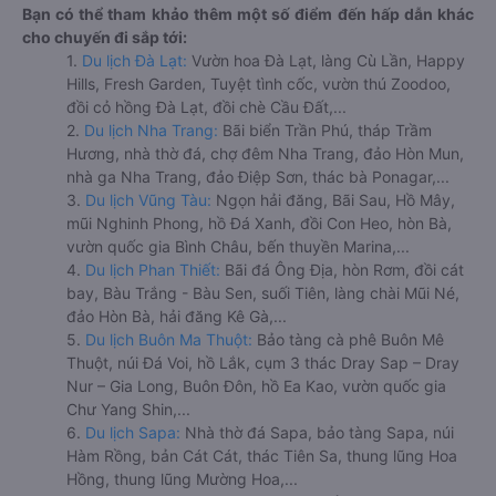
Bạn có thể tham khảo thêm một số điểm đến hấp dẫn khác
cho chuyến đi sắp tới:
1.
Du lịch Đà Lạt:
Vườn hoa Đà Lạt, làng Cù Lần, Happy
Hills, Fresh Garden, Tuyệt tình cốc, vườn thú Zoodoo,
đồi cỏ hồng Đà Lạt, đồi chè Cầu Đất,...
2.
Du lịch Nha Trang:
Bãi biển Trần Phú, tháp Trầm
Hương, nhà thờ đá, chợ đêm Nha Trang, đảo Hòn Mun,
nhà ga Nha Trang, đảo Điệp Sơn, thác bà Ponagar,...
3.
Du lịch Vũng Tàu:
Ngọn hải đăng, Bãi Sau, Hồ Mây,
mũi Nghinh Phong, hồ Đá Xanh, đồi Con Heo, hòn Bà,
vườn quốc gia Bình Châu, bến thuyền Marina,...
4.
Du lịch Phan Thiết:
Bãi đá Ông Địa, hòn Rơm, đồi cát
bay, Bàu Trắng - Bàu Sen, suối Tiên, làng chài Mũi Né,
đảo Hòn Bà, hải đăng Kê Gà,...
5.
Du lịch Buôn Ma Thuột:
Bảo tàng cà phê Buôn Mê
Thuột, núi Đá Voi, hồ Lắk, cụm 3 thác Dray Sap – Dray
Nur – Gia Long, Buôn Đôn, hồ Ea Kao, vườn quốc gia
Chư Yang Shin,...
6.
Du lịch Sapa:
Nhà thờ đá Sapa, bảo tàng Sapa, núi
Hàm Rồng, bản Cát Cát, thác Tiên Sa, thung lũng Hoa
Hồng, thung lũng Mường Hoa,...