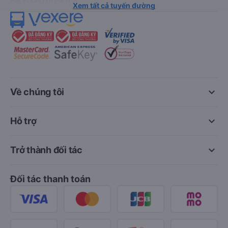
Xem tất cả tuyến đường
keyboard_arrow_down
Về chúng tôi
keyboard_arrow_down
Hỗ trợ
keyboard_arrow_down
Trở thành đối tác
Đối tác thanh toán