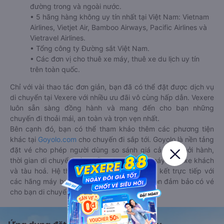
đường trong và ngoài nước.
• 5 hãng hàng không uy tín nhất tại Việt Nam: Vietnam
Airlines, Vietjet Air, Bamboo Airways, Pacific Airlines và
Vietravel Airlines.
• Tổng công ty Đường sắt Việt Nam.
• Các đơn vị cho thuê xe máy, thuê xe du lịch uy tín
trên toàn quốc.
Chỉ với vài thao tác đơn giản, bạn đã có thể đặt được dịch vụ
di chuyển tại Vexere với nhiều ưu đãi vô cùng hấp dẫn. Vexere
luôn sẵn sàng đồng hành và mang đến cho bạn những
chuyến đi thoải mái, an toàn và trọn vẹn nhất.
Bên cạnh đó, bạn có thể tham khảo thêm các phương tiện
khác tại
Goyolo.com
cho chuyến đi sắp tới. Goyolo là nền tảng
đặt vé cho phép người dùng so sánh giá cả, giờ khởi hành,
thời gian di chuyển của nhiều phương tiện máy bay, xe khách
và tàu hoả. Hệ thống của Goyolo được liên kết trực tiếp với
các hãng máy bay, xe khách và tàu hoả, luôn đảm bảo có vé
cho bạn di chuyển.