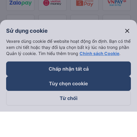
close
Sử dụng cookie
Vexere dùng cookie để website hoạt động ổn định. Bạn có thể
xem chi tiết hoặc thay đổi lựa chọn bất kỳ lúc nào trong phần
Quản lý cookie. Tìm hiểu thêm trong
Chính sách Cookie
.
Chấp nhận tất cả
Tùy chọn cookie
Từ chối
Theo dõi chúng tôi trên
Facebook
Tiktok
Youtube
Công ty TNHH Thương Mại Dịch Vụ Vexere