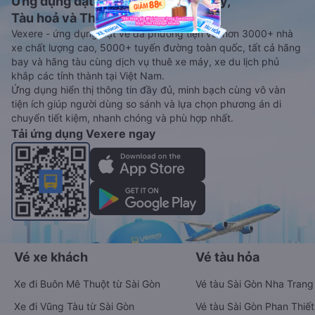
Ứng dụng đặt vé Xe khách, Máy bay,
Tàu hoả và Thuê xe
Vexere - ứng dụng đặt vé đa phương tiện với hơn 3000+ nhà
xe chất lượng cao, 5000+ tuyến đường toàn quốc, tất cả hãng
bay và hãng tàu cùng dịch vụ thuê xe máy, xe du lịch phủ
khắp các tỉnh thành tại Việt Nam.
Ứng dụng hiển thị thông tin đầy đủ, minh bạch cùng vô vàn
tiện ích giúp người dùng so sánh và lựa chọn phương án di
chuyển tiết kiệm, nhanh chóng và phù hợp nhất.
Tải ứng dụng Vexere ngay
Vé xe khách
Vé tàu hỏa
Xe đi Buôn Mê Thuột từ Sài Gòn
Vé tàu Sài Gòn Nha Trang
Xe đi Vũng Tàu từ Sài Gòn
Vé tàu Sài Gòn Phan Thiết