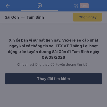
arrow_back
Tải app Vexere ngay!
Tải app Vexere
-30k
Mở app
Mở app
Nhận ưu đãi thành viên độc
-30k/ghế khi đặt vé máy bay qua
quyền
app
Sài Gòn
Tam Bình
Chọn ngày
Xin lỗi bạn vì sự bất tiện này. Vexere sẽ cập nhật
ngay khi có thông tin xe HTX VT Thắng Lợi hoạt
động trên tuyến đường Sài Gòn đi Tam Bình ngày
09/08/2026
Xin bạn vui lòng thay đổi tuyến đường tìm kiếm
Thay đổi tìm kiếm