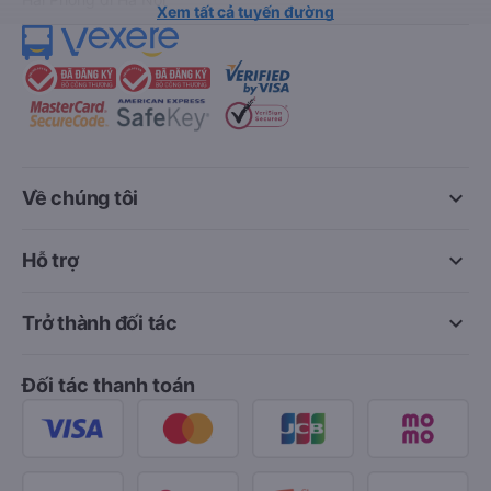
Xem tất cả tuyến đường
keyboard_arrow_down
Về chúng tôi
keyboard_arrow_down
Hỗ trợ
keyboard_arrow_down
Trở thành đối tác
Đối tác thanh toán