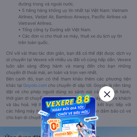
đường trong và ngoài nước.
• 5 hãng hàng không uy tín nhất tại Việt Nam: Vietnam
Airlines, Vietjet Air, Bamboo Airways, Pacific Airlines và
Vietravel Airlines.
• Tổng công ty Đường sắt Việt Nam.
• Các đơn vị cho thuê xe máy, thuê xe du lịch uy tín
trên toàn quốc.
Chỉ với vài thao tác đơn giản, bạn đã có thể đặt được dịch vụ
di chuyển tại Vexere với nhiều ưu đãi vô cùng hấp dẫn. Vexere
luôn sẵn sàng đồng hành và mang đến cho bạn những
chuyến đi thoải mái, an toàn và trọn vẹn nhất.
Bên cạnh đó, bạn có thể tham khảo thêm các phương tiện
khác tại
Goyolo.com
cho chuyến đi sắp tới. Goyolo là nền tảng
đặt vé cho phép người dùng so sánh giá cả, giờ khởi hành,
thời gian di chuyển của nhiều phương tiện máy bay, xe khách
và tàu hoả. Hệ thống của Goyolo được liên kết trực tiếp với
các hãng máy bay, xe khách và tàu hoả, luôn đảm bảo có vé
cho bạn di chuyển.