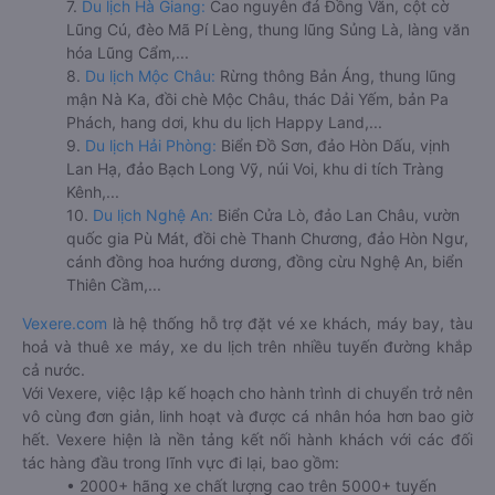
7.
Du lịch Hà Giang:
Cao nguyên đá Đồng Văn, cột cờ
Lũng Cú, đèo Mã Pí Lèng, thung lũng Sủng Là, làng văn
hóa Lũng Cẩm,...
8.
Du lịch Mộc Châu:
Rừng thông Bản Áng, thung lũng
mận Nà Ka, đồi chè Mộc Châu, thác Dải Yếm, bản Pa
Phách, hang dơi, khu du lịch Happy Land,...
9.
Du lịch Hải Phòng:
Biển Đồ Sơn, đảo Hòn Dấu, vịnh
Lan Hạ, đảo Bạch Long Vỹ, núi Voi, khu di tích Tràng
Kênh,...
10.
Du lịch Nghệ An:
Biển Cửa Lò, đảo Lan Châu, vườn
quốc gia Pù Mát, đồi chè Thanh Chương, đảo Hòn Ngư,
cánh đồng hoa hướng dương, đồng cừu Nghệ An, biển
Thiên Cầm,...
Vexere.com
là hệ thống hỗ trợ đặt vé xe khách, máy bay, tàu
hoả và thuê xe máy, xe du lịch trên nhiều tuyến đường khắp
cả nước.
Với Vexere, việc lập kế hoạch cho hành trình di chuyển trở nên
vô cùng đơn giản, linh hoạt và được cá nhân hóa hơn bao giờ
hết. Vexere hiện là nền tảng kết nối hành khách với các đối
tác hàng đầu trong lĩnh vực đi lại, bao gồm:
• 2000+ hãng xe chất lượng cao trên 5000+ tuyến