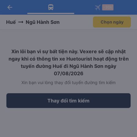
arrow_back
Tải app Vexere ngay!
Tải app Vexere
-30k
Mở app
Mở app
Nhận ưu đãi thành viên độc
-30k/ghế khi đặt vé máy bay qua
quyền
app
Huế
Ngũ Hành Sơn
Chọn ngày
Xin lỗi bạn vì sự bất tiện này. Vexere sẽ cập nhật
ngay khi có thông tin xe Huetourist hoạt động trên
tuyến đường Huế đi Ngũ Hành Sơn ngày
07/08/2026
Xin bạn vui lòng thay đổi tuyến đường tìm kiếm
Thay đổi tìm kiếm