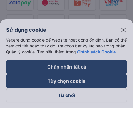
close
Sử dụng cookie
Vexere dùng cookie để website hoạt động ổn định. Bạn có thể
xem chi tiết hoặc thay đổi lựa chọn bất kỳ lúc nào trong phần
Quản lý cookie. Tìm hiểu thêm trong
Chính sách Cookie
.
Chấp nhận tất cả
Tùy chọn cookie
Từ chối
Theo dõi chúng tôi trên
Facebook
Tiktok
Youtube
Công ty TNHH Thương Mại Dịch Vụ Vexere