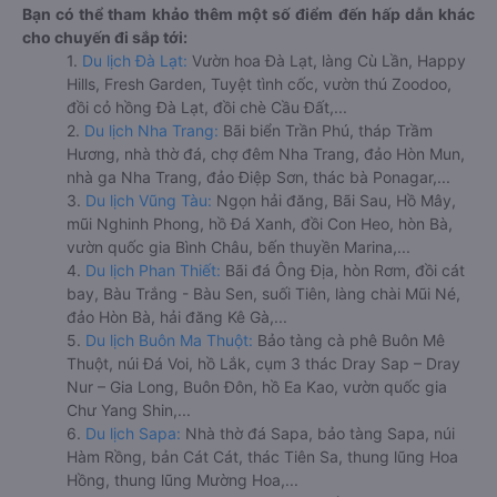
Bạn có thể tham khảo thêm một số điểm đến hấp dẫn khác
cho chuyến đi sắp tới:
1.
Du lịch Đà Lạt:
Vườn hoa Đà Lạt, làng Cù Lần, Happy
Hills, Fresh Garden, Tuyệt tình cốc, vườn thú Zoodoo,
đồi cỏ hồng Đà Lạt, đồi chè Cầu Đất,...
2.
Du lịch Nha Trang:
Bãi biển Trần Phú, tháp Trầm
Hương, nhà thờ đá, chợ đêm Nha Trang, đảo Hòn Mun,
nhà ga Nha Trang, đảo Điệp Sơn, thác bà Ponagar,...
3.
Du lịch Vũng Tàu:
Ngọn hải đăng, Bãi Sau, Hồ Mây,
mũi Nghinh Phong, hồ Đá Xanh, đồi Con Heo, hòn Bà,
vườn quốc gia Bình Châu, bến thuyền Marina,...
4.
Du lịch Phan Thiết:
Bãi đá Ông Địa, hòn Rơm, đồi cát
bay, Bàu Trắng - Bàu Sen, suối Tiên, làng chài Mũi Né,
đảo Hòn Bà, hải đăng Kê Gà,...
5.
Du lịch Buôn Ma Thuột:
Bảo tàng cà phê Buôn Mê
Thuột, núi Đá Voi, hồ Lắk, cụm 3 thác Dray Sap – Dray
Nur – Gia Long, Buôn Đôn, hồ Ea Kao, vườn quốc gia
Chư Yang Shin,...
6.
Du lịch Sapa:
Nhà thờ đá Sapa, bảo tàng Sapa, núi
Hàm Rồng, bản Cát Cát, thác Tiên Sa, thung lũng Hoa
Hồng, thung lũng Mường Hoa,...