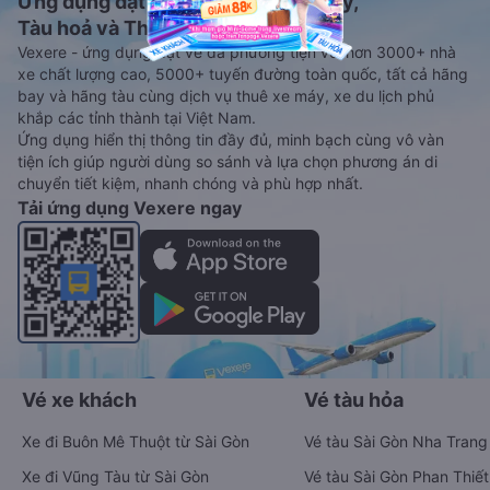
Ứng dụng đặt vé Xe khách, Máy bay,
Tàu hoả và Thuê xe
Vexere - ứng dụng đặt vé đa phương tiện với hơn 3000+ nhà
xe chất lượng cao, 5000+ tuyến đường toàn quốc, tất cả hãng
bay và hãng tàu cùng dịch vụ thuê xe máy, xe du lịch phủ
khắp các tỉnh thành tại Việt Nam.
Ứng dụng hiển thị thông tin đầy đủ, minh bạch cùng vô vàn
tiện ích giúp người dùng so sánh và lựa chọn phương án di
chuyển tiết kiệm, nhanh chóng và phù hợp nhất.
Tải ứng dụng Vexere ngay
Vé xe khách
Vé tàu hỏa
Xe đi Buôn Mê Thuột từ Sài Gòn
Vé tàu Sài Gòn Nha Trang
Xe đi Vũng Tàu từ Sài Gòn
Vé tàu Sài Gòn Phan Thiết