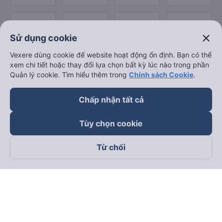
close
Sử dụng cookie
Vexere dùng cookie để website hoạt động ổn định. Bạn có thể
xem chi tiết hoặc thay đổi lựa chọn bất kỳ lúc nào trong phần
Quản lý cookie. Tìm hiểu thêm trong
Chính sách Cookie
.
Chấp nhận tất cả
Tùy chọn cookie
Từ chối
Theo dõi chúng tôi trên
Facebook
Tiktok
Youtube
Công ty TNHH Thương Mại Dịch Vụ Vexere