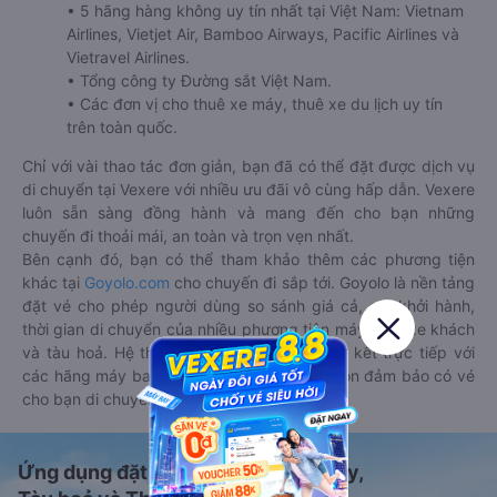
• 5 hãng hàng không uy tín nhất tại Việt Nam: Vietnam
Airlines, Vietjet Air, Bamboo Airways, Pacific Airlines và
Vietravel Airlines.
• Tổng công ty Đường sắt Việt Nam.
• Các đơn vị cho thuê xe máy, thuê xe du lịch uy tín
trên toàn quốc.
Chỉ với vài thao tác đơn giản, bạn đã có thể đặt được dịch vụ
di chuyển tại Vexere với nhiều ưu đãi vô cùng hấp dẫn. Vexere
luôn sẵn sàng đồng hành và mang đến cho bạn những
chuyến đi thoải mái, an toàn và trọn vẹn nhất.
Bên cạnh đó, bạn có thể tham khảo thêm các phương tiện
khác tại
Goyolo.com
cho chuyến đi sắp tới. Goyolo là nền tảng
đặt vé cho phép người dùng so sánh giá cả, giờ khởi hành,
thời gian di chuyển của nhiều phương tiện máy bay, xe khách
và tàu hoả. Hệ thống của Goyolo được liên kết trực tiếp với
các hãng máy bay, xe khách và tàu hoả, luôn đảm bảo có vé
cho bạn di chuyển.
Ứng dụng đặt vé Xe khách, Máy bay,