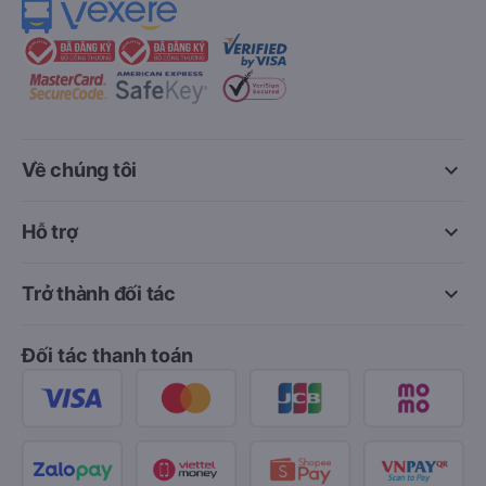
keyboard_arrow_down
Về chúng tôi
keyboard_arrow_down
Hỗ trợ
keyboard_arrow_down
Trở thành đối tác
Đối tác thanh toán