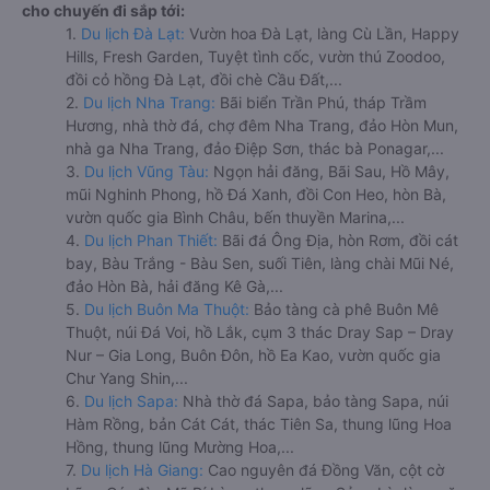
cho chuyến đi sắp tới:
1.
Du lịch Đà Lạt:
Vườn hoa Đà Lạt, làng Cù Lần, Happy
Hills, Fresh Garden, Tuyệt tình cốc, vườn thú Zoodoo,
đồi cỏ hồng Đà Lạt, đồi chè Cầu Đất,...
2.
Du lịch Nha Trang:
Bãi biển Trần Phú, tháp Trầm
Hương, nhà thờ đá, chợ đêm Nha Trang, đảo Hòn Mun,
nhà ga Nha Trang, đảo Điệp Sơn, thác bà Ponagar,...
3.
Du lịch Vũng Tàu:
Ngọn hải đăng, Bãi Sau, Hồ Mây,
mũi Nghinh Phong, hồ Đá Xanh, đồi Con Heo, hòn Bà,
vườn quốc gia Bình Châu, bến thuyền Marina,...
4.
Du lịch Phan Thiết:
Bãi đá Ông Địa, hòn Rơm, đồi cát
bay, Bàu Trắng - Bàu Sen, suối Tiên, làng chài Mũi Né,
đảo Hòn Bà, hải đăng Kê Gà,...
5.
Du lịch Buôn Ma Thuột:
Bảo tàng cà phê Buôn Mê
Thuột, núi Đá Voi, hồ Lắk, cụm 3 thác Dray Sap – Dray
Nur – Gia Long, Buôn Đôn, hồ Ea Kao, vườn quốc gia
Chư Yang Shin,...
6.
Du lịch Sapa:
Nhà thờ đá Sapa, bảo tàng Sapa, núi
Hàm Rồng, bản Cát Cát, thác Tiên Sa, thung lũng Hoa
Hồng, thung lũng Mường Hoa,...
7.
Du lịch Hà Giang:
Cao nguyên đá Đồng Văn, cột cờ