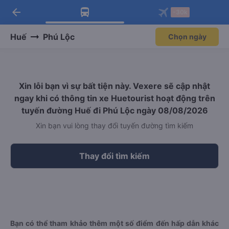
arrow_back
Tải app Vexere ngay!
Tải app Vexere
-30k
Mở app
Mở app
Nhận ưu đãi thành viên độc
-30k/ghế khi đặt vé máy bay qua
quyền
app
Huế
Phú Lộc
Chọn ngày
Xin lỗi bạn vì sự bất tiện này. Vexere sẽ cập nhật
ngay khi có thông tin xe Huetourist hoạt động trên
tuyến đường Huế đi Phú Lộc ngày 08/08/2026
Xin bạn vui lòng thay đổi tuyến đường tìm kiếm
Thay đổi tìm kiếm
Bạn có thể tham khảo thêm một số điểm đến hấp dẫn khác