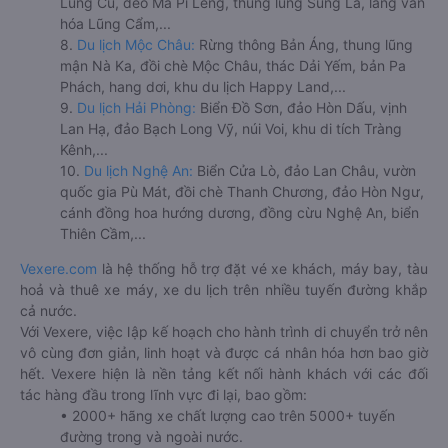
Lũng Cú, đèo Mã Pí Lèng, thung lũng Sủng Là, làng văn
hóa Lũng Cẩm,...
8.
Du lịch Mộc Châu:
Rừng thông Bản Áng, thung lũng
mận Nà Ka, đồi chè Mộc Châu, thác Dải Yếm, bản Pa
Phách, hang dơi, khu du lịch Happy Land,...
9.
Du lịch Hải Phòng:
Biển Đồ Sơn, đảo Hòn Dấu, vịnh
Lan Hạ, đảo Bạch Long Vỹ, núi Voi, khu di tích Tràng
Kênh,...
10.
Du lịch Nghệ An:
Biển Cửa Lò, đảo Lan Châu, vườn
quốc gia Pù Mát, đồi chè Thanh Chương, đảo Hòn Ngư,
cánh đồng hoa hướng dương, đồng cừu Nghệ An, biển
Thiên Cầm,...
Vexere.com
là hệ thống hỗ trợ đặt vé xe khách, máy bay, tàu
hoả và thuê xe máy, xe du lịch trên nhiều tuyến đường khắp
cả nước.
Với Vexere, việc lập kế hoạch cho hành trình di chuyển trở nên
vô cùng đơn giản, linh hoạt và được cá nhân hóa hơn bao giờ
hết. Vexere hiện là nền tảng kết nối hành khách với các đối
tác hàng đầu trong lĩnh vực đi lại, bao gồm:
• 2000+ hãng xe chất lượng cao trên 5000+ tuyến
đường trong và ngoài nước.