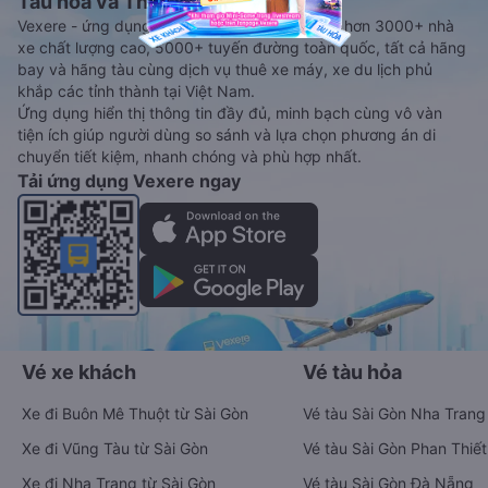
Tàu hoả và Thuê xe
Vexere - ứng dụng đặt vé đa phương tiện với hơn 3000+ nhà
xe chất lượng cao, 5000+ tuyến đường toàn quốc, tất cả hãng
bay và hãng tàu cùng dịch vụ thuê xe máy, xe du lịch phủ
khắp các tỉnh thành tại Việt Nam.
Ứng dụng hiển thị thông tin đầy đủ, minh bạch cùng vô vàn
tiện ích giúp người dùng so sánh và lựa chọn phương án di
chuyển tiết kiệm, nhanh chóng và phù hợp nhất.
Tải ứng dụng Vexere ngay
Vé xe khách
Vé tàu hỏa
Xe đi Buôn Mê Thuột từ Sài Gòn
Vé tàu Sài Gòn Nha Trang
Xe đi Vũng Tàu từ Sài Gòn
Vé tàu Sài Gòn Phan Thiết
Xe đi Nha Trang từ Sài Gòn
Vé tàu Sài Gòn Đà Nẵng