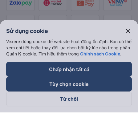
close
Sử dụng cookie
Vexere dùng cookie để website hoạt động ổn định. Bạn có thể
xem chi tiết hoặc thay đổi lựa chọn bất kỳ lúc nào trong phần
Quản lý cookie. Tìm hiểu thêm trong
Chính sách Cookie
.
Chấp nhận tất cả
Tùy chọn cookie
Từ chối
Theo dõi chúng tôi trên
Facebook
Tiktok
Youtube
Công ty TNHH Thương Mại Dịch Vụ Vexere