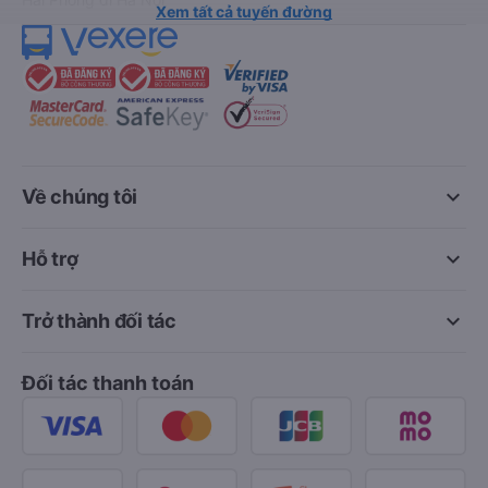
Xem tất cả tuyến đường
keyboard_arrow_down
Về chúng tôi
keyboard_arrow_down
Hỗ trợ
keyboard_arrow_down
Trở thành đối tác
Đối tác thanh toán