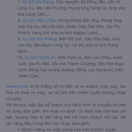
7.
Du lịch Hà Giang:
Cao nguyên đá Đồng Văn, cột cờ
Lũng Cú, đèo Mã Pí Lèng, thung lũng Sủng Là, làng văn
hóa Lũng Cẩm,...
8.
Du lịch Mộc Châu:
Rừng thông Bản Áng, thung lũng
mận Nà Ka, đồi chè Mộc Châu, thác Dải Yếm, bản Pa
Phách, hang dơi, khu du lịch Happy Land,...
9.
Du lịch Hải Phòng:
Biển Đồ Sơn, đảo Hòn Dấu, vịnh
Lan Hạ, đảo Bạch Long Vỹ, núi Voi, khu di tích Tràng
Kênh,...
10.
Du lịch Nghệ An:
Biển Cửa Lò, đảo Lan Châu, vườn
quốc gia Pù Mát, đồi chè Thanh Chương, đảo Hòn Ngư,
cánh đồng hoa hướng dương, đồng cừu Nghệ An, biển
Thiên Cầm,...
Vexere.com
là hệ thống hỗ trợ đặt vé xe khách, máy bay, tàu
hoả và thuê xe máy, xe du lịch trên nhiều tuyến đường khắp
cả nước.
Với Vexere, việc lập kế hoạch cho hành trình di chuyển trở nên
vô cùng đơn giản, linh hoạt và được cá nhân hóa hơn bao giờ
hết. Vexere hiện là nền tảng kết nối hành khách với các đối
tác hàng đầu trong lĩnh vực đi lại, bao gồm:
• 2000+ hãng xe chất lượng cao trên 5000+ tuyến