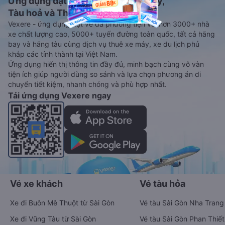
Ứng dụng đặt vé Xe khách, Máy bay,
Tàu hoả và Thuê xe
Vexere - ứng dụng đặt vé đa phương tiện với hơn 3000+ nhà
xe chất lượng cao, 5000+ tuyến đường toàn quốc, tất cả hãng
bay và hãng tàu cùng dịch vụ thuê xe máy, xe du lịch phủ
khắp các tỉnh thành tại Việt Nam.
Ứng dụng hiển thị thông tin đầy đủ, minh bạch cùng vô vàn
tiện ích giúp người dùng so sánh và lựa chọn phương án di
chuyển tiết kiệm, nhanh chóng và phù hợp nhất.
Tải ứng dụng Vexere ngay
Vé xe khách
Vé tàu hỏa
Xe đi Buôn Mê Thuột từ Sài Gòn
Vé tàu Sài Gòn Nha Trang
Xe đi Vũng Tàu từ Sài Gòn
Vé tàu Sài Gòn Phan Thiết