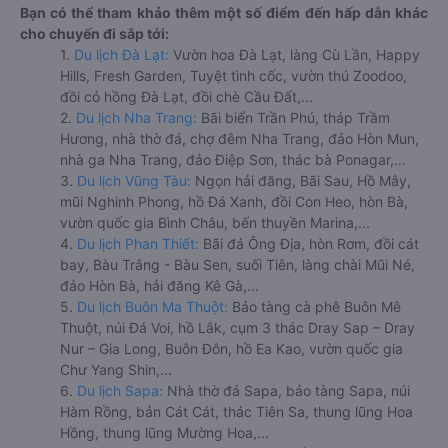
Bạn có thể tham khảo thêm một số điểm đến hấp dẫn khác
cho chuyến đi sắp tới:
1.
Du lịch Đà Lạt:
Vườn hoa Đà Lạt, làng Cù Lần, Happy
Hills, Fresh Garden, Tuyệt tình cốc, vườn thú Zoodoo,
đồi cỏ hồng Đà Lạt, đồi chè Cầu Đất,...
2.
Du lịch Nha Trang:
Bãi biển Trần Phú, tháp Trầm
Hương, nhà thờ đá, chợ đêm Nha Trang, đảo Hòn Mun,
nhà ga Nha Trang, đảo Điệp Sơn, thác bà Ponagar,...
3.
Du lịch Vũng Tàu:
Ngọn hải đăng, Bãi Sau, Hồ Mây,
mũi Nghinh Phong, hồ Đá Xanh, đồi Con Heo, hòn Bà,
vườn quốc gia Bình Châu, bến thuyền Marina,...
4.
Du lịch Phan Thiết:
Bãi đá Ông Địa, hòn Rơm, đồi cát
bay, Bàu Trắng - Bàu Sen, suối Tiên, làng chài Mũi Né,
đảo Hòn Bà, hải đăng Kê Gà,...
5.
Du lịch Buôn Ma Thuột:
Bảo tàng cà phê Buôn Mê
Thuột, núi Đá Voi, hồ Lắk, cụm 3 thác Dray Sap – Dray
Nur – Gia Long, Buôn Đôn, hồ Ea Kao, vườn quốc gia
Chư Yang Shin,...
6.
Du lịch Sapa:
Nhà thờ đá Sapa, bảo tàng Sapa, núi
Hàm Rồng, bản Cát Cát, thác Tiên Sa, thung lũng Hoa
Hồng, thung lũng Mường Hoa,...