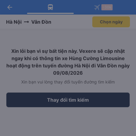
arrow_back
Tải app Vexere ngay!
Tải app Vexere
-30k
Mở app
Mở app
Nhận ưu đãi thành viên độc
-30k/ghế khi đặt vé máy bay qua
quyền
app
Hà Nội
Vân Đồn
Chọn ngày
Xin lỗi bạn vì sự bất tiện này. Vexere sẽ cập nhật
ngay khi có thông tin xe Hùng Cường Limousine
hoạt động trên tuyến đường Hà Nội đi Vân Đồn ngày
09/08/2026
Xin bạn vui lòng thay đổi tuyến đường tìm kiếm
Thay đổi tìm kiếm