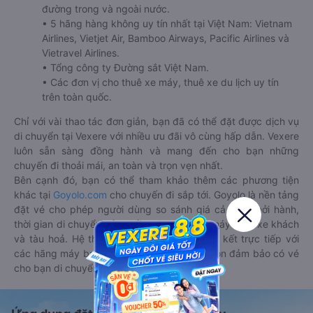
đường trong và ngoài nước.
• 5 hãng hàng không uy tín nhất tại Việt Nam: Vietnam
Airlines, Vietjet Air, Bamboo Airways, Pacific Airlines và
Vietravel Airlines.
• Tổng công ty Đường sắt Việt Nam.
• Các đơn vị cho thuê xe máy, thuê xe du lịch uy tín
trên toàn quốc.
Chỉ với vài thao tác đơn giản, bạn đã có thể đặt được dịch vụ
di chuyển tại Vexere với nhiều ưu đãi vô cùng hấp dẫn. Vexere
luôn sẵn sàng đồng hành và mang đến cho bạn những
chuyến đi thoải mái, an toàn và trọn vẹn nhất.
Bên cạnh đó, bạn có thể tham khảo thêm các phương tiện
khác tại
Goyolo.com
cho chuyến đi sắp tới. Goyolo là nền tảng
đặt vé cho phép người dùng so sánh giá cả, giờ khởi hành,
thời gian di chuyển của nhiều phương tiện máy bay, xe khách
và tàu hoả. Hệ thống của Goyolo được liên kết trực tiếp với
các hãng máy bay, xe khách và tàu hoả, luôn đảm bảo có vé
cho bạn di chuyển.