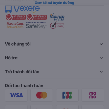
Xem tất cả tuyến đường
keyboard_arrow_down
Về chúng tôi
keyboard_arrow_down
Hỗ trợ
keyboard_arrow_down
Trở thành đối tác
Đối tác thanh toán