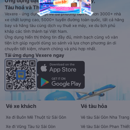
Ứng dụng đặt vé Xe khách, Máy bay,
Tàu hoả và Thuê xe
Vexere - ứng dụng đặt vé đa phương tiện với hơn 3000+ nhà
xe chất lượng cao, 5000+ tuyến đường toàn quốc, tất cả hãng
bay và hãng tàu cùng dịch vụ thuê xe máy, xe du lịch phủ
khắp các tỉnh thành tại Việt Nam.
Ứng dụng hiển thị thông tin đầy đủ, minh bạch cùng vô vàn
tiện ích giúp người dùng so sánh và lựa chọn phương án di
chuyển tiết kiệm, nhanh chóng và phù hợp nhất.
Tải ứng dụng Vexere ngay
Vé xe khách
Vé tàu hỏa
Xe đi Buôn Mê Thuột từ Sài Gòn
Vé tàu Sài Gòn Nha Trang
Xe đi Vũng Tàu từ Sài Gòn
Vé tàu Sài Gòn Phan Thiết