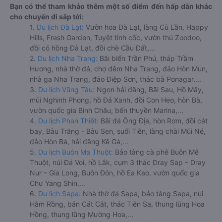
Bạn có thể tham khảo thêm một số điểm đến hấp dẫn khác
cho chuyến đi sắp tới:
1.
Du lịch Đà Lạt:
Vườn hoa Đà Lạt, làng Cù Lần, Happy
Hills, Fresh Garden, Tuyệt tình cốc, vườn thú Zoodoo,
đồi cỏ hồng Đà Lạt, đồi chè Cầu Đất,...
2.
Du lịch Nha Trang:
Bãi biển Trần Phú, tháp Trầm
Hương, nhà thờ đá, chợ đêm Nha Trang, đảo Hòn Mun,
nhà ga Nha Trang, đảo Điệp Sơn, thác bà Ponagar,...
3.
Du lịch Vũng Tàu:
Ngọn hải đăng, Bãi Sau, Hồ Mây,
mũi Nghinh Phong, hồ Đá Xanh, đồi Con Heo, hòn Bà,
vườn quốc gia Bình Châu, bến thuyền Marina,...
4.
Du lịch Phan Thiết:
Bãi đá Ông Địa, hòn Rơm, đồi cát
bay, Bàu Trắng - Bàu Sen, suối Tiên, làng chài Mũi Né,
đảo Hòn Bà, hải đăng Kê Gà,...
5.
Du lịch Buôn Ma Thuột:
Bảo tàng cà phê Buôn Mê
Thuột, núi Đá Voi, hồ Lắk, cụm 3 thác Dray Sap – Dray
Nur – Gia Long, Buôn Đôn, hồ Ea Kao, vườn quốc gia
Chư Yang Shin,...
6.
Du lịch Sapa:
Nhà thờ đá Sapa, bảo tàng Sapa, núi
Hàm Rồng, bản Cát Cát, thác Tiên Sa, thung lũng Hoa
Hồng, thung lũng Mường Hoa,...