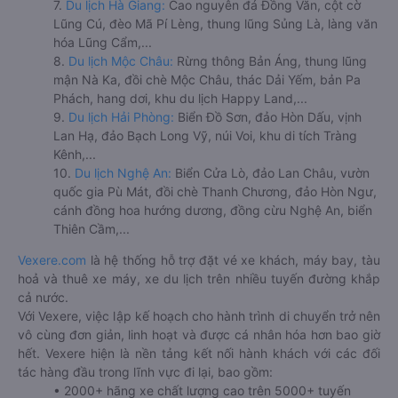
7.
Du lịch Hà Giang:
Cao nguyên đá Đồng Văn, cột cờ
Lũng Cú, đèo Mã Pí Lèng, thung lũng Sủng Là, làng văn
hóa Lũng Cẩm,...
8.
Du lịch Mộc Châu:
Rừng thông Bản Áng, thung lũng
mận Nà Ka, đồi chè Mộc Châu, thác Dải Yếm, bản Pa
Phách, hang dơi, khu du lịch Happy Land,...
9.
Du lịch Hải Phòng:
Biển Đồ Sơn, đảo Hòn Dấu, vịnh
Lan Hạ, đảo Bạch Long Vỹ, núi Voi, khu di tích Tràng
Kênh,...
10.
Du lịch Nghệ An:
Biển Cửa Lò, đảo Lan Châu, vườn
quốc gia Pù Mát, đồi chè Thanh Chương, đảo Hòn Ngư,
cánh đồng hoa hướng dương, đồng cừu Nghệ An, biển
Thiên Cầm,...
Vexere.com
là hệ thống hỗ trợ đặt vé xe khách, máy bay, tàu
hoả và thuê xe máy, xe du lịch trên nhiều tuyến đường khắp
cả nước.
Với Vexere, việc lập kế hoạch cho hành trình di chuyển trở nên
vô cùng đơn giản, linh hoạt và được cá nhân hóa hơn bao giờ
hết. Vexere hiện là nền tảng kết nối hành khách với các đối
tác hàng đầu trong lĩnh vực đi lại, bao gồm:
• 2000+ hãng xe chất lượng cao trên 5000+ tuyến