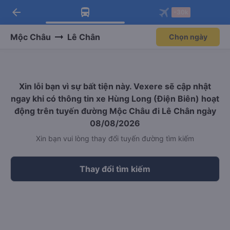
arrow_back
Tải app Vexere ngay!
Tải app Vexere
-30k
Mở app
Mở app
Nhận ưu đãi thành viên độc
-30k/ghế khi đặt vé máy bay qua
quyền
app
Mộc Châu
Lê Chân
Chọn ngày
Xin lỗi bạn vì sự bất tiện này. Vexere sẽ cập nhật
ngay khi có thông tin xe Hùng Long (Điện Biên) hoạt
động trên tuyến đường Mộc Châu đi Lê Chân ngày
08/08/2026
Xin bạn vui lòng thay đổi tuyến đường tìm kiếm
Thay đổi tìm kiếm