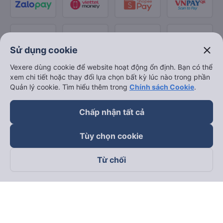
close
Sử dụng cookie
Vexere dùng cookie để website hoạt động ổn định. Bạn có thể
xem chi tiết hoặc thay đổi lựa chọn bất kỳ lúc nào trong phần
Quản lý cookie. Tìm hiểu thêm trong
Chính sách Cookie
.
Chấp nhận tất cả
Tùy chọn cookie
Từ chối
Theo dõi chúng tôi trên
Facebook
Tiktok
Youtube
Công ty TNHH Thương Mại Dịch Vụ Vexere