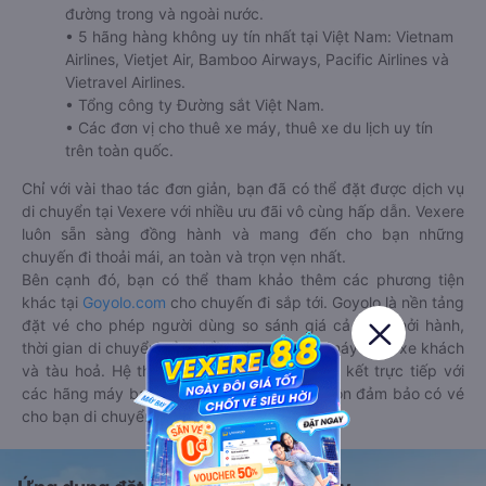
đường trong và ngoài nước.
• 5 hãng hàng không uy tín nhất tại Việt Nam: Vietnam
Airlines, Vietjet Air, Bamboo Airways, Pacific Airlines và
Vietravel Airlines.
• Tổng công ty Đường sắt Việt Nam.
• Các đơn vị cho thuê xe máy, thuê xe du lịch uy tín
trên toàn quốc.
Chỉ với vài thao tác đơn giản, bạn đã có thể đặt được dịch vụ
di chuyển tại Vexere với nhiều ưu đãi vô cùng hấp dẫn. Vexere
luôn sẵn sàng đồng hành và mang đến cho bạn những
chuyến đi thoải mái, an toàn và trọn vẹn nhất.
Bên cạnh đó, bạn có thể tham khảo thêm các phương tiện
khác tại
Goyolo.com
cho chuyến đi sắp tới. Goyolo là nền tảng
đặt vé cho phép người dùng so sánh giá cả, giờ khởi hành,
thời gian di chuyển của nhiều phương tiện máy bay, xe khách
và tàu hoả. Hệ thống của Goyolo được liên kết trực tiếp với
các hãng máy bay, xe khách và tàu hoả, luôn đảm bảo có vé
cho bạn di chuyển.