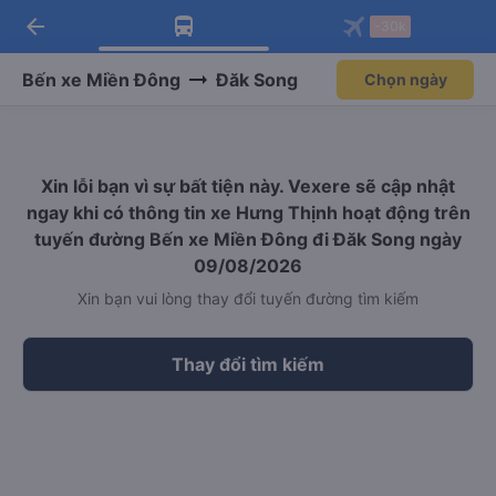
arrow_back
Tải app Vexere ngay!
Tải app Vexere
-30k
Mở app
Mở app
Nhận ưu đãi thành viên độc
-30k/ghế khi đặt vé máy bay qua
quyền
app
Bến xe Miền Đông
Đăk Song
Chọn ngày
Xin lỗi bạn vì sự bất tiện này. Vexere sẽ cập nhật
ngay khi có thông tin xe Hưng Thịnh hoạt động trên
tuyến đường Bến xe Miền Đông đi Đăk Song ngày
09/08/2026
Xin bạn vui lòng thay đổi tuyến đường tìm kiếm
Thay đổi tìm kiếm