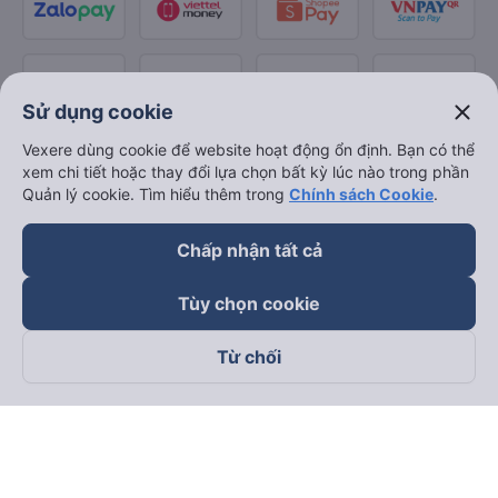
close
Sử dụng cookie
Vexere dùng cookie để website hoạt động ổn định. Bạn có thể
xem chi tiết hoặc thay đổi lựa chọn bất kỳ lúc nào trong phần
Quản lý cookie. Tìm hiểu thêm trong
Chính sách Cookie
.
Chấp nhận tất cả
Tùy chọn cookie
Từ chối
Theo dõi chúng tôi trên
Facebook
Tiktok
Youtube
Công ty TNHH Thương Mại Dịch Vụ Vexere