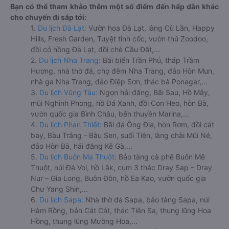
Bạn có thể tham khảo thêm một số điểm đến hấp dẫn khác
cho chuyến đi sắp tới:
1.
Du lịch Đà Lạt:
Vườn hoa Đà Lạt, làng Cù Lần, Happy
Hills, Fresh Garden, Tuyệt tình cốc, vườn thú Zoodoo,
đồi cỏ hồng Đà Lạt, đồi chè Cầu Đất,...
2.
Du lịch Nha Trang:
Bãi biển Trần Phú, tháp Trầm
Hương, nhà thờ đá, chợ đêm Nha Trang, đảo Hòn Mun,
nhà ga Nha Trang, đảo Điệp Sơn, thác bà Ponagar,...
3.
Du lịch Vũng Tàu:
Ngọn hải đăng, Bãi Sau, Hồ Mây,
mũi Nghinh Phong, hồ Đá Xanh, đồi Con Heo, hòn Bà,
vườn quốc gia Bình Châu, bến thuyền Marina,...
4.
Du lịch Phan Thiết:
Bãi đá Ông Địa, hòn Rơm, đồi cát
bay, Bàu Trắng - Bàu Sen, suối Tiên, làng chài Mũi Né,
đảo Hòn Bà, hải đăng Kê Gà,...
5.
Du lịch Buôn Ma Thuột:
Bảo tàng cà phê Buôn Mê
Thuột, núi Đá Voi, hồ Lắk, cụm 3 thác Dray Sap – Dray
Nur – Gia Long, Buôn Đôn, hồ Ea Kao, vườn quốc gia
Chư Yang Shin,...
6.
Du lịch Sapa:
Nhà thờ đá Sapa, bảo tàng Sapa, núi
Hàm Rồng, bản Cát Cát, thác Tiên Sa, thung lũng Hoa
Hồng, thung lũng Mường Hoa,...