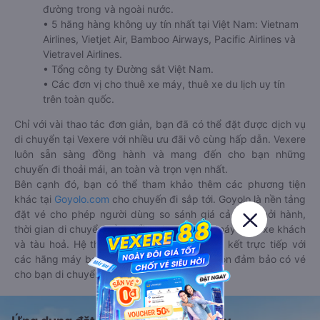
đường trong và ngoài nước.
• 5 hãng hàng không uy tín nhất tại Việt Nam: Vietnam
Airlines, Vietjet Air, Bamboo Airways, Pacific Airlines và
Vietravel Airlines.
• Tổng công ty Đường sắt Việt Nam.
• Các đơn vị cho thuê xe máy, thuê xe du lịch uy tín
trên toàn quốc.
Chỉ với vài thao tác đơn giản, bạn đã có thể đặt được dịch vụ
di chuyển tại Vexere với nhiều ưu đãi vô cùng hấp dẫn. Vexere
luôn sẵn sàng đồng hành và mang đến cho bạn những
chuyến đi thoải mái, an toàn và trọn vẹn nhất.
Bên cạnh đó, bạn có thể tham khảo thêm các phương tiện
khác tại
Goyolo.com
cho chuyến đi sắp tới. Goyolo là nền tảng
đặt vé cho phép người dùng so sánh giá cả, giờ khởi hành,
thời gian di chuyển của nhiều phương tiện máy bay, xe khách
và tàu hoả. Hệ thống của Goyolo được liên kết trực tiếp với
các hãng máy bay, xe khách và tàu hoả, luôn đảm bảo có vé
cho bạn di chuyển.