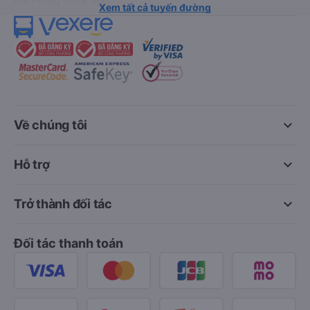
Xem tất cả tuyến đường
keyboard_arrow_down
Về chúng tôi
keyboard_arrow_down
Hỗ trợ
keyboard_arrow_down
Trở thành đối tác
Đối tác thanh toán