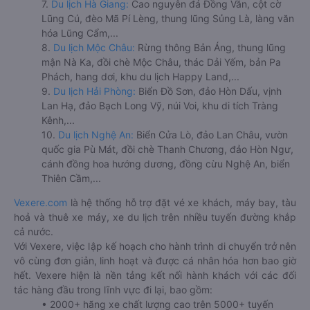
7.
Du lịch Hà Giang:
Cao nguyên đá Đồng Văn, cột cờ
Lũng Cú, đèo Mã Pí Lèng, thung lũng Sủng Là, làng văn
hóa Lũng Cẩm,...
8.
Du lịch Mộc Châu:
Rừng thông Bản Áng, thung lũng
mận Nà Ka, đồi chè Mộc Châu, thác Dải Yếm, bản Pa
Phách, hang dơi, khu du lịch Happy Land,...
9.
Du lịch Hải Phòng:
Biển Đồ Sơn, đảo Hòn Dấu, vịnh
Lan Hạ, đảo Bạch Long Vỹ, núi Voi, khu di tích Tràng
Kênh,...
10.
Du lịch Nghệ An:
Biển Cửa Lò, đảo Lan Châu, vườn
quốc gia Pù Mát, đồi chè Thanh Chương, đảo Hòn Ngư,
cánh đồng hoa hướng dương, đồng cừu Nghệ An, biển
Thiên Cầm,...
Vexere.com
là hệ thống hỗ trợ đặt vé xe khách, máy bay, tàu
hoả và thuê xe máy, xe du lịch trên nhiều tuyến đường khắp
cả nước.
Với Vexere, việc lập kế hoạch cho hành trình di chuyển trở nên
vô cùng đơn giản, linh hoạt và được cá nhân hóa hơn bao giờ
hết. Vexere hiện là nền tảng kết nối hành khách với các đối
tác hàng đầu trong lĩnh vực đi lại, bao gồm:
• 2000+ hãng xe chất lượng cao trên 5000+ tuyến