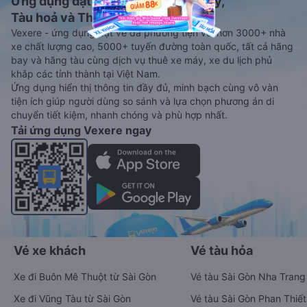
Ứng dụng đặt vé Xe khách, Máy bay,
Tàu hoả và Thuê xe
Vexere - ứng dụng đặt vé đa phương tiện với hơn 3000+ nhà
xe chất lượng cao, 5000+ tuyến đường toàn quốc, tất cả hãng
bay và hãng tàu cùng dịch vụ thuê xe máy, xe du lịch phủ
khắp các tỉnh thành tại Việt Nam.
Ứng dụng hiển thị thông tin đầy đủ, minh bạch cùng vô vàn
tiện ích giúp người dùng so sánh và lựa chọn phương án di
chuyển tiết kiệm, nhanh chóng và phù hợp nhất.
Tải ứng dụng Vexere ngay
Vé xe khách
Vé tàu hỏa
Xe đi Buôn Mê Thuột từ Sài Gòn
Vé tàu Sài Gòn Nha Trang
Xe đi Vũng Tàu từ Sài Gòn
Vé tàu Sài Gòn Phan Thiết