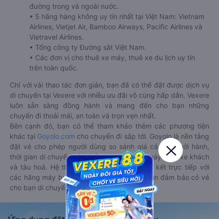
đường trong và ngoài nước.
• 5 hãng hàng không uy tín nhất tại Việt Nam: Vietnam
Airlines, Vietjet Air, Bamboo Airways, Pacific Airlines và
Vietravel Airlines.
• Tổng công ty Đường sắt Việt Nam.
• Các đơn vị cho thuê xe máy, thuê xe du lịch uy tín
trên toàn quốc.
Chỉ với vài thao tác đơn giản, bạn đã có thể đặt được dịch vụ
di chuyển tại Vexere với nhiều ưu đãi vô cùng hấp dẫn. Vexere
luôn sẵn sàng đồng hành và mang đến cho bạn những
chuyến đi thoải mái, an toàn và trọn vẹn nhất.
Bên cạnh đó, bạn có thể tham khảo thêm các phương tiện
khác tại
Goyolo.com
cho chuyến đi sắp tới. Goyolo là nền tảng
đặt vé cho phép người dùng so sánh giá cả, giờ khởi hành,
thời gian di chuyển của nhiều phương tiện máy bay, xe khách
và tàu hoả. Hệ thống của Goyolo được liên kết trực tiếp với
các hãng máy bay, xe khách và tàu hoả, luôn đảm bảo có vé
cho bạn di chuyển.