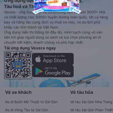
Ứng dụng đặt vé Xe khách, Máy bay,
Tàu hoả và Thuê xe
Vexere - ứng dụng đặt vé đa phương tiện với hơn 3000+ nhà
xe chất lượng cao, 5000+ tuyến đường toàn quốc, tất cả hãng
bay và hãng tàu cùng dịch vụ thuê xe máy, xe du lịch phủ
khắp các tỉnh thành tại Việt Nam.
Ứng dụng hiển thị thông tin đầy đủ, minh bạch cùng vô vàn
tiện ích giúp người dùng so sánh và lựa chọn phương án di
chuyển tiết kiệm, nhanh chóng và phù hợp nhất.
Tải ứng dụng Vexere ngay
Vé xe khách
Vé tàu hỏa
Xe đi Buôn Mê Thuột từ Sài Gòn
Vé tàu Sài Gòn Nha Trang
Xe đi Vũng Tàu từ Sài Gòn
Vé tàu Sài Gòn Phan Thiết