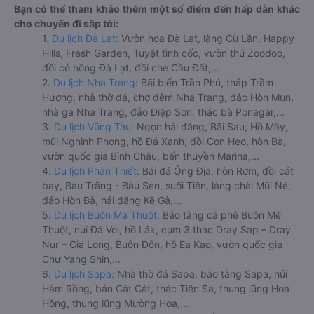
Bạn có thể tham khảo thêm một số điểm đến hấp dẫn khác
cho chuyến đi sắp tới:
1.
Du lịch Đà Lạt:
Vườn hoa Đà Lạt, làng Cù Lần, Happy
Hills, Fresh Garden, Tuyệt tình cốc, vườn thú Zoodoo,
đồi cỏ hồng Đà Lạt, đồi chè Cầu Đất,...
2.
Du lịch Nha Trang:
Bãi biển Trần Phú, tháp Trầm
Hương, nhà thờ đá, chợ đêm Nha Trang, đảo Hòn Mun,
nhà ga Nha Trang, đảo Điệp Sơn, thác bà Ponagar,...
3.
Du lịch Vũng Tàu:
Ngọn hải đăng, Bãi Sau, Hồ Mây,
mũi Nghinh Phong, hồ Đá Xanh, đồi Con Heo, hòn Bà,
vườn quốc gia Bình Châu, bến thuyền Marina,...
4.
Du lịch Phan Thiết:
Bãi đá Ông Địa, hòn Rơm, đồi cát
bay, Bàu Trắng - Bàu Sen, suối Tiên, làng chài Mũi Né,
đảo Hòn Bà, hải đăng Kê Gà,...
5.
Du lịch Buôn Ma Thuột:
Bảo tàng cà phê Buôn Mê
Thuột, núi Đá Voi, hồ Lắk, cụm 3 thác Dray Sap – Dray
Nur – Gia Long, Buôn Đôn, hồ Ea Kao, vườn quốc gia
Chư Yang Shin,...
6.
Du lịch Sapa:
Nhà thờ đá Sapa, bảo tàng Sapa, núi
Hàm Rồng, bản Cát Cát, thác Tiên Sa, thung lũng Hoa
Hồng, thung lũng Mường Hoa,...