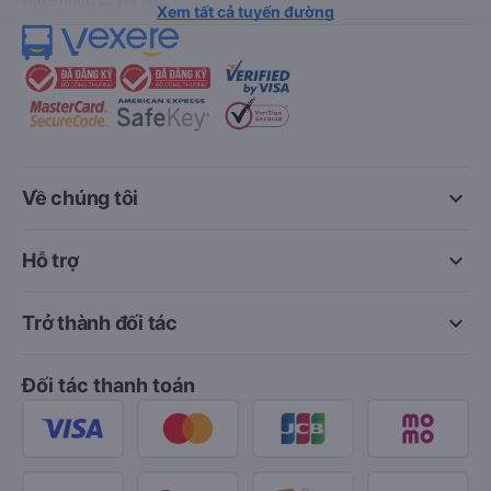
Xem tất cả tuyến đường
keyboard_arrow_down
Về chúng tôi
keyboard_arrow_down
Hỗ trợ
keyboard_arrow_down
Trở thành đối tác
Đối tác thanh toán