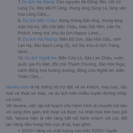
7.
Du lịch Hà Giang:
Cao nguyên đá Đồng Văn, cột cờ
Lũng Cú, đèo Mã Pí Lèng, thung lũng Sủng Là, làng văn
hóa Lũng Cẩm,...
8.
Du lịch Mộc Châu:
Rừng thông Bản Áng, thung lũng
mận Nà Ka, đồi chè Mộc Châu, thác Dải Yếm, bản Pa
Phách, hang dơi, khu du lịch Happy Land,...
9.
Du lịch Hải Phòng:
Biển Đồ Sơn, đảo Hòn Dấu, vịnh
Lan Hạ, đảo Bạch Long Vỹ, núi Voi, khu di tích Tràng
Kênh,...
10.
Du lịch Nghệ An:
Biển Cửa Lò, đảo Lan Châu, vườn
quốc gia Pù Mát, đồi chè Thanh Chương, đảo Hòn Ngư,
cánh đồng hoa hướng dương, đồng cừu Nghệ An, biển
Thiên Cầm,...
Vexere.com
là hệ thống hỗ trợ đặt vé xe khách, máy bay, tàu
hoả và thuê xe máy, xe du lịch trên nhiều tuyến đường khắp
cả nước.
Với Vexere, việc lập kế hoạch cho hành trình di chuyển trở nên
vô cùng đơn giản, linh hoạt và được cá nhân hóa hơn bao giờ
hết. Vexere hiện là nền tảng kết nối hành khách với các đối
tác hàng đầu trong lĩnh vực đi lại, bao gồm:
• 2000+ hãng xe chất lượng cao trên 5000+ tuyến