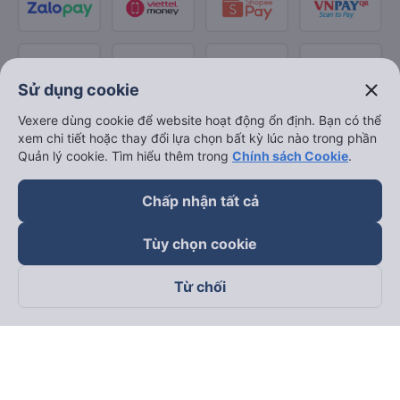
close
Sử dụng cookie
Vexere dùng cookie để website hoạt động ổn định. Bạn có thể
xem chi tiết hoặc thay đổi lựa chọn bất kỳ lúc nào trong phần
Quản lý cookie. Tìm hiểu thêm trong
Chính sách Cookie
.
Chấp nhận tất cả
Tùy chọn cookie
Từ chối
Theo dõi chúng tôi trên
Facebook
Tiktok
Youtube
Công ty TNHH Thương Mại Dịch Vụ Vexere