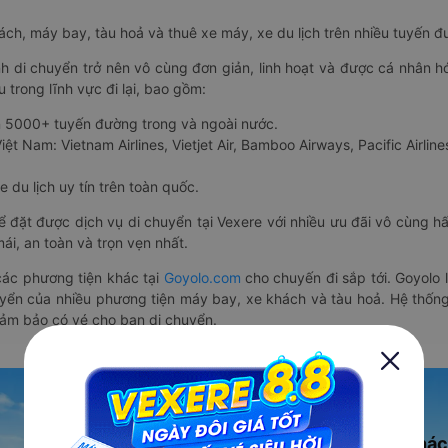
hách, máy bay, tàu hoả và thuê xe máy, xe du lịch trên nhiều tuyến 
nh di chuyển trở nên vô cùng đơn giản, linh hoạt và được cá nhân h
 trong lĩnh vực đi lại, bao gồm:
n 5000+ tuyến đường trong và ngoài nước.
ệt Nam: Vietnam Airlines, Vietjet Air, Bamboo Airways, Pacific Airlines
 du lịch uy tín trên toàn quốc.
thể đặt được dịch vụ di chuyển tại Vexere với nhiều ưu đãi vô cùng 
i, an toàn và trọn vẹn nhất.
ác phương tiện khác tại
Goyolo.com
cho chuyến đi sắp tới. Goyolo
huyển của nhiều phương tiện máy bay, xe khách và tàu hoả. Hệ thống
đảm bảo có vé cho bạn di chuyển.
Ứng dụng đặt vé Xe khác