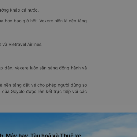
đường khắp cả nước.
óa hơn bao giờ hết. Vexere hiện là nền tảng
 và Vietravel Airlines.
hấp dẫn. Vexere luôn sẵn sàng đồng hành và
 là nền tảng đặt vé cho phép người dùng so
 của Goyolo được liên kết trực tiếp với các
h, Máy bay, Tàu hoả và Thuê xe