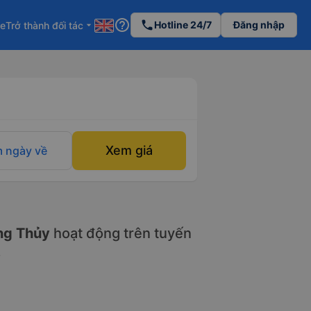
help_outline
phone
Hotline 24/7
Đăng nhập
re
Trở thành đối tác
arrow_drop_down
Xem giá
 ngày về
g Thủy
hoạt động trên tuyến
6