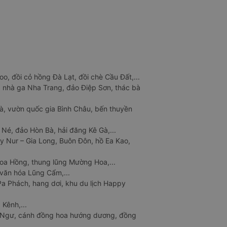
o, đồi cỏ hồng Đà Lạt, đồi chè Cầu Đất,...
 nhà ga Nha Trang, đảo Điệp Sơn, thác bà
à, vườn quốc gia Bình Châu, bến thuyền
 Né, đảo Hòn Bà, hải đăng Kê Gà,...
y Nur – Gia Long, Buôn Đôn, hồ Ea Kao,
Hoa Hồng, thung lũng Mường Hoa,...
văn hóa Lũng Cẩm,...
a Phách, hang dơi, khu du lịch Happy
 Kênh,...
n Ngư, cánh đồng hoa hướng dương, đồng