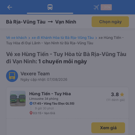
arrow_back
Tải app Vexere ngay!
Tải app Vexere
-30k
Mở app
Mở app
Nhận ưu đãi thành viên độc
-30k/ghế khi đặt vé máy bay qua
quyền
app
Bà Rịa-Vũng Tàu
Vạn Ninh
Chọn ngày
Vé xe khách
xe đi Khánh Hòa từ Bà Rịa-Vũng Tàu
xe Hùng Tiến -
Tuy Hòa đi Đại Lãnh - Vạn Ninh từ Bà Rịa-Vũng Tàu
Vé xe Hùng Tiến - Tuy Hòa từ Bà Rịa-Vũng Tàu
đi Vạn Ninh
: 1 chuyến mỗi ngày
Vexere Team
Ngày cập nhật: 07/08/2026
Hùng Tiến - Tuy Hòa
3.8
Limousine 34 phòng
(11 đánh giá)
17:45 • Vũng Tàu (Dọc QL55)
9 giờ 30 phút
03:15 • Vạn Giã
Xem giá