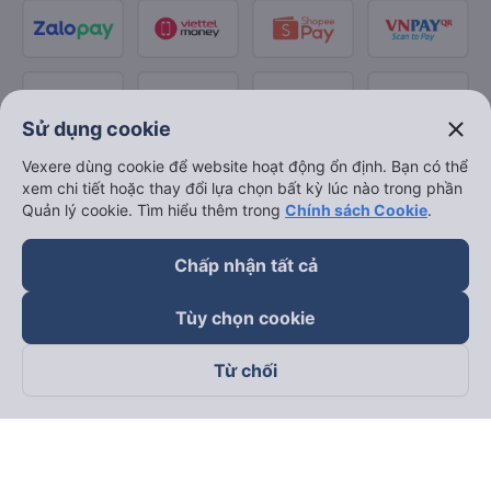
close
Sử dụng cookie
Vexere dùng cookie để website hoạt động ổn định. Bạn có thể
xem chi tiết hoặc thay đổi lựa chọn bất kỳ lúc nào trong phần
Quản lý cookie. Tìm hiểu thêm trong
Chính sách Cookie
.
Chấp nhận tất cả
Tùy chọn cookie
Từ chối
Theo dõi chúng tôi trên
Facebook
Tiktok
Youtube