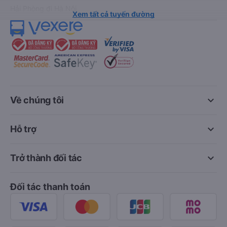
Hải Phòng đi Hà Nội
Xem tất cả tuyến đường
keyboard_arrow_down
Về chúng tôi
keyboard_arrow_down
Hỗ trợ
keyboard_arrow_down
Trở thành đối tác
Đối tác thanh toán