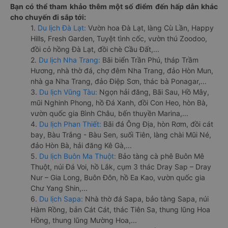
Bạn có thể tham khảo thêm một số điểm đến hấp dẫn khác
cho chuyến đi sắp tới:
1.
Du lịch Đà Lạt:
Vườn hoa Đà Lạt, làng Cù Lần, Happy
Hills, Fresh Garden, Tuyệt tình cốc, vườn thú Zoodoo,
đồi cỏ hồng Đà Lạt, đồi chè Cầu Đất,...
2.
Du lịch Nha Trang:
Bãi biển Trần Phú, tháp Trầm
Hương, nhà thờ đá, chợ đêm Nha Trang, đảo Hòn Mun,
nhà ga Nha Trang, đảo Điệp Sơn, thác bà Ponagar,...
3.
Du lịch Vũng Tàu:
Ngọn hải đăng, Bãi Sau, Hồ Mây,
mũi Nghinh Phong, hồ Đá Xanh, đồi Con Heo, hòn Bà,
vườn quốc gia Bình Châu, bến thuyền Marina,...
4.
Du lịch Phan Thiết:
Bãi đá Ông Địa, hòn Rơm, đồi cát
bay, Bàu Trắng - Bàu Sen, suối Tiên, làng chài Mũi Né,
đảo Hòn Bà, hải đăng Kê Gà,...
5.
Du lịch Buôn Ma Thuột:
Bảo tàng cà phê Buôn Mê
Thuột, núi Đá Voi, hồ Lắk, cụm 3 thác Dray Sap – Dray
Nur – Gia Long, Buôn Đôn, hồ Ea Kao, vườn quốc gia
Chư Yang Shin,...
6.
Du lịch Sapa:
Nhà thờ đá Sapa, bảo tàng Sapa, núi
Hàm Rồng, bản Cát Cát, thác Tiên Sa, thung lũng Hoa
Hồng, thung lũng Mường Hoa,...