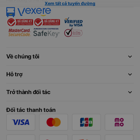
Xem tất cả tuyến đường
keyboard_arrow_down
Về chúng tôi
keyboard_arrow_down
Hỗ trợ
keyboard_arrow_down
Trở thành đối tác
Đối tác thanh toán