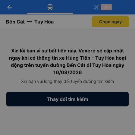
arrow_back
Tải app Vexere ngay!
Tải app Vexere
-30k
Mở app
Mở app
Nhận ưu đãi thành viên độc
-30k/ghế khi đặt vé máy bay qua
quyền
app
Bến Cát
Tuy Hòa
Chọn ngày
Xin lỗi bạn vì sự bất tiện này. Vexere sẽ cập nhật
ngay khi có thông tin xe Hùng Tiến - Tuy Hòa hoạt
động trên tuyến đường Bến Cát đi Tuy Hòa ngày
10/08/2026
Xin bạn vui lòng thay đổi tuyến đường tìm kiếm
Thay đổi tìm kiếm