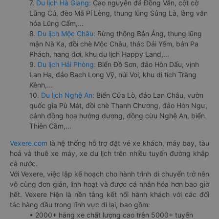
7.
Du lịch Hà Giang:
Cao nguyên đá Đồng Văn, cột cờ
Lũng Cú, đèo Mã Pí Lèng, thung lũng Sủng Là, làng văn
hóa Lũng Cẩm,...
8.
Du lịch Mộc Châu:
Rừng thông Bản Áng, thung lũng
mận Nà Ka, đồi chè Mộc Châu, thác Dải Yếm, bản Pa
Phách, hang dơi, khu du lịch Happy Land,...
9.
Du lịch Hải Phòng:
Biển Đồ Sơn, đảo Hòn Dấu, vịnh
Lan Hạ, đảo Bạch Long Vỹ, núi Voi, khu di tích Tràng
Kênh,...
10.
Du lịch Nghệ An:
Biển Cửa Lò, đảo Lan Châu, vườn
quốc gia Pù Mát, đồi chè Thanh Chương, đảo Hòn Ngư,
cánh đồng hoa hướng dương, đồng cừu Nghệ An, biển
Thiên Cầm,...
Vexere.com
là hệ thống hỗ trợ đặt vé xe khách, máy bay, tàu
hoả và thuê xe máy, xe du lịch trên nhiều tuyến đường khắp
cả nước.
Với Vexere, việc lập kế hoạch cho hành trình di chuyển trở nên
vô cùng đơn giản, linh hoạt và được cá nhân hóa hơn bao giờ
hết. Vexere hiện là nền tảng kết nối hành khách với các đối
tác hàng đầu trong lĩnh vực đi lại, bao gồm:
• 2000+ hãng xe chất lượng cao trên 5000+ tuyến