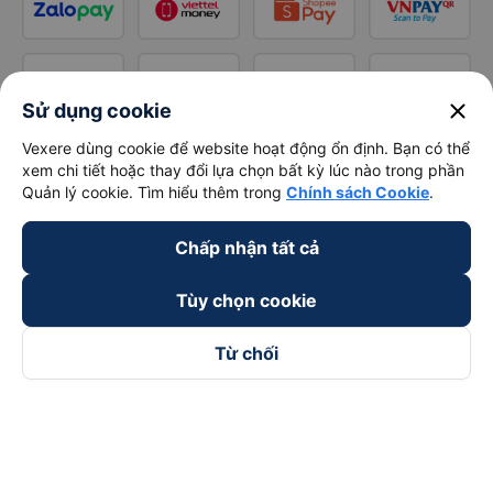
close
Sử dụng cookie
Vexere dùng cookie để website hoạt động ổn định. Bạn có thể
xem chi tiết hoặc thay đổi lựa chọn bất kỳ lúc nào trong phần
Quản lý cookie. Tìm hiểu thêm trong
Chính sách Cookie
.
Chấp nhận tất cả
Tùy chọn cookie
Từ chối
Theo dõi chúng tôi trên
Facebook
Tiktok
Youtube
Công ty TNHH Thương Mại Dịch Vụ Vexere