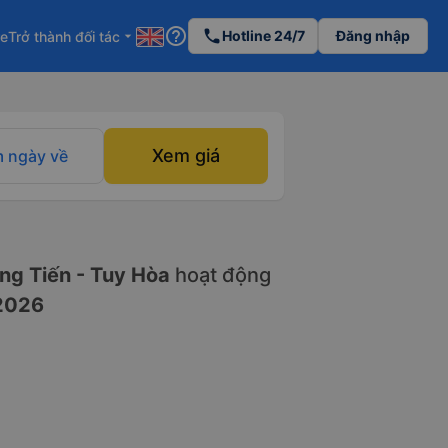
help_outline
phone
Hotline 24/7
Đăng nhập
re
Trở thành đối tác
arrow_drop_down
Xem giá
 ngày về
g Tiến - Tuy Hòa
hoạt động
2026