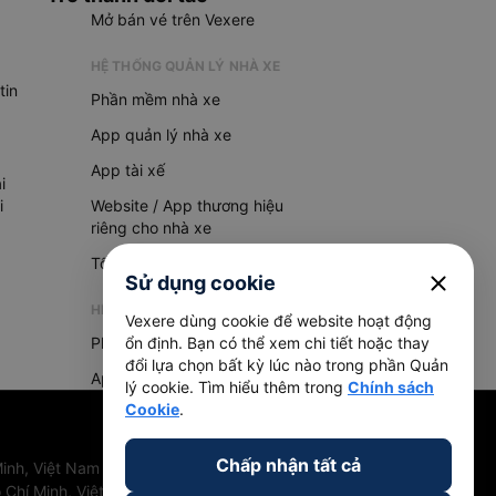
Mở bán vé trên Vexere
HỆ THỐNG QUẢN LÝ NHÀ XE
tin
Phần mềm nhà xe
App quản lý nhà xe
App tài xế
i
i
Website / App thương hiệu
riêng cho nhà xe
Tổng đài AI
close
Sử dụng cookie
HỆ THỐNG QUẢN LÝ HÀNG HOÁ
Vexere dùng cookie để website hoạt động
Phần mềm quản lý hàng hoá
ổn định. Bạn có thể xem chi tiết hoặc thay
đổi lựa chọn bất kỳ lúc nào trong phần Quản
App quản lý hàng hoá
lý cookie. Tìm hiểu thêm trong
Chính sách
Cookie
.
Chấp nhận tất cả
inh, Việt Nam
 Chí Minh, Việt Nam