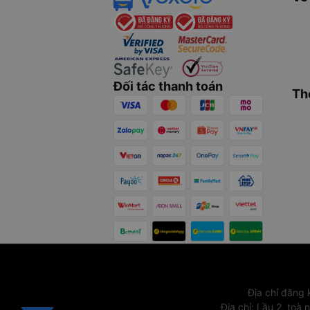
Đối tác thanh toán
Th
Địa chỉ đăng
Địa chỉ
:
Lầu 2, toà 