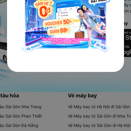
Ứng dụng hiển thị thông tin đầy 
người dùng so sánh và lựa chọn 
chóng và phù hợp nhất.
Tải ứng dụng Vexere ngay
 tàu hỏa
Vé máy bay
tàu Sài Gòn Nha Trang
Vé Máy bay từ Hà Nội đi Sài Gòn
tàu Sài Gòn Phan Thiết
Vé Máy bay từ Sài Gòn đi Nha T
tàu Sài Gòn Đà Nẵng
Vé Máy bay từ Sài Gòn đi Hà Nội