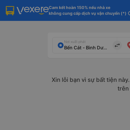
Cam kết hoàn 150% nếu nhà xe

không cung cấp dịch vụ vận chuyển (*)
in
Nơi xuất phát
import_export
Xin lỗi bạn vì sự bất tiện nà
trên