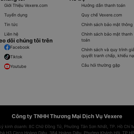
Giới Thiệu Vexere.com
Hướng dẫn thanh toán
Tuyển dụng
Quy chế Vexere.com
Tin tức
Chính sách bảo mật thông 
Liên hệ
Chính sách bảo mật thanh
eo dõi chúng tôi trên
toán
Facebook
Chính sách và quy trình giả
quyết tranh chấp, khiếu nạ
Tiktok
Câu hỏi thường gặp
Youtube
Công ty TNHH Thương Mại Dịch Vụ Vexere
 ký kinh doanh: 8C Chữ Đồng Tử, Phường Tân Sơn Nhất, TP. Hồ Chí M
nhà H3 Circo Hoàng Diệu, 384 Hoàng Diệu, Phường Khánh Hội, TP Hồ