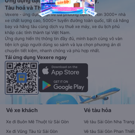
Ứng dụng đặt vé Xe khách, Máy bay,
Tàu hoả và Thuê xe
Vexere - ứng dụng đặt vé đa phương tiện với hơn 3000+ nhà
xe chất lượng cao, 5000+ tuyến đường toàn quốc, tất cả hãng
bay và hãng tàu cùng dịch vụ thuê xe máy, xe du lịch phủ
khắp các tỉnh thành tại Việt Nam.
Ứng dụng hiển thị thông tin đầy đủ, minh bạch cùng vô vàn
tiện ích giúp người dùng so sánh và lựa chọn phương án di
chuyển tiết kiệm, nhanh chóng và phù hợp nhất.
Tải ứng dụng Vexere ngay
Vé xe khách
Vé tàu hỏa
Xe đi Buôn Mê Thuột từ Sài Gòn
Vé tàu Sài Gòn Nha Trang
Xe đi Vũng Tàu từ Sài Gòn
Vé tàu Sài Gòn Phan Thiết