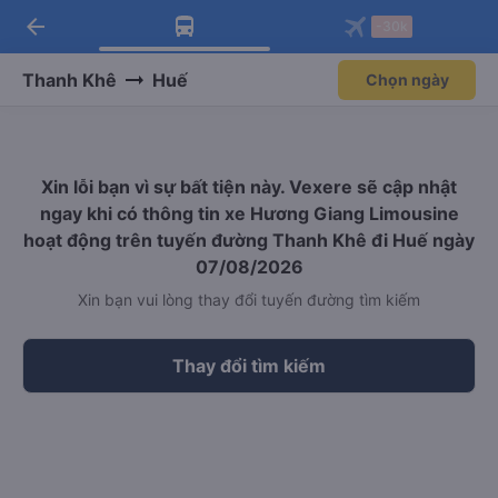
arrow_back
Tải app Vexere ngay!
Tải app Vexere
-30k
Mở app
Mở app
Nhận ưu đãi thành viên độc
-30k/ghế khi đặt vé máy bay qua
quyền
app
Thanh Khê
Huế
Chọn ngày
Xin lỗi bạn vì sự bất tiện này. Vexere sẽ cập nhật
ngay khi có thông tin xe Hương Giang Limousine
hoạt động trên tuyến đường Thanh Khê đi Huế ngày
07/08/2026
Xin bạn vui lòng thay đổi tuyến đường tìm kiếm
Thay đổi tìm kiếm