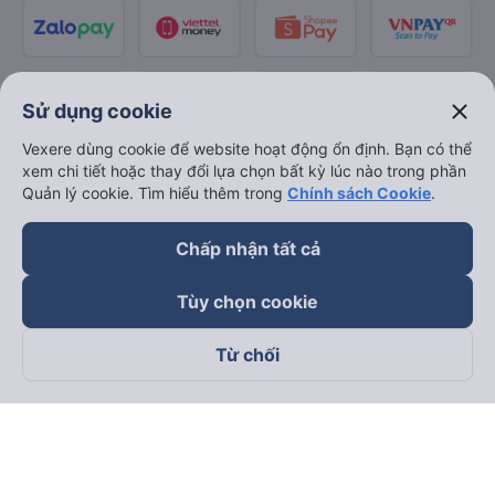
close
Sử dụng cookie
Vexere dùng cookie để website hoạt động ổn định. Bạn có thể
xem chi tiết hoặc thay đổi lựa chọn bất kỳ lúc nào trong phần
Quản lý cookie. Tìm hiểu thêm trong
Chính sách Cookie
.
Chấp nhận tất cả
Tùy chọn cookie
Từ chối
Theo dõi chúng tôi trên
Facebook
Tiktok
Youtube