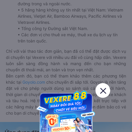
đường trong và ngoài nước.
• 5 hãng hàng không uy tín nhất tại Việt Nam: Vietnam
Airlines, Vietjet Air, Bamboo Airways, Pacific Airlines và
Vietravel Airlines.
• Tổng công ty Đường sắt Việt Nam.
• Các đơn vị cho thuê xe máy, thuê xe du lịch uy tín
trên toàn quốc.
Chỉ với vài thao tác đơn giản, bạn đã có thể đặt được dịch vụ
di chuyển tại Vexere với nhiều ưu đãi vô cùng hấp dẫn. Vexere
luôn sẵn sàng đồng hành và mang đến cho bạn những
chuyến đi thoải mái, an toàn và trọn vẹn nhất.
Bên cạnh đó, bạn có thể tham khảo thêm các phương tiện
khác tại
Goyolo.com
cho chuyến đi sắp tới. Goyolo là nền tảng
đặt vé cho phép người dùng so sánh giá cả, giờ khởi hành,
thời gian di chuyển của nhiều phương tiện máy bay, xe khách
và tàu hoả. Hệ thống của Goyolo được liên kết trực tiếp với
các hãng máy bay, xe khách và tàu hoả, luôn đảm bảo có vé
cho bạn di chuyển.