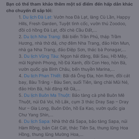
Bạn có thể tham khảo thêm một số điểm đến hấp dẫn khác
cho chuyến đi sắp tới:
1.
Du lịch Đà Lạt:
Vườn hoa Đà Lạt, làng Cù Lần, Happy
Hills, Fresh Garden, Tuyệt tình cốc, vườn thú Zoodoo,
đồi cỏ hồng Đà Lạt, đồi chè Cầu Đất,...
2.
Du lịch Nha Trang:
Bãi biển Trần Phú, tháp Trầm
Hương, nhà thờ đá, chợ đêm Nha Trang, đảo Hòn Mun,
nhà ga Nha Trang, đảo Điệp Sơn, thác bà Ponagar,...
3.
Du lịch Vũng Tàu:
Ngọn hải đăng, Bãi Sau, Hồ Mây,
mũi Nghinh Phong, hồ Đá Xanh, đồi Con Heo, hòn Bà,
vườn quốc gia Bình Châu, bến thuyền Marina,...
4.
Du lịch Phan Thiết:
Bãi đá Ông Địa, hòn Rơm, đồi cát
bay, Bàu Trắng - Bàu Sen, suối Tiên, làng chài Mũi Né,
đảo Hòn Bà, hải đăng Kê Gà,...
5.
Du lịch Buôn Ma Thuột:
Bảo tàng cà phê Buôn Mê
Thuột, núi Đá Voi, hồ Lắk, cụm 3 thác Dray Sap – Dray
Nur – Gia Long, Buôn Đôn, hồ Ea Kao, vườn quốc gia
Chư Yang Shin,...
6.
Du lịch Sapa:
Nhà thờ đá Sapa, bảo tàng Sapa, núi
Hàm Rồng, bản Cát Cát, thác Tiên Sa, thung lũng Hoa
Hồng, thung lũng Mường Hoa,...