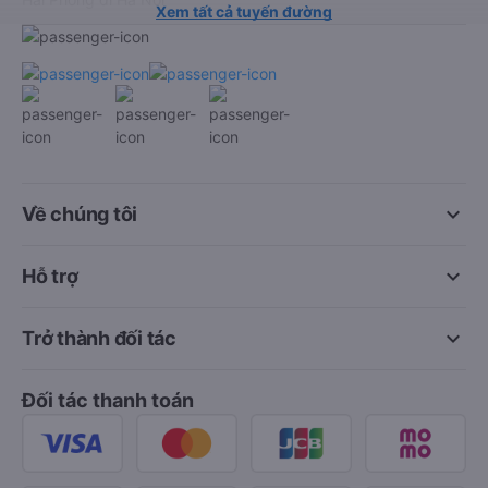
Xem tất cả tuyến đường
keyboard_arrow_down
Về chúng tôi
keyboard_arrow_down
Hỗ trợ
keyboard_arrow_down
Trở thành đối tác
Đối tác thanh toán