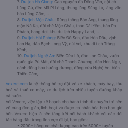
7.
Du lịch Hà Giang:
Cao nguyên đá Đồng Văn, cột cờ
Lũng Cú, đèo Mã Pí Lèng, thung lũng Sủng Là, làng văn
hóa Lũng Cẩm,...
8.
Du lịch Mộc Châu:
Rừng thông Bản Áng, thung lũng
mận Nà Ka, đồi chè Mộc Châu, thác Dải Yếm, bản Pa
Phách, hang dơi, khu du lịch Happy Land,...
9.
Du lịch Hải Phòng:
Biển Đồ Sơn, đảo Hòn Dấu, vịnh
Lan Hạ, đảo Bạch Long Vỹ, núi Voi, khu di tích Tràng
Kênh,...
10.
Du lịch Nghệ An:
Biển Cửa Lò, đảo Lan Châu, vườn
quốc gia Pù Mát, đồi chè Thanh Chương, đảo Hòn Ngư,
cánh đồng hoa hướng dương, đồng cừu Nghệ An, biển
Thiên Cầm,...
Vexere.com
là hệ thống hỗ trợ đặt vé xe khách, máy bay, tàu
hoả và thuê xe máy, xe du lịch trên nhiều tuyến đường khắp
cả nước.
Với Vexere, việc lập kế hoạch cho hành trình di chuyển trở nên
vô cùng đơn giản, linh hoạt và được cá nhân hóa hơn bao giờ
hết. Vexere hiện là nền tảng kết nối hành khách với các đối
tác hàng đầu trong lĩnh vực đi lại, bao gồm:
• 2000+ hãng xe chất lượng cao trên 5000+ tuyến