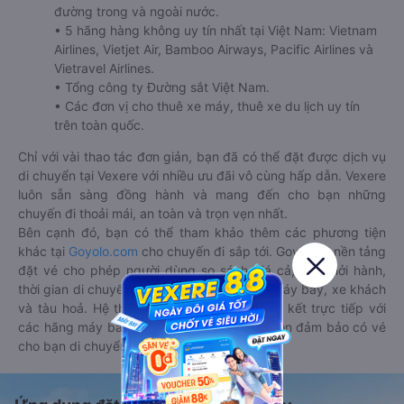
đường trong và ngoài nước.
• 5 hãng hàng không uy tín nhất tại Việt Nam: Vietnam
Airlines, Vietjet Air, Bamboo Airways, Pacific Airlines và
Vietravel Airlines.
• Tổng công ty Đường sắt Việt Nam.
• Các đơn vị cho thuê xe máy, thuê xe du lịch uy tín
trên toàn quốc.
Chỉ với vài thao tác đơn giản, bạn đã có thể đặt được dịch vụ
di chuyển tại Vexere với nhiều ưu đãi vô cùng hấp dẫn. Vexere
luôn sẵn sàng đồng hành và mang đến cho bạn những
chuyến đi thoải mái, an toàn và trọn vẹn nhất.
Bên cạnh đó, bạn có thể tham khảo thêm các phương tiện
khác tại
Goyolo.com
cho chuyến đi sắp tới. Goyolo là nền tảng
đặt vé cho phép người dùng so sánh giá cả, giờ khởi hành,
thời gian di chuyển của nhiều phương tiện máy bay, xe khách
và tàu hoả. Hệ thống của Goyolo được liên kết trực tiếp với
các hãng máy bay, xe khách và tàu hoả, luôn đảm bảo có vé
cho bạn di chuyển.