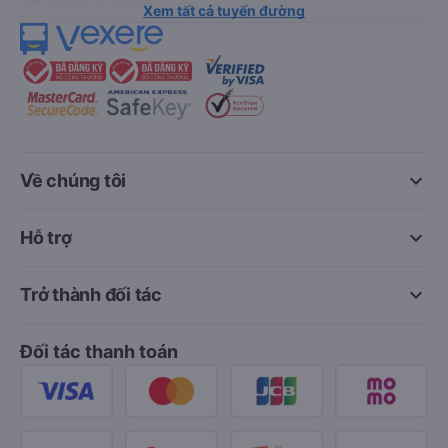
Xem tất cả tuyến đường
keyboard_arrow_down
Về chúng tôi
keyboard_arrow_down
Hỗ trợ
keyboard_arrow_down
Trở thành đối tác
Đối tác thanh toán