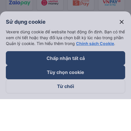
close
Sử dụng cookie
Vexere dùng cookie để website hoạt động ổn định. Bạn có thể
xem chi tiết hoặc thay đổi lựa chọn bất kỳ lúc nào trong phần
Quản lý cookie. Tìm hiểu thêm trong
Chính sách Cookie
.
Chấp nhận tất cả
Tùy chọn cookie
Từ chối
Theo dõi chúng tôi trên
Facebook
Tiktok
Youtube
Công ty TNHH Thương Mại Dịch Vụ Vexere