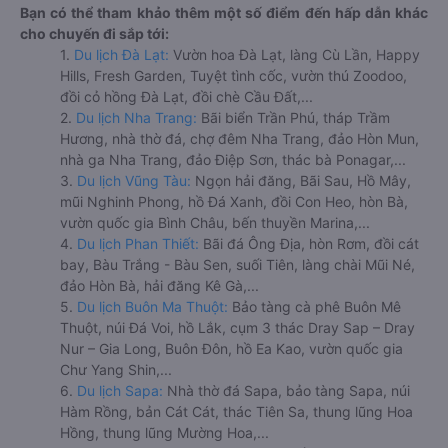
Bạn có thể tham khảo thêm một số điểm đến hấp dẫn khác
cho chuyến đi sắp tới:
1.
Du lịch Đà Lạt:
Vườn hoa Đà Lạt, làng Cù Lần, Happy
Hills, Fresh Garden, Tuyệt tình cốc, vườn thú Zoodoo,
đồi cỏ hồng Đà Lạt, đồi chè Cầu Đất,...
2.
Du lịch Nha Trang:
Bãi biển Trần Phú, tháp Trầm
Hương, nhà thờ đá, chợ đêm Nha Trang, đảo Hòn Mun,
nhà ga Nha Trang, đảo Điệp Sơn, thác bà Ponagar,...
3.
Du lịch Vũng Tàu:
Ngọn hải đăng, Bãi Sau, Hồ Mây,
mũi Nghinh Phong, hồ Đá Xanh, đồi Con Heo, hòn Bà,
vườn quốc gia Bình Châu, bến thuyền Marina,...
4.
Du lịch Phan Thiết:
Bãi đá Ông Địa, hòn Rơm, đồi cát
bay, Bàu Trắng - Bàu Sen, suối Tiên, làng chài Mũi Né,
đảo Hòn Bà, hải đăng Kê Gà,...
5.
Du lịch Buôn Ma Thuột:
Bảo tàng cà phê Buôn Mê
Thuột, núi Đá Voi, hồ Lắk, cụm 3 thác Dray Sap – Dray
Nur – Gia Long, Buôn Đôn, hồ Ea Kao, vườn quốc gia
Chư Yang Shin,...
6.
Du lịch Sapa:
Nhà thờ đá Sapa, bảo tàng Sapa, núi
Hàm Rồng, bản Cát Cát, thác Tiên Sa, thung lũng Hoa
Hồng, thung lũng Mường Hoa,...