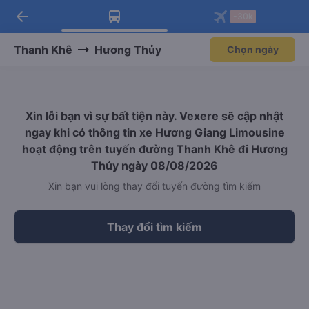
arrow_back
Tải app Vexere ngay!
Tải app Vexere
-30k
Mở app
Mở app
Nhận ưu đãi thành viên độc
-30k/ghế khi đặt vé máy bay qua
quyền
app
Thanh Khê
Hương Thủy
Chọn ngày
Xin lỗi bạn vì sự bất tiện này. Vexere sẽ cập nhật
ngay khi có thông tin xe Hương Giang Limousine
hoạt động trên tuyến đường Thanh Khê đi Hương
Thủy ngày 08/08/2026
Xin bạn vui lòng thay đổi tuyến đường tìm kiếm
Thay đổi tìm kiếm