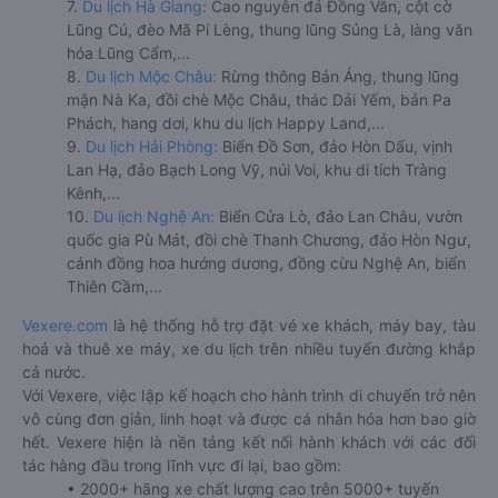
7.
Du lịch Hà Giang:
Cao nguyên đá Đồng Văn, cột cờ
Lũng Cú, đèo Mã Pí Lèng, thung lũng Sủng Là, làng văn
hóa Lũng Cẩm,...
8.
Du lịch Mộc Châu:
Rừng thông Bản Áng, thung lũng
mận Nà Ka, đồi chè Mộc Châu, thác Dải Yếm, bản Pa
Phách, hang dơi, khu du lịch Happy Land,...
9.
Du lịch Hải Phòng:
Biển Đồ Sơn, đảo Hòn Dấu, vịnh
Lan Hạ, đảo Bạch Long Vỹ, núi Voi, khu di tích Tràng
Kênh,...
10.
Du lịch Nghệ An:
Biển Cửa Lò, đảo Lan Châu, vườn
quốc gia Pù Mát, đồi chè Thanh Chương, đảo Hòn Ngư,
cánh đồng hoa hướng dương, đồng cừu Nghệ An, biển
Thiên Cầm,...
Vexere.com
là hệ thống hỗ trợ đặt vé xe khách, máy bay, tàu
hoả và thuê xe máy, xe du lịch trên nhiều tuyến đường khắp
cả nước.
Với Vexere, việc lập kế hoạch cho hành trình di chuyển trở nên
vô cùng đơn giản, linh hoạt và được cá nhân hóa hơn bao giờ
hết. Vexere hiện là nền tảng kết nối hành khách với các đối
tác hàng đầu trong lĩnh vực đi lại, bao gồm:
• 2000+ hãng xe chất lượng cao trên 5000+ tuyến