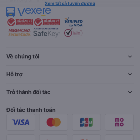
Xem tất cả tuyến đường
keyboard_arrow_down
Về chúng tôi
keyboard_arrow_down
Hỗ trợ
keyboard_arrow_down
Trở thành đối tác
Đối tác thanh toán