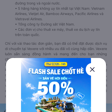
đường trong và ngoài nước.
• 5 hãng hàng không uy tín nhất tại Việt Nam: Vietnam
Airlines, Vietjet Air, Bamboo Airways, Pacific Airlines và
Vietravel Airlines.
• Tổng công ty Đường sắt Việt Nam.
• Các đơn vị cho thuê xe máy, thuê xe du lịch uy tín
trên toàn quốc.
Chỉ với vài thao tác đơn giản, bạn đã có thể đặt được dịch vụ
di chuyển tại Vexere với nhiều ưu đãi vô cùng hấp dẫn. Vexere
luôn sẵn sàng đồng hành và mang đến cho bạn những
chuyến đi thoải mái, an toàn và trọn vẹn nhất.
Bên cạnh đó, bạn có thể tham khảo thêm các phương tiện
khác tại
Goyolo.com
cho chuyến đi sắp tới. Goyolo là nền tảng
đặt vé cho phép người dùng so sánh giá cả, giờ khởi hành,
thời gian di chuyển của nhiều phương tiện máy bay, xe khách
và tàu hoả. Hệ thống của Goyolo được liên kết trực tiếp với
các hãng máy bay, xe khách và tàu hoả, luôn đảm bảo có vé
cho bạn di chuyển.