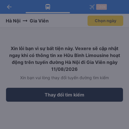
arrow_back
Tải app Vexere ngay!
Tải app Vexere
-30k
Mở app
Mở app
Nhận ưu đãi thành viên độc
-30k/ghế khi đặt vé máy bay qua
quyền
app
Hà Nội
Gia Viễn
Chọn ngày
Xin lỗi bạn vì sự bất tiện này. Vexere sẽ cập nhật
ngay khi có thông tin xe Hữu Bình Limousine hoạt
động trên tuyến đường Hà Nội đi Gia Viễn ngày
11/08/2026
Xin bạn vui lòng thay đổi tuyến đường tìm kiếm
Thay đổi tìm kiếm