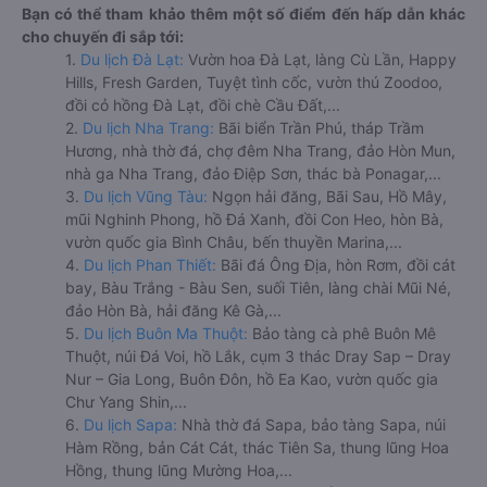
Bạn có thể tham khảo thêm một số điểm đến hấp dẫn khác
cho chuyến đi sắp tới:
1.
Du lịch Đà Lạt:
Vườn hoa Đà Lạt, làng Cù Lần, Happy
Hills, Fresh Garden, Tuyệt tình cốc, vườn thú Zoodoo,
đồi cỏ hồng Đà Lạt, đồi chè Cầu Đất,...
2.
Du lịch Nha Trang:
Bãi biển Trần Phú, tháp Trầm
Hương, nhà thờ đá, chợ đêm Nha Trang, đảo Hòn Mun,
nhà ga Nha Trang, đảo Điệp Sơn, thác bà Ponagar,...
3.
Du lịch Vũng Tàu:
Ngọn hải đăng, Bãi Sau, Hồ Mây,
mũi Nghinh Phong, hồ Đá Xanh, đồi Con Heo, hòn Bà,
vườn quốc gia Bình Châu, bến thuyền Marina,...
4.
Du lịch Phan Thiết:
Bãi đá Ông Địa, hòn Rơm, đồi cát
bay, Bàu Trắng - Bàu Sen, suối Tiên, làng chài Mũi Né,
đảo Hòn Bà, hải đăng Kê Gà,...
5.
Du lịch Buôn Ma Thuột:
Bảo tàng cà phê Buôn Mê
Thuột, núi Đá Voi, hồ Lắk, cụm 3 thác Dray Sap – Dray
Nur – Gia Long, Buôn Đôn, hồ Ea Kao, vườn quốc gia
Chư Yang Shin,...
6.
Du lịch Sapa:
Nhà thờ đá Sapa, bảo tàng Sapa, núi
Hàm Rồng, bản Cát Cát, thác Tiên Sa, thung lũng Hoa
Hồng, thung lũng Mường Hoa,...