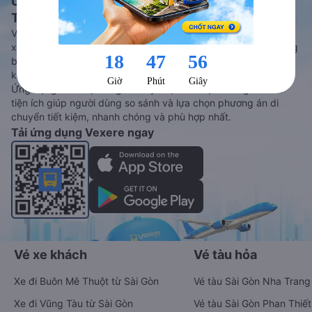
Ứng dụng đặt vé Xe khách, Máy bay,
Tàu hoả và Thuê xe
Vexere - ứng dụng đặt vé đa phương tiện với hơn 3000+ nhà
xe chất lượng cao, 5000+ tuyến đường toàn quốc, tất cả hãng
bay và hãng tàu cùng dịch vụ thuê xe máy, xe du lịch phủ
khắp các tỉnh thành tại Việt Nam.
Ứng dụng hiển thị thông tin đầy đủ, minh bạch cùng vô vàn
tiện ích giúp người dùng so sánh và lựa chọn phương án di
chuyển tiết kiệm, nhanh chóng và phù hợp nhất.
Tải ứng dụng Vexere ngay
Vé xe khách
Vé tàu hỏa
Xe đi Buôn Mê Thuột từ Sài Gòn
Vé tàu Sài Gòn Nha Trang
Xe đi Vũng Tàu từ Sài Gòn
Vé tàu Sài Gòn Phan Thiết