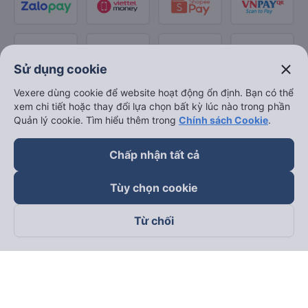
close
Sử dụng cookie
Vexere dùng cookie để website hoạt động ổn định. Bạn có thể
xem chi tiết hoặc thay đổi lựa chọn bất kỳ lúc nào trong phần
Quản lý cookie. Tìm hiểu thêm trong
Chính sách Cookie
.
Chấp nhận tất cả
Tùy chọn cookie
Từ chối
Theo dõi chúng tôi trên
Facebook
Tiktok
Youtube
Công ty TNHH Thương Mại Dịch Vụ Vexere