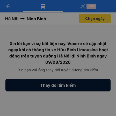
arrow_back
Tải app Vexere ngay!
Tải app Vexere
-30k
Mở app
Mở app
Nhận ưu đãi thành viên độc
-30k/ghế khi đặt vé máy bay qua
quyền
app
Hà Nội
Ninh Bình
Chọn ngày
Xin lỗi bạn vì sự bất tiện này. Vexere sẽ cập nhật
ngay khi có thông tin xe Hữu Bình Limousine hoạt
động trên tuyến đường Hà Nội đi Ninh Bình ngày
09/08/2026
Xin bạn vui lòng thay đổi tuyến đường tìm kiếm
Thay đổi tìm kiếm