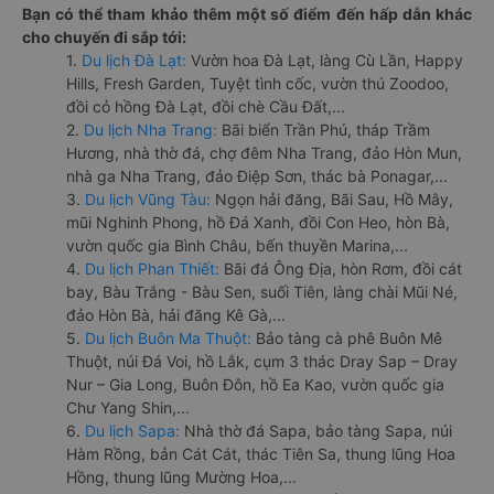
Bạn có thể tham khảo thêm một số điểm đến hấp dẫn khác
cho chuyến đi sắp tới:
1.
Du lịch Đà Lạt:
Vườn hoa Đà Lạt, làng Cù Lần, Happy
Hills, Fresh Garden, Tuyệt tình cốc, vườn thú Zoodoo,
đồi cỏ hồng Đà Lạt, đồi chè Cầu Đất,...
2.
Du lịch Nha Trang:
Bãi biển Trần Phú, tháp Trầm
Hương, nhà thờ đá, chợ đêm Nha Trang, đảo Hòn Mun,
nhà ga Nha Trang, đảo Điệp Sơn, thác bà Ponagar,...
3.
Du lịch Vũng Tàu:
Ngọn hải đăng, Bãi Sau, Hồ Mây,
mũi Nghinh Phong, hồ Đá Xanh, đồi Con Heo, hòn Bà,
vườn quốc gia Bình Châu, bến thuyền Marina,...
4.
Du lịch Phan Thiết:
Bãi đá Ông Địa, hòn Rơm, đồi cát
bay, Bàu Trắng - Bàu Sen, suối Tiên, làng chài Mũi Né,
đảo Hòn Bà, hải đăng Kê Gà,...
5.
Du lịch Buôn Ma Thuột:
Bảo tàng cà phê Buôn Mê
Thuột, núi Đá Voi, hồ Lắk, cụm 3 thác Dray Sap – Dray
Nur – Gia Long, Buôn Đôn, hồ Ea Kao, vườn quốc gia
Chư Yang Shin,...
6.
Du lịch Sapa:
Nhà thờ đá Sapa, bảo tàng Sapa, núi
Hàm Rồng, bản Cát Cát, thác Tiên Sa, thung lũng Hoa
Hồng, thung lũng Mường Hoa,...