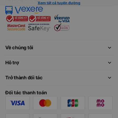
Xem tất cả tuyến đường
keyboard_arrow_down
Về chúng tôi
keyboard_arrow_down
Hỗ trợ
keyboard_arrow_down
Trở thành đối tác
Đối tác thanh toán