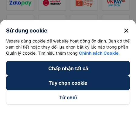
close
Sử dụng cookie
Vexere dùng cookie để website hoạt động ổn định. Bạn có thể
xem chi tiết hoặc thay đổi lựa chọn bất kỳ lúc nào trong phần
Quản lý cookie. Tìm hiểu thêm trong
Chính sách Cookie
.
Chấp nhận tất cả
Tùy chọn cookie
Từ chối
Theo dõi chúng tôi trên
Facebook
Tiktok
Youtube
Công ty TNHH Thương Mại Dịch Vụ Vexere