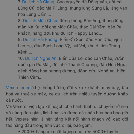
7.
Du lịch Hà Giang:
Cao nguyên đá Đồng Văn, cột cờ
Lũng Cú, đèo Mã Pí Lèng, thung lũng Sủng Là, làng văn
hóa Lũng Cẩm,...
8.
Du lịch Mộc Châu:
Rừng thông Bản Áng, thung lũng
mận Nà Ka, đồi chè Mộc Châu, thác Dải Yếm, bản Pa
Phách, hang dơi, khu du lịch Happy Land,...
9.
Du lịch Hải Phòng:
Biển Đồ Sơn, đảo Hòn Dấu, vịnh
Lan Hạ, đảo Bạch Long Vỹ, núi Voi, khu di tích Tràng
Kênh,...
10.
Du lịch Nghệ An:
Biển Cửa Lò, đảo Lan Châu, vườn
quốc gia Pù Mát, đồi chè Thanh Chương, đảo Hòn Ngư,
cánh đồng hoa hướng dương, đồng cừu Nghệ An, biển
Thiên Cầm,...
Vexere.com
là hệ thống hỗ trợ đặt vé xe khách, máy bay, tàu
hoả và thuê xe máy, xe du lịch trên nhiều tuyến đường khắp
cả nước.
Với Vexere, việc lập kế hoạch cho hành trình di chuyển trở nên
vô cùng đơn giản, linh hoạt và được cá nhân hóa hơn bao giờ
hết. Vexere hiện là nền tảng kết nối hành khách với các đối
tác hàng đầu trong lĩnh vực đi lại, bao gồm:
• 2000+ hãng xe chất lượng cao trên 5000+ tuyến