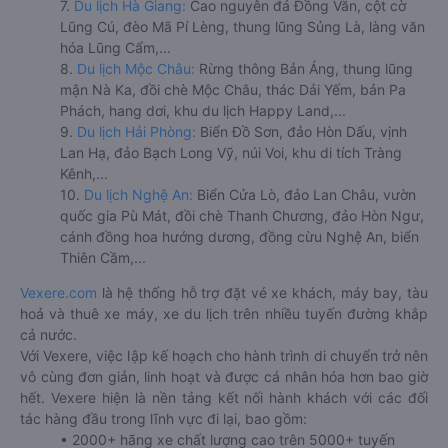
7.
Du lịch Hà Giang:
Cao nguyên đá Đồng Văn, cột cờ
Lũng Cú, đèo Mã Pí Lèng, thung lũng Sủng Là, làng văn
hóa Lũng Cẩm,...
8.
Du lịch Mộc Châu:
Rừng thông Bản Áng, thung lũng
mận Nà Ka, đồi chè Mộc Châu, thác Dải Yếm, bản Pa
Phách, hang dơi, khu du lịch Happy Land,...
9.
Du lịch Hải Phòng:
Biển Đồ Sơn, đảo Hòn Dấu, vịnh
Lan Hạ, đảo Bạch Long Vỹ, núi Voi, khu di tích Tràng
Kênh,...
10.
Du lịch Nghệ An:
Biển Cửa Lò, đảo Lan Châu, vườn
quốc gia Pù Mát, đồi chè Thanh Chương, đảo Hòn Ngư,
cánh đồng hoa hướng dương, đồng cừu Nghệ An, biển
Thiên Cầm,...
Vexere.com
là hệ thống hỗ trợ đặt vé xe khách, máy bay, tàu
hoả và thuê xe máy, xe du lịch trên nhiều tuyến đường khắp
cả nước.
Với Vexere, việc lập kế hoạch cho hành trình di chuyển trở nên
vô cùng đơn giản, linh hoạt và được cá nhân hóa hơn bao giờ
hết. Vexere hiện là nền tảng kết nối hành khách với các đối
tác hàng đầu trong lĩnh vực đi lại, bao gồm:
• 2000+ hãng xe chất lượng cao trên 5000+ tuyến