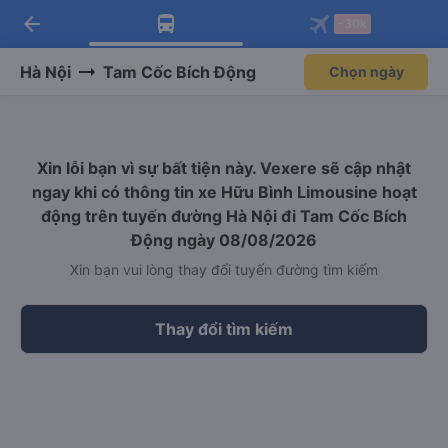
arrow_back
Tải app Vexere ngay!
Tải app Vexere
-30k
Mở app
Mở app
Nhận ưu đãi thành viên độc
-30k/ghế khi đặt vé máy bay qua
quyền
app
Hà Nội
Tam Cốc Bích Động
Chọn ngày
Xin lỗi bạn vì sự bất tiện này. Vexere sẽ cập nhật
ngay khi có thông tin xe Hữu Bình Limousine hoạt
động trên tuyến đường Hà Nội đi Tam Cốc Bích
Động ngày 08/08/2026
Xin bạn vui lòng thay đổi tuyến đường tìm kiếm
Thay đổi tìm kiếm