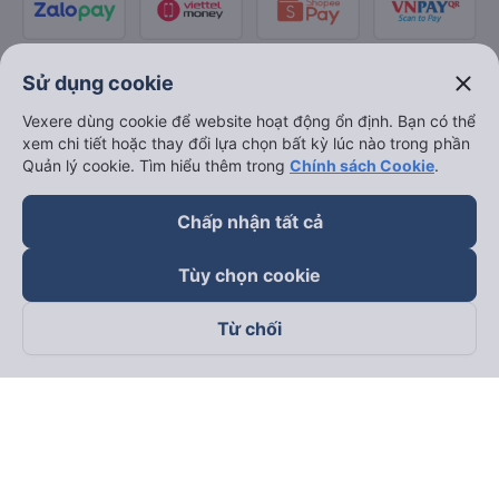
close
Sử dụng cookie
Vexere dùng cookie để website hoạt động ổn định. Bạn có thể
xem chi tiết hoặc thay đổi lựa chọn bất kỳ lúc nào trong phần
Quản lý cookie. Tìm hiểu thêm trong
Chính sách Cookie
.
Chấp nhận tất cả
Tùy chọn cookie
Từ chối
Theo dõi chúng tôi trên
Facebook
Tiktok
Youtube
Công ty TNHH Thương Mại Dịch Vụ Vexere