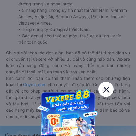
đường trong và ngoài nước.
• 5 hãng hàng không uy tín nhất tại Việt Nam: Vietnam
Airlines, Vietjet Air, Bamboo Airways, Pacific Airlines và
Vietravel Airlines.
• Tổng công ty Đường sắt Việt Nam.
• Các đơn vị cho thuê xe máy, thuê xe du lịch uy tín
trên toàn quốc.
Chỉ với vài thao tác đơn giản, bạn đã có thể đặt được dịch vụ
di chuyển tại Vexere với nhiều ưu đãi vô cùng hấp dẫn. Vexere
luôn sẵn sàng đồng hành và mang đến cho bạn những
chuyến đi thoải mái, an toàn và trọn vẹn nhất.
Bên cạnh đó, bạn có thể tham khảo thêm các phương tiện
khác tại
Goyolo.com
cho chuyến đi sắp tới. Goyolo là nền tảng
đặt vé cho phép người dùng so sánh giá cả, giờ khởi hành,
thời gian di chuyển của nhiều phương tiện máy bay, xe khách
và tàu hoả. Hệ thống của Goyolo được liên kết trực tiếp với
các hãng máy bay, xe khách và tàu hoả, luôn đảm bảo có vé
cho bạn di chuyển.