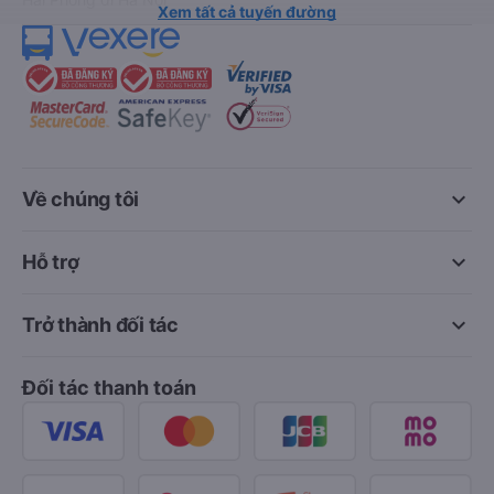
Xem tất cả tuyến đường
keyboard_arrow_down
Về chúng tôi
keyboard_arrow_down
Hỗ trợ
keyboard_arrow_down
Trở thành đối tác
Đối tác thanh toán