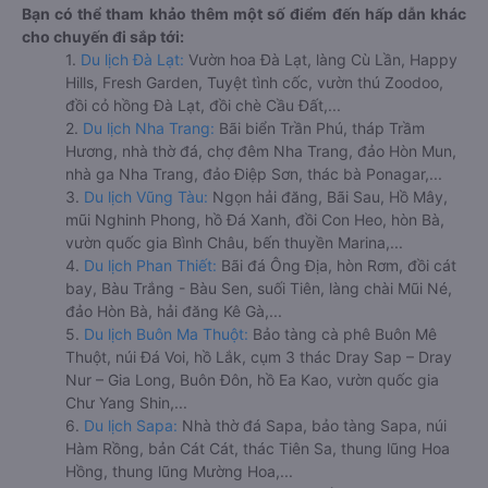
Bạn có thể tham khảo thêm một số điểm đến hấp dẫn khác
cho chuyến đi sắp tới:
1.
Du lịch Đà Lạt:
Vườn hoa Đà Lạt, làng Cù Lần, Happy
Hills, Fresh Garden, Tuyệt tình cốc, vườn thú Zoodoo,
đồi cỏ hồng Đà Lạt, đồi chè Cầu Đất,...
2.
Du lịch Nha Trang:
Bãi biển Trần Phú, tháp Trầm
Hương, nhà thờ đá, chợ đêm Nha Trang, đảo Hòn Mun,
nhà ga Nha Trang, đảo Điệp Sơn, thác bà Ponagar,...
3.
Du lịch Vũng Tàu:
Ngọn hải đăng, Bãi Sau, Hồ Mây,
mũi Nghinh Phong, hồ Đá Xanh, đồi Con Heo, hòn Bà,
vườn quốc gia Bình Châu, bến thuyền Marina,...
4.
Du lịch Phan Thiết:
Bãi đá Ông Địa, hòn Rơm, đồi cát
bay, Bàu Trắng - Bàu Sen, suối Tiên, làng chài Mũi Né,
đảo Hòn Bà, hải đăng Kê Gà,...
5.
Du lịch Buôn Ma Thuột:
Bảo tàng cà phê Buôn Mê
Thuột, núi Đá Voi, hồ Lắk, cụm 3 thác Dray Sap – Dray
Nur – Gia Long, Buôn Đôn, hồ Ea Kao, vườn quốc gia
Chư Yang Shin,...
6.
Du lịch Sapa:
Nhà thờ đá Sapa, bảo tàng Sapa, núi
Hàm Rồng, bản Cát Cát, thác Tiên Sa, thung lũng Hoa
Hồng, thung lũng Mường Hoa,...