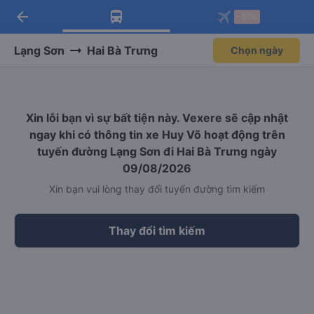
arrow_back
Tải app Vexere ngay!
Tải app Vexere
-30k
Mở app
Mở app
Nhận ưu đãi thành viên độc
-30k/ghế khi đặt vé máy bay qua
quyền
app
Lạng Sơn
Hai Bà Trưng
Chọn ngày
Xin lỗi bạn vì sự bất tiện này. Vexere sẽ cập nhật
ngay khi có thông tin xe Huy Võ hoạt động trên
tuyến đường Lạng Sơn đi Hai Bà Trưng ngày
09/08/2026
Xin bạn vui lòng thay đổi tuyến đường tìm kiếm
Thay đổi tìm kiếm