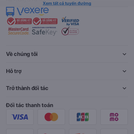
Xem tất cả tuyến đường
keyboard_arrow_down
Về chúng tôi
keyboard_arrow_down
Hỗ trợ
keyboard_arrow_down
Trở thành đối tác
Đối tác thanh toán