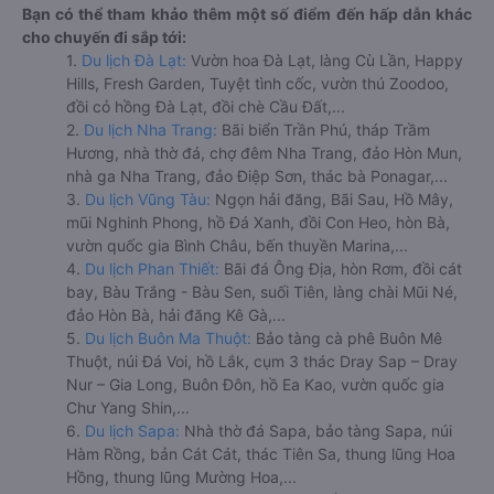
Bạn có thể tham khảo thêm một số điểm đến hấp dẫn khác
cho chuyến đi sắp tới:
1.
Du lịch Đà Lạt:
Vườn hoa Đà Lạt, làng Cù Lần, Happy
Hills, Fresh Garden, Tuyệt tình cốc, vườn thú Zoodoo,
đồi cỏ hồng Đà Lạt, đồi chè Cầu Đất,...
2.
Du lịch Nha Trang:
Bãi biển Trần Phú, tháp Trầm
Hương, nhà thờ đá, chợ đêm Nha Trang, đảo Hòn Mun,
nhà ga Nha Trang, đảo Điệp Sơn, thác bà Ponagar,...
3.
Du lịch Vũng Tàu:
Ngọn hải đăng, Bãi Sau, Hồ Mây,
mũi Nghinh Phong, hồ Đá Xanh, đồi Con Heo, hòn Bà,
vườn quốc gia Bình Châu, bến thuyền Marina,...
4.
Du lịch Phan Thiết:
Bãi đá Ông Địa, hòn Rơm, đồi cát
bay, Bàu Trắng - Bàu Sen, suối Tiên, làng chài Mũi Né,
đảo Hòn Bà, hải đăng Kê Gà,...
5.
Du lịch Buôn Ma Thuột:
Bảo tàng cà phê Buôn Mê
Thuột, núi Đá Voi, hồ Lắk, cụm 3 thác Dray Sap – Dray
Nur – Gia Long, Buôn Đôn, hồ Ea Kao, vườn quốc gia
Chư Yang Shin,...
6.
Du lịch Sapa:
Nhà thờ đá Sapa, bảo tàng Sapa, núi
Hàm Rồng, bản Cát Cát, thác Tiên Sa, thung lũng Hoa
Hồng, thung lũng Mường Hoa,...