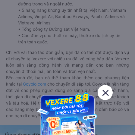
đường trong và ngoài nước.
• 5 hãng hàng không uy tín nhất tại Việt Nam: Vietnam
Airlines, Vietjet Air, Bamboo Airways, Pacific Airlines và
Vietravel Airlines.
• Tổng công ty Đường sắt Việt Nam.
• Các đơn vị cho thuê xe máy, thuê xe du lịch uy tín
trên toàn quốc.
Chỉ với vài thao tác đơn giản, bạn đã có thể đặt được dịch vụ
di chuyển tại Vexere với nhiều ưu đãi vô cùng hấp dẫn. Vexere
luôn sẵn sàng đồng hành và mang đến cho bạn những
chuyến đi thoải mái, an toàn và trọn vẹn nhất.
Bên cạnh đó, bạn có thể tham khảo thêm các phương tiện
khác tại
Goyolo.com
cho chuyến đi sắp tới. Goyolo là nền tảng
đặt vé cho phép người dùng so sánh giá cả, giờ khởi hành,
thời gian di chuyển của nhiều phương tiện máy bay, xe khách
và tàu hoả. Hệ thống của Goyolo được liên kết trực tiếp với
các hãng máy bay, xe khách và tàu hoả, luôn đảm bảo có vé
cho bạn di chuyển.