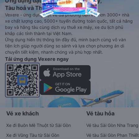
Ứng dụng đặt vé Xe khách, Máy bay,
Tàu hoả và Thuê xe
Vexere - ứng dụng đặt vé đa phương tiện với hơn 3000+ nhà
xe chất lượng cao, 5000+ tuyến đường toàn quốc, tất cả hãng
bay và hãng tàu cùng dịch vụ thuê xe máy, xe du lịch phủ
khắp các tỉnh thành tại Việt Nam.
Ứng dụng hiển thị thông tin đầy đủ, minh bạch cùng vô vàn
tiện ích giúp người dùng so sánh và lựa chọn phương án di
chuyển tiết kiệm, nhanh chóng và phù hợp nhất.
Tải ứng dụng Vexere ngay
Vé xe khách
Vé tàu hỏa
Xe đi Buôn Mê Thuột từ Sài Gòn
Vé tàu Sài Gòn Nha Trang
Xe đi Vũng Tàu từ Sài Gòn
Vé tàu Sài Gòn Phan Thiết