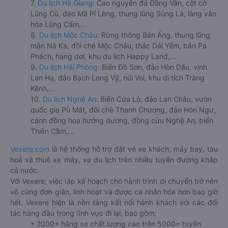
7.
Du lịch Hà Giang:
Cao nguyên đá Đồng Văn, cột cờ
Lũng Cú, đèo Mã Pí Lèng, thung lũng Sủng Là, làng văn
hóa Lũng Cẩm,...
8.
Du lịch Mộc Châu:
Rừng thông Bản Áng, thung lũng
mận Nà Ka, đồi chè Mộc Châu, thác Dải Yếm, bản Pa
Phách, hang dơi, khu du lịch Happy Land,...
9.
Du lịch Hải Phòng:
Biển Đồ Sơn, đảo Hòn Dấu, vịnh
Lan Hạ, đảo Bạch Long Vỹ, núi Voi, khu di tích Tràng
Kênh,...
10.
Du lịch Nghệ An:
Biển Cửa Lò, đảo Lan Châu, vườn
quốc gia Pù Mát, đồi chè Thanh Chương, đảo Hòn Ngư,
cánh đồng hoa hướng dương, đồng cừu Nghệ An, biển
Thiên Cầm,...
Vexere.com
là hệ thống hỗ trợ đặt vé xe khách, máy bay, tàu
hoả và thuê xe máy, xe du lịch trên nhiều tuyến đường khắp
cả nước.
Với Vexere, việc lập kế hoạch cho hành trình di chuyển trở nên
vô cùng đơn giản, linh hoạt và được cá nhân hóa hơn bao giờ
hết. Vexere hiện là nền tảng kết nối hành khách với các đối
tác hàng đầu trong lĩnh vực đi lại, bao gồm:
• 2000+ hãng xe chất lượng cao trên 5000+ tuyến