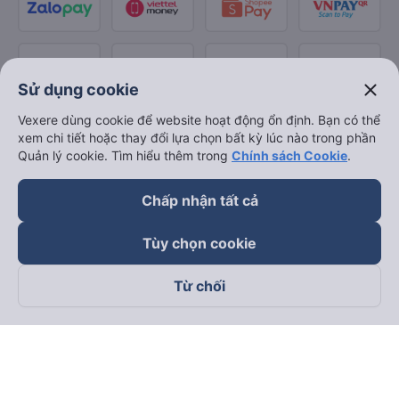
close
Sử dụng cookie
Vexere dùng cookie để website hoạt động ổn định. Bạn có thể
xem chi tiết hoặc thay đổi lựa chọn bất kỳ lúc nào trong phần
Quản lý cookie. Tìm hiểu thêm trong
Chính sách Cookie
.
Chấp nhận tất cả
Tùy chọn cookie
Từ chối
Theo dõi chúng tôi trên
Facebook
Tiktok
Youtube
Công ty TNHH Thương Mại Dịch Vụ Vexere