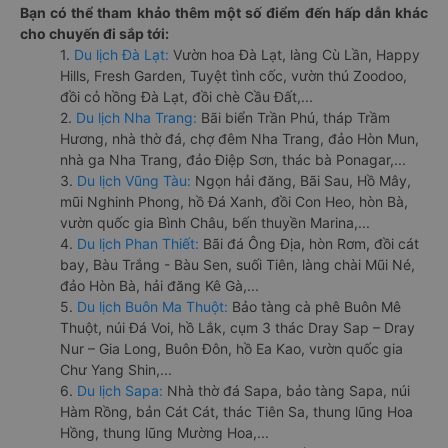
Bạn có thể tham khảo thêm một số điểm đến hấp dẫn khác
cho chuyến đi sắp tới:
1.
Du lịch Đà Lạt:
Vườn hoa Đà Lạt, làng Cù Lần, Happy
Hills, Fresh Garden, Tuyệt tình cốc, vườn thú Zoodoo,
đồi cỏ hồng Đà Lạt, đồi chè Cầu Đất,...
2.
Du lịch Nha Trang:
Bãi biển Trần Phú, tháp Trầm
Hương, nhà thờ đá, chợ đêm Nha Trang, đảo Hòn Mun,
nhà ga Nha Trang, đảo Điệp Sơn, thác bà Ponagar,...
3.
Du lịch Vũng Tàu:
Ngọn hải đăng, Bãi Sau, Hồ Mây,
mũi Nghinh Phong, hồ Đá Xanh, đồi Con Heo, hòn Bà,
vườn quốc gia Bình Châu, bến thuyền Marina,...
4.
Du lịch Phan Thiết:
Bãi đá Ông Địa, hòn Rơm, đồi cát
bay, Bàu Trắng - Bàu Sen, suối Tiên, làng chài Mũi Né,
đảo Hòn Bà, hải đăng Kê Gà,...
5.
Du lịch Buôn Ma Thuột:
Bảo tàng cà phê Buôn Mê
Thuột, núi Đá Voi, hồ Lắk, cụm 3 thác Dray Sap – Dray
Nur – Gia Long, Buôn Đôn, hồ Ea Kao, vườn quốc gia
Chư Yang Shin,...
6.
Du lịch Sapa:
Nhà thờ đá Sapa, bảo tàng Sapa, núi
Hàm Rồng, bản Cát Cát, thác Tiên Sa, thung lũng Hoa
Hồng, thung lũng Mường Hoa,...