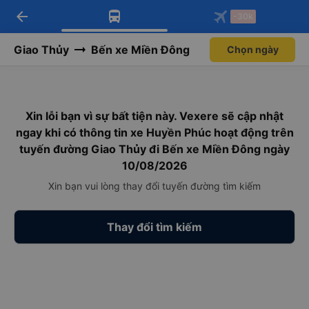
arrow_back
Tải app Vexere ngay!
Tải app Vexere
-30k
Mở app
Mở app
Nhận ưu đãi thành viên độc
-30k/ghế khi đặt vé máy bay qua
quyền
app
Giao Thủy
Bến xe Miền Đông
Chọn ngày
Xin lỗi bạn vì sự bất tiện này. Vexere sẽ cập nhật
ngay khi có thông tin xe Huyền Phúc hoạt động trên
tuyến đường Giao Thủy đi Bến xe Miền Đông ngày
10/08/2026
Xin bạn vui lòng thay đổi tuyến đường tìm kiếm
Thay đổi tìm kiếm