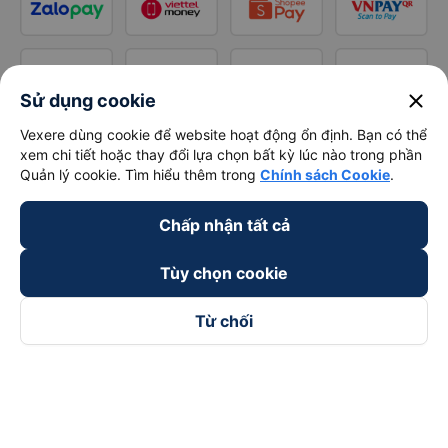
close
Sử dụng cookie
Vexere dùng cookie để website hoạt động ổn định. Bạn có thể
xem chi tiết hoặc thay đổi lựa chọn bất kỳ lúc nào trong phần
Quản lý cookie. Tìm hiểu thêm trong
Chính sách Cookie
.
Chấp nhận tất cả
Tùy chọn cookie
Từ chối
Theo dõi chúng tôi trên
Facebook
Tiktok
Youtube
Công ty TNHH Thương Mại Dịch Vụ Vexere