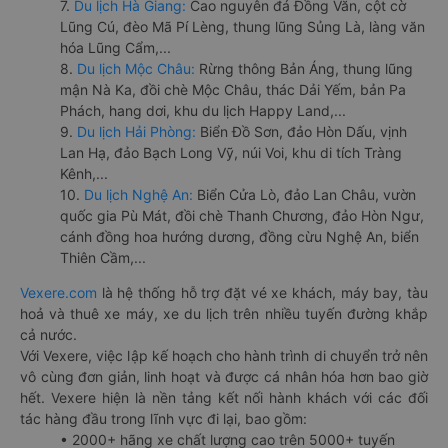
7.
Du lịch Hà Giang:
Cao nguyên đá Đồng Văn, cột cờ
Lũng Cú, đèo Mã Pí Lèng, thung lũng Sủng Là, làng văn
hóa Lũng Cẩm,...
8.
Du lịch Mộc Châu:
Rừng thông Bản Áng, thung lũng
mận Nà Ka, đồi chè Mộc Châu, thác Dải Yếm, bản Pa
Phách, hang dơi, khu du lịch Happy Land,...
9.
Du lịch Hải Phòng:
Biển Đồ Sơn, đảo Hòn Dấu, vịnh
Lan Hạ, đảo Bạch Long Vỹ, núi Voi, khu di tích Tràng
Kênh,...
10.
Du lịch Nghệ An:
Biển Cửa Lò, đảo Lan Châu, vườn
quốc gia Pù Mát, đồi chè Thanh Chương, đảo Hòn Ngư,
cánh đồng hoa hướng dương, đồng cừu Nghệ An, biển
Thiên Cầm,...
Vexere.com
là hệ thống hỗ trợ đặt vé xe khách, máy bay, tàu
hoả và thuê xe máy, xe du lịch trên nhiều tuyến đường khắp
cả nước.
Với Vexere, việc lập kế hoạch cho hành trình di chuyển trở nên
vô cùng đơn giản, linh hoạt và được cá nhân hóa hơn bao giờ
hết. Vexere hiện là nền tảng kết nối hành khách với các đối
tác hàng đầu trong lĩnh vực đi lại, bao gồm:
• 2000+ hãng xe chất lượng cao trên 5000+ tuyến