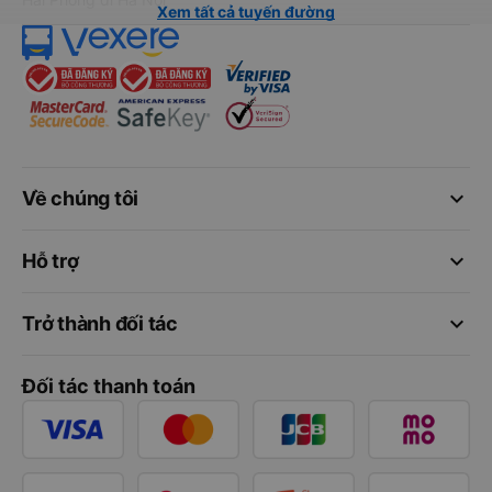
Xem tất cả tuyến đường
keyboard_arrow_down
Về chúng tôi
keyboard_arrow_down
Hỗ trợ
keyboard_arrow_down
Trở thành đối tác
Đối tác thanh toán