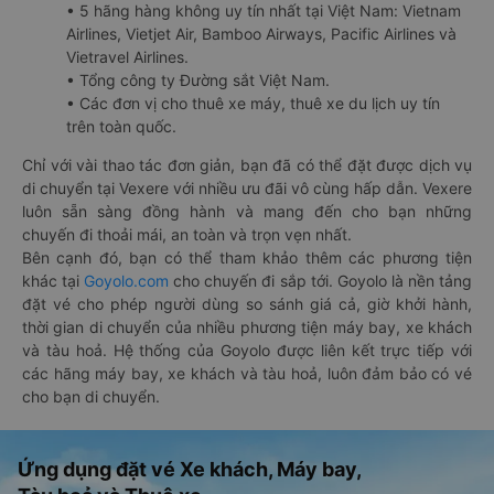
• 5 hãng hàng không uy tín nhất tại Việt Nam: Vietnam
Airlines, Vietjet Air, Bamboo Airways, Pacific Airlines và
Vietravel Airlines.
• Tổng công ty Đường sắt Việt Nam.
• Các đơn vị cho thuê xe máy, thuê xe du lịch uy tín
trên toàn quốc.
Chỉ với vài thao tác đơn giản, bạn đã có thể đặt được dịch vụ
di chuyển tại Vexere với nhiều ưu đãi vô cùng hấp dẫn. Vexere
luôn sẵn sàng đồng hành và mang đến cho bạn những
chuyến đi thoải mái, an toàn và trọn vẹn nhất.
Bên cạnh đó, bạn có thể tham khảo thêm các phương tiện
khác tại
Goyolo.com
cho chuyến đi sắp tới. Goyolo là nền tảng
đặt vé cho phép người dùng so sánh giá cả, giờ khởi hành,
thời gian di chuyển của nhiều phương tiện máy bay, xe khách
và tàu hoả. Hệ thống của Goyolo được liên kết trực tiếp với
các hãng máy bay, xe khách và tàu hoả, luôn đảm bảo có vé
cho bạn di chuyển.
Ứng dụng đặt vé Xe khách, Máy bay,