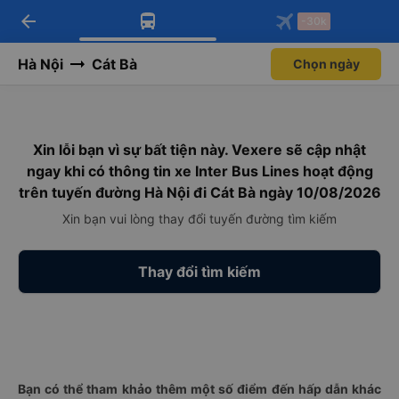
arrow_back
Tải app Vexere ngay!
Tải app Vexere
-30k
Mở app
Mở app
Nhận ưu đãi thành viên độc
-30k/ghế khi đặt vé máy bay qua
quyền
app
Hà Nội
Cát Bà
Chọn ngày
Xin lỗi bạn vì sự bất tiện này. Vexere sẽ cập nhật
ngay khi có thông tin xe Inter Bus Lines hoạt động
trên tuyến đường Hà Nội đi Cát Bà ngày 10/08/2026
Xin bạn vui lòng thay đổi tuyến đường tìm kiếm
Thay đổi tìm kiếm
Bạn có thể tham khảo thêm một số điểm đến hấp dẫn khác