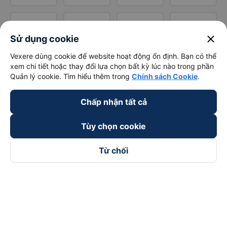
close
Sử dụng cookie
Vexere dùng cookie để website hoạt động ổn định. Bạn có thể
xem chi tiết hoặc thay đổi lựa chọn bất kỳ lúc nào trong phần
Quản lý cookie. Tìm hiểu thêm trong
Chính sách Cookie
.
Chấp nhận tất cả
Tùy chọn cookie
Từ chối
Theo dõi chúng tôi trên
Facebook
Tiktok
Youtube
Công ty TNHH Thương Mại Dịch Vụ Vexere