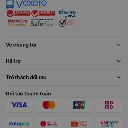
keyboard_arrow_down
Về chúng tôi
keyboard_arrow_down
Hỗ trợ
keyboard_arrow_down
Trở thành đối tác
Đối tác thanh toán