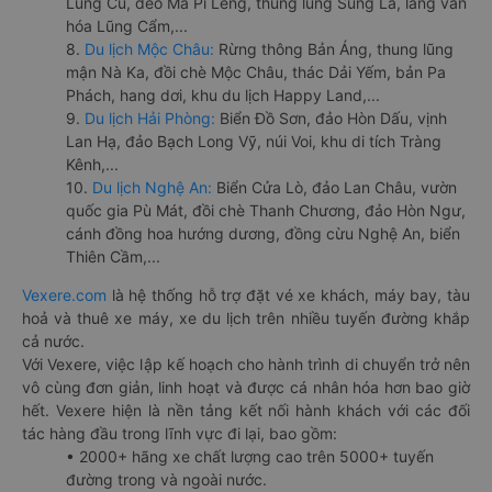
Lũng Cú, đèo Mã Pí Lèng, thung lũng Sủng Là, làng văn
hóa Lũng Cẩm,...
8.
Du lịch Mộc Châu:
Rừng thông Bản Áng, thung lũng
mận Nà Ka, đồi chè Mộc Châu, thác Dải Yếm, bản Pa
Phách, hang dơi, khu du lịch Happy Land,...
9.
Du lịch Hải Phòng:
Biển Đồ Sơn, đảo Hòn Dấu, vịnh
Lan Hạ, đảo Bạch Long Vỹ, núi Voi, khu di tích Tràng
Kênh,...
10.
Du lịch Nghệ An:
Biển Cửa Lò, đảo Lan Châu, vườn
quốc gia Pù Mát, đồi chè Thanh Chương, đảo Hòn Ngư,
cánh đồng hoa hướng dương, đồng cừu Nghệ An, biển
Thiên Cầm,...
Vexere.com
là hệ thống hỗ trợ đặt vé xe khách, máy bay, tàu
hoả và thuê xe máy, xe du lịch trên nhiều tuyến đường khắp
cả nước.
Với Vexere, việc lập kế hoạch cho hành trình di chuyển trở nên
vô cùng đơn giản, linh hoạt và được cá nhân hóa hơn bao giờ
hết. Vexere hiện là nền tảng kết nối hành khách với các đối
tác hàng đầu trong lĩnh vực đi lại, bao gồm:
• 2000+ hãng xe chất lượng cao trên 5000+ tuyến
đường trong và ngoài nước.