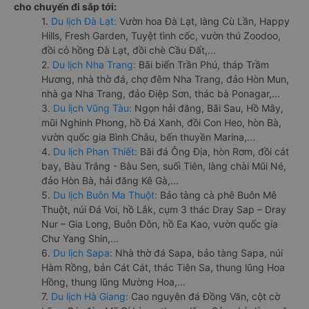
cho chuyến đi sắp tới:
1.
Du lịch Đà Lạt:
Vườn hoa Đà Lạt, làng Cù Lần, Happy
Hills, Fresh Garden, Tuyệt tình cốc, vườn thú Zoodoo,
đồi cỏ hồng Đà Lạt, đồi chè Cầu Đất,...
2.
Du lịch Nha Trang:
Bãi biển Trần Phú, tháp Trầm
Hương, nhà thờ đá, chợ đêm Nha Trang, đảo Hòn Mun,
nhà ga Nha Trang, đảo Điệp Sơn, thác bà Ponagar,...
3.
Du lịch Vũng Tàu:
Ngọn hải đăng, Bãi Sau, Hồ Mây,
mũi Nghinh Phong, hồ Đá Xanh, đồi Con Heo, hòn Bà,
vườn quốc gia Bình Châu, bến thuyền Marina,...
4.
Du lịch Phan Thiết:
Bãi đá Ông Địa, hòn Rơm, đồi cát
bay, Bàu Trắng - Bàu Sen, suối Tiên, làng chài Mũi Né,
đảo Hòn Bà, hải đăng Kê Gà,...
5.
Du lịch Buôn Ma Thuột:
Bảo tàng cà phê Buôn Mê
Thuột, núi Đá Voi, hồ Lắk, cụm 3 thác Dray Sap – Dray
Nur – Gia Long, Buôn Đôn, hồ Ea Kao, vườn quốc gia
Chư Yang Shin,...
6.
Du lịch Sapa:
Nhà thờ đá Sapa, bảo tàng Sapa, núi
Hàm Rồng, bản Cát Cát, thác Tiên Sa, thung lũng Hoa
Hồng, thung lũng Mường Hoa,...
7.
Du lịch Hà Giang:
Cao nguyên đá Đồng Văn, cột cờ