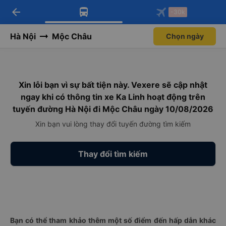
arrow_back
Tải app Vexere ngay!
Tải app Vexere
-30k
Mở app
Mở app
Nhận ưu đãi thành viên độc
-30k/ghế khi đặt vé máy bay qua
quyền
app
Hà Nội
Mộc Châu
Chọn ngày
Xin lỗi bạn vì sự bất tiện này. Vexere sẽ cập nhật
ngay khi có thông tin xe Ka Linh hoạt động trên
tuyến đường Hà Nội đi Mộc Châu ngày 10/08/2026
Xin bạn vui lòng thay đổi tuyến đường tìm kiếm
Thay đổi tìm kiếm
Bạn có thể tham khảo thêm một số điểm đến hấp dẫn khác