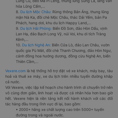
Lũng Cú, đèo Mã Pí Lèng, thung lũng Sủng Là, làng văn
hóa Lũng Cẩm,...
8.
Du lịch Mộc Châu:
Rừng thông Bản Áng, thung lũng
mận Nà Ka, đồi chè Mộc Châu, thác Dải Yếm, bản Pa
Phách, hang dơi, khu du lịch Happy Land,...
9.
Du lịch Hải Phòng:
Biển Đồ Sơn, đảo Hòn Dấu, vịnh
Lan Hạ, đảo Bạch Long Vỹ, núi Voi, khu di tích Tràng
Kênh,...
10.
Du lịch Nghệ An:
Biển Cửa Lò, đảo Lan Châu, vườn
quốc gia Pù Mát, đồi chè Thanh Chương, đảo Hòn Ngư,
cánh đồng hoa hướng dương, đồng cừu Nghệ An, biển
Thiên Cầm,...
Vexere.com
là hệ thống hỗ trợ đặt vé xe khách, máy bay, tàu
hoả và thuê xe máy, xe du lịch trên nhiều tuyến đường khắp
cả nước.
Với Vexere, việc lập kế hoạch cho hành trình di chuyển trở nên
vô cùng đơn giản, linh hoạt và được cá nhân hóa hơn bao giờ
hết. Vexere hiện là nền tảng kết nối hành khách với các đối
tác hàng đầu trong lĩnh vực đi lại, bao gồm:
• 2000+ hãng xe chất lượng cao trên 5000+ tuyến
đường trong và ngoài nước.