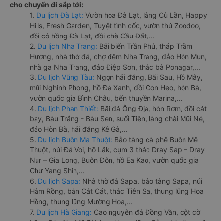
cho chuyến đi sắp tới:
1.
Du lịch Đà Lạt:
Vườn hoa Đà Lạt, làng Cù Lần, Happy
Hills, Fresh Garden, Tuyệt tình cốc, vườn thú Zoodoo,
đồi cỏ hồng Đà Lạt, đồi chè Cầu Đất,...
2.
Du lịch Nha Trang:
Bãi biển Trần Phú, tháp Trầm
Hương, nhà thờ đá, chợ đêm Nha Trang, đảo Hòn Mun,
nhà ga Nha Trang, đảo Điệp Sơn, thác bà Ponagar,...
3.
Du lịch Vũng Tàu:
Ngọn hải đăng, Bãi Sau, Hồ Mây,
mũi Nghinh Phong, hồ Đá Xanh, đồi Con Heo, hòn Bà,
vườn quốc gia Bình Châu, bến thuyền Marina,...
4.
Du lịch Phan Thiết:
Bãi đá Ông Địa, hòn Rơm, đồi cát
bay, Bàu Trắng - Bàu Sen, suối Tiên, làng chài Mũi Né,
đảo Hòn Bà, hải đăng Kê Gà,...
5.
Du lịch Buôn Ma Thuột:
Bảo tàng cà phê Buôn Mê
Thuột, núi Đá Voi, hồ Lắk, cụm 3 thác Dray Sap – Dray
Nur – Gia Long, Buôn Đôn, hồ Ea Kao, vườn quốc gia
Chư Yang Shin,...
6.
Du lịch Sapa:
Nhà thờ đá Sapa, bảo tàng Sapa, núi
Hàm Rồng, bản Cát Cát, thác Tiên Sa, thung lũng Hoa
Hồng, thung lũng Mường Hoa,...
7.
Du lịch Hà Giang:
Cao nguyên đá Đồng Văn, cột cờ