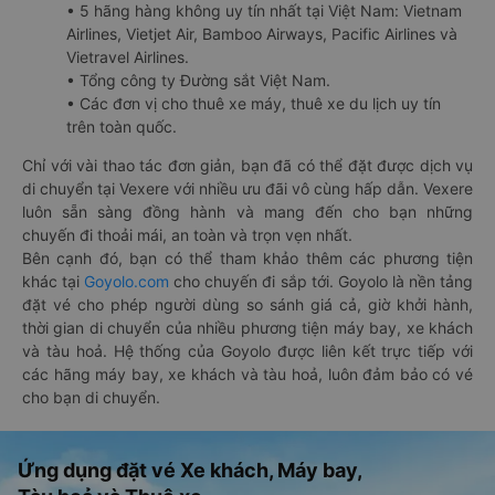
• 5 hãng hàng không uy tín nhất tại Việt Nam: Vietnam
Airlines, Vietjet Air, Bamboo Airways, Pacific Airlines và
Vietravel Airlines.
• Tổng công ty Đường sắt Việt Nam.
• Các đơn vị cho thuê xe máy, thuê xe du lịch uy tín
trên toàn quốc.
Chỉ với vài thao tác đơn giản, bạn đã có thể đặt được dịch vụ
di chuyển tại Vexere với nhiều ưu đãi vô cùng hấp dẫn. Vexere
luôn sẵn sàng đồng hành và mang đến cho bạn những
chuyến đi thoải mái, an toàn và trọn vẹn nhất.
Bên cạnh đó, bạn có thể tham khảo thêm các phương tiện
khác tại
Goyolo.com
cho chuyến đi sắp tới. Goyolo là nền tảng
đặt vé cho phép người dùng so sánh giá cả, giờ khởi hành,
thời gian di chuyển của nhiều phương tiện máy bay, xe khách
và tàu hoả. Hệ thống của Goyolo được liên kết trực tiếp với
các hãng máy bay, xe khách và tàu hoả, luôn đảm bảo có vé
cho bạn di chuyển.
Ứng dụng đặt vé Xe khách, Máy bay,