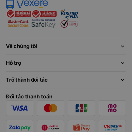
keyboard_arrow_down
Về chúng tôi
keyboard_arrow_down
Hỗ trợ
keyboard_arrow_down
Trở thành đối tác
Đối tác thanh toán