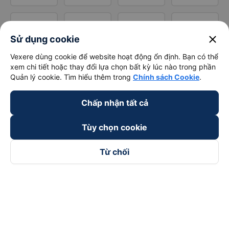
close
Sử dụng cookie
Vexere dùng cookie để website hoạt động ổn định. Bạn có thể
xem chi tiết hoặc thay đổi lựa chọn bất kỳ lúc nào trong phần
Quản lý cookie. Tìm hiểu thêm trong
Chính sách Cookie
.
Chấp nhận tất cả
Tùy chọn cookie
Từ chối
Theo dõi chúng tôi trên
Facebook
Tiktok
Youtube
Công ty TNHH Thương Mại Dịch Vụ Vexere