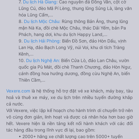
7.
Du lịch Hà Giang:
Cao nguyên đá Đồng Văn, cột cờ
Lũng Cú, đèo Mã Pí Lèng, thung lũng Sủng Là, làng văn
hóa Lũng Cẩm,...
8.
Du lịch Mộc Châu:
Rừng thông Bản Áng, thung lũng
mận Nà Ka, đồi chè Mộc Châu, thác Dải Yếm, bản Pa
Phách, hang dơi, khu du lịch Happy Land,...
9.
Du lịch Hải Phòng:
Biển Đồ Sơn, đảo Hòn Dấu, vịnh
Lan Hạ, đảo Bạch Long Vỹ, núi Voi, khu di tích Tràng
Kênh,...
10.
Du lịch Nghệ An:
Biển Cửa Lò, đảo Lan Châu, vườn
quốc gia Pù Mát, đồi chè Thanh Chương, đảo Hòn Ngư,
cánh đồng hoa hướng dương, đồng cừu Nghệ An, biển
Thiên Cầm,...
Vexere.com
là hệ thống hỗ trợ đặt vé xe khách, máy bay, tàu
hoả và thuê xe máy, xe du lịch trên nhiều tuyến đường khắp
cả nước.
Với Vexere, việc lập kế hoạch cho hành trình di chuyển trở nên
vô cùng đơn giản, linh hoạt và được cá nhân hóa hơn bao giờ
hết. Vexere hiện là nền tảng kết nối hành khách với các đối
tác hàng đầu trong lĩnh vực đi lại, bao gồm:
• 2000+ hãng xe chất lượng cao trên 5000+ tuyến