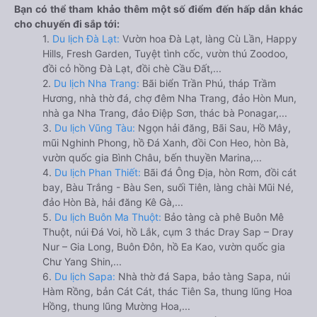
Bạn có thể tham khảo thêm một số điểm đến hấp dẫn khác
cho chuyến đi sắp tới:
1.
Du lịch Đà Lạt:
Vườn hoa Đà Lạt, làng Cù Lần, Happy
Hills, Fresh Garden, Tuyệt tình cốc, vườn thú Zoodoo,
đồi cỏ hồng Đà Lạt, đồi chè Cầu Đất,...
2.
Du lịch Nha Trang:
Bãi biển Trần Phú, tháp Trầm
Hương, nhà thờ đá, chợ đêm Nha Trang, đảo Hòn Mun,
nhà ga Nha Trang, đảo Điệp Sơn, thác bà Ponagar,...
3.
Du lịch Vũng Tàu:
Ngọn hải đăng, Bãi Sau, Hồ Mây,
mũi Nghinh Phong, hồ Đá Xanh, đồi Con Heo, hòn Bà,
vườn quốc gia Bình Châu, bến thuyền Marina,...
4.
Du lịch Phan Thiết:
Bãi đá Ông Địa, hòn Rơm, đồi cát
bay, Bàu Trắng - Bàu Sen, suối Tiên, làng chài Mũi Né,
đảo Hòn Bà, hải đăng Kê Gà,...
5.
Du lịch Buôn Ma Thuột:
Bảo tàng cà phê Buôn Mê
Thuột, núi Đá Voi, hồ Lắk, cụm 3 thác Dray Sap – Dray
Nur – Gia Long, Buôn Đôn, hồ Ea Kao, vườn quốc gia
Chư Yang Shin,...
6.
Du lịch Sapa:
Nhà thờ đá Sapa, bảo tàng Sapa, núi
Hàm Rồng, bản Cát Cát, thác Tiên Sa, thung lũng Hoa
Hồng, thung lũng Mường Hoa,...