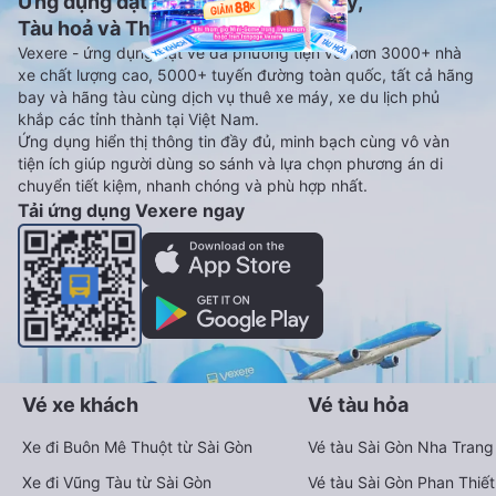
Ứng dụng đặt vé Xe khách, Máy bay,
Tàu hoả và Thuê xe
Vexere - ứng dụng đặt vé đa phương tiện với hơn 3000+ nhà
xe chất lượng cao, 5000+ tuyến đường toàn quốc, tất cả hãng
bay và hãng tàu cùng dịch vụ thuê xe máy, xe du lịch phủ
khắp các tỉnh thành tại Việt Nam.
Ứng dụng hiển thị thông tin đầy đủ, minh bạch cùng vô vàn
tiện ích giúp người dùng so sánh và lựa chọn phương án di
chuyển tiết kiệm, nhanh chóng và phù hợp nhất.
Tải ứng dụng Vexere ngay
Vé xe khách
Vé tàu hỏa
Xe đi Buôn Mê Thuột từ Sài Gòn
Vé tàu Sài Gòn Nha Trang
Xe đi Vũng Tàu từ Sài Gòn
Vé tàu Sài Gòn Phan Thiết