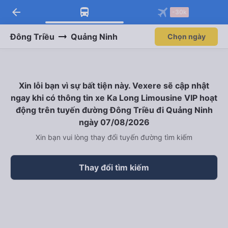
arrow_back
Tải app Vexere ngay!
Tải app Vexere
-30k
Mở app
Mở app
Nhận ưu đãi thành viên độc
-30k/ghế khi đặt vé máy bay qua
quyền
app
Đông Triều
Quảng Ninh
Chọn ngày
Xin lỗi bạn vì sự bất tiện này. Vexere sẽ cập nhật
ngay khi có thông tin xe Ka Long Limousine VIP hoạt
động trên tuyến đường Đông Triều đi Quảng Ninh
ngày 07/08/2026
Xin bạn vui lòng thay đổi tuyến đường tìm kiếm
Thay đổi tìm kiếm