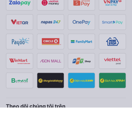
Theo dõi chúng tôi trên
Facebook
Tiktok
Youtube
Công ty TNHH Thương Mại Dịch Vụ Vexere