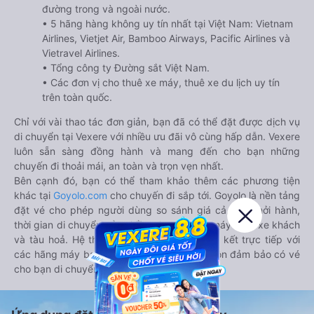
đường trong và ngoài nước.
• 5 hãng hàng không uy tín nhất tại Việt Nam: Vietnam
Airlines, Vietjet Air, Bamboo Airways, Pacific Airlines và
Vietravel Airlines.
• Tổng công ty Đường sắt Việt Nam.
• Các đơn vị cho thuê xe máy, thuê xe du lịch uy tín
trên toàn quốc.
Chỉ với vài thao tác đơn giản, bạn đã có thể đặt được dịch vụ
di chuyển tại Vexere với nhiều ưu đãi vô cùng hấp dẫn. Vexere
luôn sẵn sàng đồng hành và mang đến cho bạn những
chuyến đi thoải mái, an toàn và trọn vẹn nhất.
Bên cạnh đó, bạn có thể tham khảo thêm các phương tiện
khác tại
Goyolo.com
cho chuyến đi sắp tới. Goyolo là nền tảng
đặt vé cho phép người dùng so sánh giá cả, giờ khởi hành,
thời gian di chuyển của nhiều phương tiện máy bay, xe khách
và tàu hoả. Hệ thống của Goyolo được liên kết trực tiếp với
các hãng máy bay, xe khách và tàu hoả, luôn đảm bảo có vé
cho bạn di chuyển.