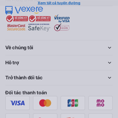
Xem tất cả tuyến đường
keyboard_arrow_down
Về chúng tôi
keyboard_arrow_down
Hỗ trợ
keyboard_arrow_down
Trở thành đối tác
Đối tác thanh toán