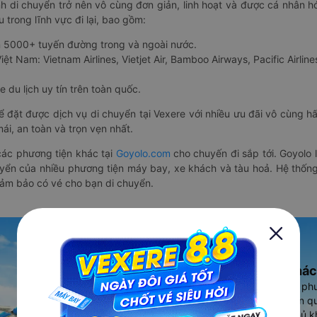
nh di chuyển trở nên vô cùng đơn giản, linh hoạt và được cá nhân h
 trong lĩnh vực đi lại, bao gồm:
n 5000+ tuyến đường trong và ngoài nước.
ệt Nam: Vietnam Airlines, Vietjet Air, Bamboo Airways, Pacific Airlines
 du lịch uy tín trên toàn quốc.
thể đặt được dịch vụ di chuyển tại Vexere với nhiều ưu đãi vô cùng 
i, an toàn và trọn vẹn nhất.
ác phương tiện khác tại
Goyolo.com
cho chuyến đi sắp tới. Goyolo
huyển của nhiều phương tiện máy bay, xe khách và tàu hoả. Hệ thống
đảm bảo có vé cho bạn di chuyển.
Ứng dụng đặt vé Xe khác
Vexere - ứng dụng đặt vé đa ph
cao, 5000+ tuyến đường toàn qu
vụ thuê xe máy, xe du lịch phủ k