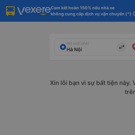
Cam kết hoàn 150% nếu nhà xe

không cung cấp dịch vụ vận chuyển (*)
in
Nơi xuất phát
import_export
Xin lỗi bạn vì sự bất tiện này
trê