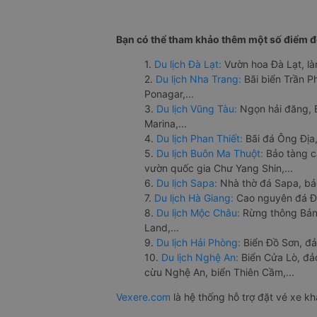
Bạn có thể tham khảo thêm một số điểm đế
1.
Du lịch Đà Lạt:
Vườn hoa Đà Lạt, là
2.
Du lịch Nha Trang:
Bãi biển Trần 
Ponagar,...
3.
Du lịch Vũng Tàu:
Ngọn hải đăng, 
Marina,...
4.
Du lịch Phan Thiết:
Bãi đá Ông Địa,
5.
Du lịch Buôn Ma Thuột:
Bảo tàng c
vườn quốc gia Chư Yang Shin,...
6.
Du lịch Sapa:
Nhà thờ đá Sapa, bả
7.
Du lịch Hà Giang:
Cao nguyên đá Đồ
8.
Du lịch Mộc Châu:
Rừng thông Bản 
Land,...
9.
Du lịch Hải Phòng:
Biển Đồ Sơn, đả
10.
Du lịch Nghệ An:
Biển Cửa Lò, đ
cừu Nghệ An, biển Thiên Cầm,...
Vexere.com
là hệ thống hỗ trợ đặt vé xe k