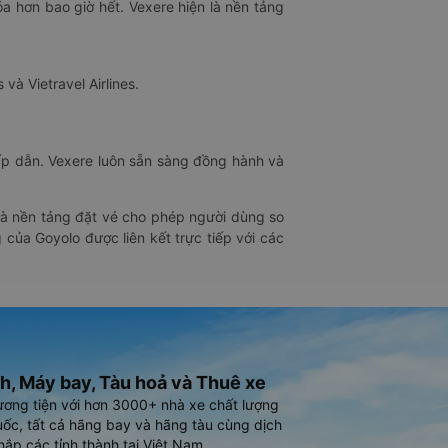
óa hơn bao giờ hết. Vexere hiện là nền tảng
 và Vietravel Airlines.
hấp dẫn. Vexere luôn sẵn sàng đồng hành và
 là nền tảng đặt vé cho phép người dùng so
 của Goyolo được liên kết trực tiếp với các
h, Máy bay, Tàu hoả và Thuê xe
ương tiện với hơn 3000+ nhà xe chất lượng
ốc, tất cả hãng bay và hãng tàu cùng dịch
hắp các tỉnh thành tại Việt Nam.