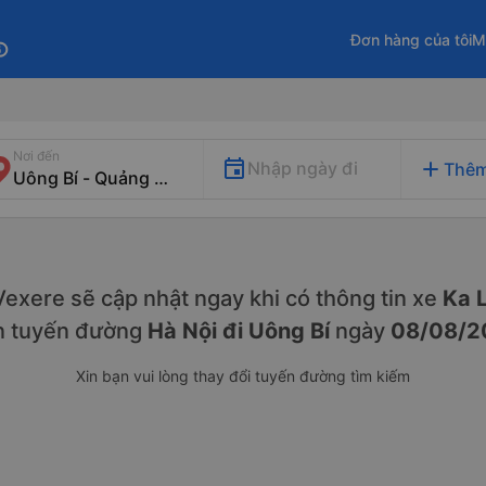
Đơn hàng của tôi
M
fo
Nơi đến
add
Nhập ngày đi
Thêm
. Vexere sẽ cập nhật ngay khi có thông tin xe
Ka L
n tuyến đường
Hà Nội đi Uông Bí
ngày
08/08/2
Xin bạn vui lòng thay đổi tuyến đường tìm kiếm