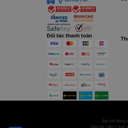
Đối tác thanh toán
Th
Địa chỉ đăng
Địa chỉ
:
Lầu 2, toà 