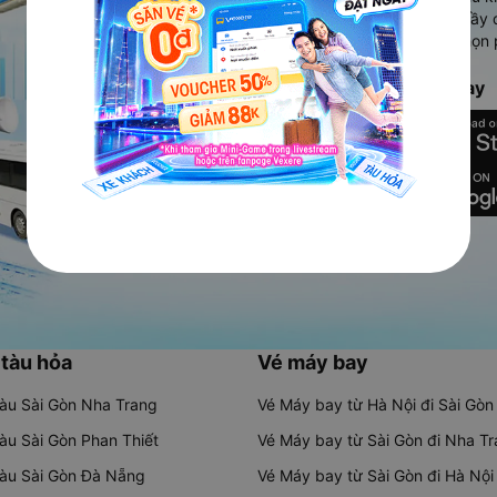
Ứng dụng hiển thị thông tin đầy 
người dùng so sánh và lựa chọn 
chóng và phù hợp nhất.
Tải ứng dụng Vexere ngay
 tàu hỏa
Vé máy bay
tàu Sài Gòn Nha Trang
Vé Máy bay từ Hà Nội đi Sài Gòn
tàu Sài Gòn Phan Thiết
Vé Máy bay từ Sài Gòn đi Nha T
tàu Sài Gòn Đà Nẵng
Vé Máy bay từ Sài Gòn đi Hà Nội