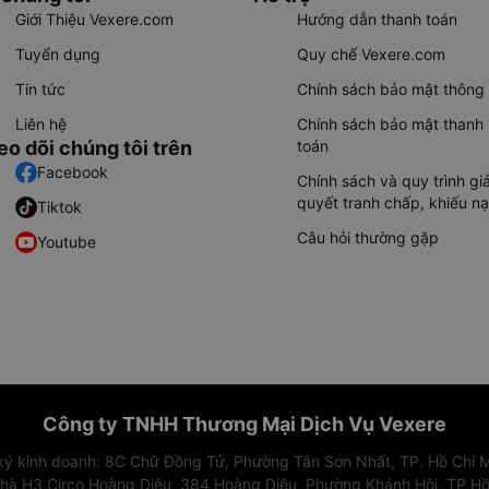
Giới Thiệu Vexere.com
Hướng dẫn thanh toán
Tuyển dụng
Quy chế Vexere.com
Tin tức
Chính sách bảo mật thông 
Liên hệ
Chính sách bảo mật thanh
eo dõi chúng tôi trên
toán
Facebook
Chính sách và quy trình giả
quyết tranh chấp, khiếu nạ
Tiktok
Câu hỏi thường gặp
Youtube
Công ty TNHH Thương Mại Dịch Vụ Vexere
 ký kinh doanh: 8C Chữ Đồng Tử, Phường Tân Sơn Nhất, TP. Hồ Chí M
nhà H3 Circo Hoàng Diệu, 384 Hoàng Diệu, Phường Khánh Hội, TP Hồ