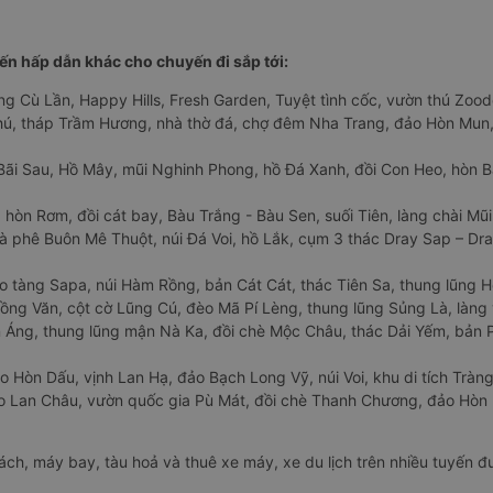
n hấp dẫn khác cho chuyến đi sắp tới:
ng Cù Lần, Happy Hills, Fresh Garden, Tuyệt tình cốc, vườn thú Zoodo
Phú, tháp Trầm Hương, nhà thờ đá, chợ đêm Nha Trang, đảo Hòn Mun,
Bãi Sau, Hồ Mây, mũi Nghinh Phong, hồ Đá Xanh, đồi Con Heo, hòn B
 hòn Rơm, đồi cát bay, Bàu Trắng - Bàu Sen, suối Tiên, làng chài Mũi
à phê Buôn Mê Thuột, núi Đá Voi, hồ Lắk, cụm 3 thác Dray Sap – Dra
o tàng Sapa, núi Hàm Rồng, bản Cát Cát, thác Tiên Sa, thung lũng 
ng Văn, cột cờ Lũng Cú, đèo Mã Pí Lèng, thung lũng Sủng Là, làng 
Áng, thung lũng mận Nà Ka, đồi chè Mộc Châu, thác Dải Yếm, bản P
o Hòn Dấu, vịnh Lan Hạ, đảo Bạch Long Vỹ, núi Voi, khu di tích Tràng
ảo Lan Châu, vườn quốc gia Pù Mát, đồi chè Thanh Chương, đảo Hò
hách, máy bay, tàu hoả và thuê xe máy, xe du lịch trên nhiều tuyến 