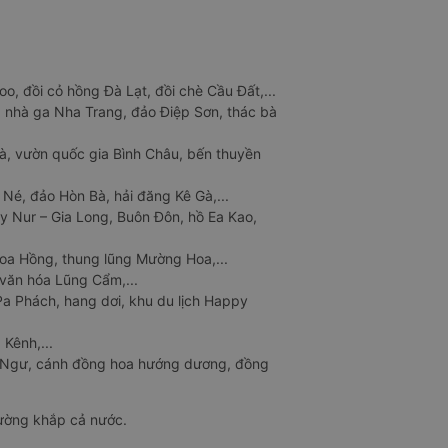
o, đồi cỏ hồng Đà Lạt, đồi chè Cầu Đất,...
 nhà ga Nha Trang, đảo Điệp Sơn, thác bà
à, vườn quốc gia Bình Châu, bến thuyền
 Né, đảo Hòn Bà, hải đăng Kê Gà,...
y Nur – Gia Long, Buôn Đôn, hồ Ea Kao,
Hoa Hồng, thung lũng Mường Hoa,...
văn hóa Lũng Cẩm,...
a Phách, hang dơi, khu du lịch Happy
 Kênh,...
n Ngư, cánh đồng hoa hướng dương, đồng
đường khắp cả nước.