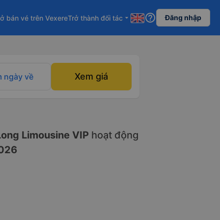
help_outline
Đăng nhập
ở bán vé trên Vexere
Trở thành đối tác
arrow_drop_down
Xem giá
 ngày về
ong Limousine VIP
hoạt động
026