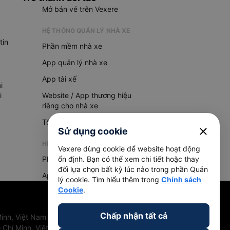
Mở bán vé trên Vexere
HỆ THỐNG QUẢN LÝ NHÀ XE
tin
Phần mềm nhà xe
App quản lý nhà xe
App tài xế
i
i
Website / App thương hiệu
riêng cho nhà xe
Tổng đài AI
close
Sử dụng cookie
HỆ THỐNG QUẢN LÝ HÀNG HOÁ
Vexere dùng cookie để website hoạt động
Phần mềm quản lý hàng hoá
ổn định. Bạn có thể xem chi tiết hoặc thay
đổi lựa chọn bất kỳ lúc nào trong phần Quản
App quản lý hàng hoá
lý cookie. Tìm hiểu thêm trong
Chính sách
Cookie
.
Chấp nhận tất cả
inh, Việt Nam
 Chí Minh, Việt Nam