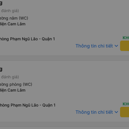
g
 đánh giá)
iường nằm (WC)
điện Cam Lâm
KH
phòng Phạm Ngũ Lão - Quận 1
keyboard_arrow_down
Thông tin chi tiết
g
 đánh giá)
iường phòng (WC)
điện Cam Lâm
KH
phòng Phạm Ngũ Lão - Quận 1
keyboard_arrow_down
Thông tin chi tiết