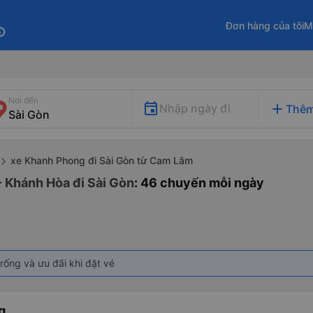
Đơn hàng của tôi
M
fo
Nơi đến
add
Nhập ngày đi
Thêm
xe Khanh Phong đi Sài Gòn từ Cam Lâm
 Khánh Hòa đi Sài Gòn
: 46 chuyến mỗi ngày
rống và ưu đãi khi đặt vé
g