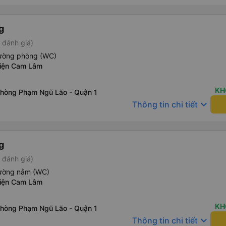
g
 đánh giá)
iường phòng (WC)
điện Cam Lâm
KH
phòng Phạm Ngũ Lão - Quận 1
keyboard_arrow_down
Thông tin chi tiết
g
 đánh giá)
iường nằm (WC)
điện Cam Lâm
KH
phòng Phạm Ngũ Lão - Quận 1
keyboard_arrow_down
Thông tin chi tiết