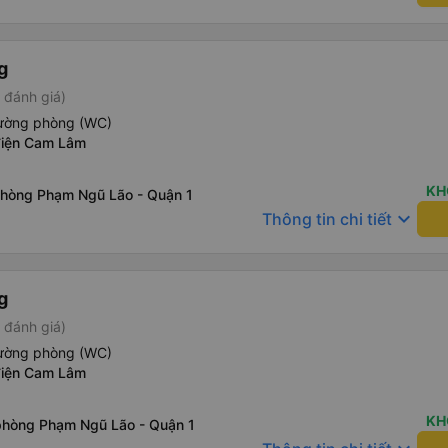
g
 đánh giá)
iường phòng (WC)
điện Cam Lâm
KH
phòng Phạm Ngũ Lão - Quận 1
keyboard_arrow_down
Thông tin chi tiết
g
 đánh giá)
iường phòng (WC)
điện Cam Lâm
KH
phòng Phạm Ngũ Lão - Quận 1