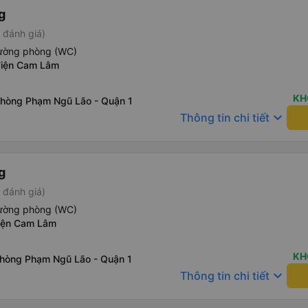
g
 đánh giá)
iường phòng (WC)
điện Cam Lâm
KH
phòng Phạm Ngũ Lão - Quận 1
keyboard_arrow_down
Thông tin chi tiết
g
 đánh giá)
iường phòng (WC)
điện Cam Lâm
KH
phòng Phạm Ngũ Lão - Quận 1
keyboard_arrow_down
Thông tin chi tiết