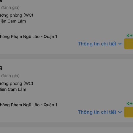
 đánh giá)
iường phòng (WC)
điện Cam Lâm
KH
phòng Phạm Ngũ Lão - Quận 1
keyboard_arrow_down
Thông tin chi tiết
g
 đánh giá)
iường phòng (WC)
điện Cam Lâm
KH
phòng Phạm Ngũ Lão - Quận 1
keyboard_arrow_down
Thông tin chi tiết