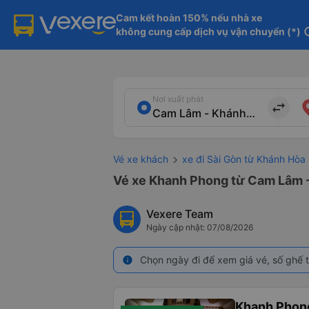
Cam kết hoàn 150% nếu nhà xe

không cung cấp dịch vụ vận chuyển (*)
in
Nơi xuất phát
import_export
Vé xe khách
xe đi Sài Gòn từ Khánh Hòa
Vé xe Khanh Phong từ Cam Lâm -
Vexere Team
Ngày cập nhật: 07/08/2026
Chọn ngày đi để xem giá vé, số ghế t
info
Khanh Phon