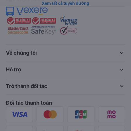
Xem tất cả tuyến đường
keyboard_arrow_down
Về chúng tôi
keyboard_arrow_down
Hỗ trợ
keyboard_arrow_down
Trở thành đối tác
Đối tác thanh toán