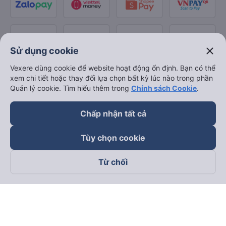
close
Sử dụng cookie
Vexere dùng cookie để website hoạt động ổn định. Bạn có thể
xem chi tiết hoặc thay đổi lựa chọn bất kỳ lúc nào trong phần
Quản lý cookie. Tìm hiểu thêm trong
Chính sách Cookie
.
Chấp nhận tất cả
Tùy chọn cookie
Từ chối
Theo dõi chúng tôi trên
Facebook
Tiktok
Youtube
Công ty TNHH Thương Mại Dịch Vụ Vexere