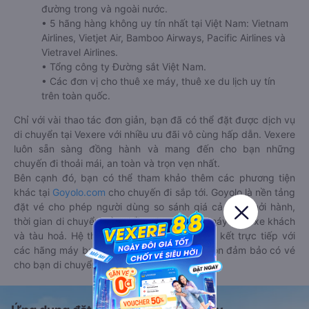
đường trong và ngoài nước.
• 5 hãng hàng không uy tín nhất tại Việt Nam: Vietnam
Airlines, Vietjet Air, Bamboo Airways, Pacific Airlines và
Vietravel Airlines.
• Tổng công ty Đường sắt Việt Nam.
• Các đơn vị cho thuê xe máy, thuê xe du lịch uy tín
trên toàn quốc.
Chỉ với vài thao tác đơn giản, bạn đã có thể đặt được dịch vụ
di chuyển tại Vexere với nhiều ưu đãi vô cùng hấp dẫn. Vexere
luôn sẵn sàng đồng hành và mang đến cho bạn những
chuyến đi thoải mái, an toàn và trọn vẹn nhất.
Bên cạnh đó, bạn có thể tham khảo thêm các phương tiện
khác tại
Goyolo.com
cho chuyến đi sắp tới. Goyolo là nền tảng
đặt vé cho phép người dùng so sánh giá cả, giờ khởi hành,
thời gian di chuyển của nhiều phương tiện máy bay, xe khách
và tàu hoả. Hệ thống của Goyolo được liên kết trực tiếp với
các hãng máy bay, xe khách và tàu hoả, luôn đảm bảo có vé
cho bạn di chuyển.