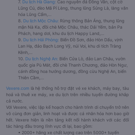
7.
Du lịch Hà Giang:
Cao nguyên đá Đồng Văn, cột cờ
Lũng Cú, đèo Mã Pí Lèng, thung lũng Sủng Là, làng văn
hóa Lũng Cẩm,...
8.
Du lịch Mộc Châu:
Rừng thông Bản Áng, thung lũng
mận Nà Ka, đồi chè Mộc Châu, thác Dải Yếm, bản Pa
Phách, hang dơi, khu du lịch Happy Land,...
9.
Du lịch Hải Phòng:
Biển Đồ Sơn, đảo Hòn Dấu, vịnh
Lan Hạ, đảo Bạch Long Vỹ, núi Voi, khu di tích Tràng
Kênh,...
10.
Du lịch Nghệ An:
Biển Cửa Lò, đảo Lan Châu, vườn
quốc gia Pù Mát, đồi chè Thanh Chương, đảo Hòn Ngư,
cánh đồng hoa hướng dương, đồng cừu Nghệ An, biển
Thiên Cầm,...
Vexere.com
là hệ thống hỗ trợ đặt vé xe khách, máy bay, tàu
hoả và thuê xe máy, xe du lịch trên nhiều tuyến đường khắp
cả nước.
Với Vexere, việc lập kế hoạch cho hành trình di chuyển trở nên
vô cùng đơn giản, linh hoạt và được cá nhân hóa hơn bao giờ
hết. Vexere hiện là nền tảng kết nối hành khách với các đối
tác hàng đầu trong lĩnh vực đi lại, bao gồm:
• 2000+ hãng xe chất lượng cao trên 5000+ tuyến