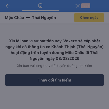
arrow_back
Tải app Vexere ngay!
Tải app Vexere
-30k
Mở app
Mở app
Nhận ưu đãi thành viên độc
-30k/ghế khi đặt vé máy bay qua
quyền
app
Mộc Châu
Thái Nguyên
Chọn ngày
Xin lỗi bạn vì sự bất tiện này. Vexere sẽ cập nhật
ngay khi có thông tin xe Khánh Thịnh (Thái Nguyên)
hoạt động trên tuyến đường Mộc Châu đi Thái
Nguyên ngày 08/08/2026
Xin bạn vui lòng thay đổi tuyến đường tìm kiếm
Thay đổi tìm kiếm