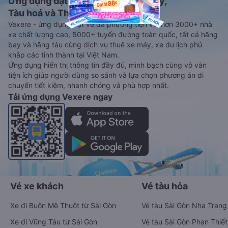
Ứng dụng đặt vé Xe khách, Máy bay,
Tàu hoả và Thuê xe
Vexere - ứng dụng đặt vé đa phương tiện với hơn 3000+ nhà
xe chất lượng cao, 5000+ tuyến đường toàn quốc, tất cả hãng
bay và hãng tàu cùng dịch vụ thuê xe máy, xe du lịch phủ
khắp các tỉnh thành tại Việt Nam.
Ứng dụng hiển thị thông tin đầy đủ, minh bạch cùng vô vàn
tiện ích giúp người dùng so sánh và lựa chọn phương án di
chuyển tiết kiệm, nhanh chóng và phù hợp nhất.
Tải ứng dụng Vexere ngay
Vé xe khách
Vé tàu hỏa
Xe đi Buôn Mê Thuột từ Sài Gòn
Vé tàu Sài Gòn Nha Trang
Xe đi Vũng Tàu từ Sài Gòn
Vé tàu Sài Gòn Phan Thiết