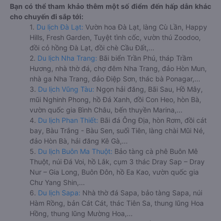
Bạn có thể tham khảo thêm một số điểm đến hấp dẫn khác
cho chuyến đi sắp tới:
1.
Du lịch Đà Lạt:
Vườn hoa Đà Lạt, làng Cù Lần, Happy
Hills, Fresh Garden, Tuyệt tình cốc, vườn thú Zoodoo,
đồi cỏ hồng Đà Lạt, đồi chè Cầu Đất,...
2.
Du lịch Nha Trang:
Bãi biển Trần Phú, tháp Trầm
Hương, nhà thờ đá, chợ đêm Nha Trang, đảo Hòn Mun,
nhà ga Nha Trang, đảo Điệp Sơn, thác bà Ponagar,...
3.
Du lịch Vũng Tàu:
Ngọn hải đăng, Bãi Sau, Hồ Mây,
mũi Nghinh Phong, hồ Đá Xanh, đồi Con Heo, hòn Bà,
vườn quốc gia Bình Châu, bến thuyền Marina,...
4.
Du lịch Phan Thiết:
Bãi đá Ông Địa, hòn Rơm, đồi cát
bay, Bàu Trắng - Bàu Sen, suối Tiên, làng chài Mũi Né,
đảo Hòn Bà, hải đăng Kê Gà,...
5.
Du lịch Buôn Ma Thuột:
Bảo tàng cà phê Buôn Mê
Thuột, núi Đá Voi, hồ Lắk, cụm 3 thác Dray Sap – Dray
Nur – Gia Long, Buôn Đôn, hồ Ea Kao, vườn quốc gia
Chư Yang Shin,...
6.
Du lịch Sapa:
Nhà thờ đá Sapa, bảo tàng Sapa, núi
Hàm Rồng, bản Cát Cát, thác Tiên Sa, thung lũng Hoa
Hồng, thung lũng Mường Hoa,...