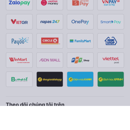
Theo dõi chúng tôi trên
Facebook
Tiktok
Youtube
Công ty TNHH Thương Mại Dịch Vụ Vexere