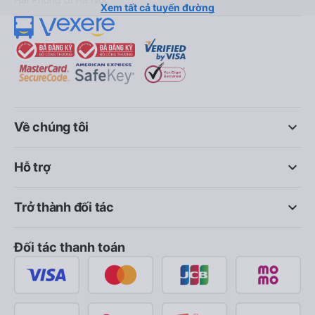
Xem tất cả tuyến đường
keyboard_arrow_down
Về chúng tôi
keyboard_arrow_down
Hỗ trợ
keyboard_arrow_down
Trở thành đối tác
Đối tác thanh toán