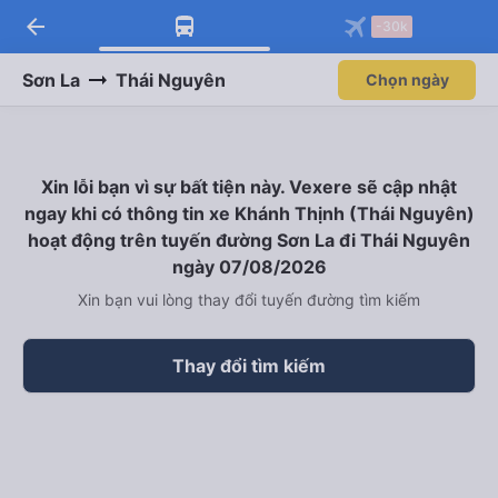
arrow_back
Tải app Vexere ngay!
Tải app Vexere
-30k
Mở app
Mở app
Nhận ưu đãi thành viên độc
-30k/ghế khi đặt vé máy bay qua
quyền
app
Sơn La
Thái Nguyên
Chọn ngày
Xin lỗi bạn vì sự bất tiện này. Vexere sẽ cập nhật
ngay khi có thông tin xe Khánh Thịnh (Thái Nguyên)
hoạt động trên tuyến đường Sơn La đi Thái Nguyên
ngày 07/08/2026
Xin bạn vui lòng thay đổi tuyến đường tìm kiếm
Thay đổi tìm kiếm