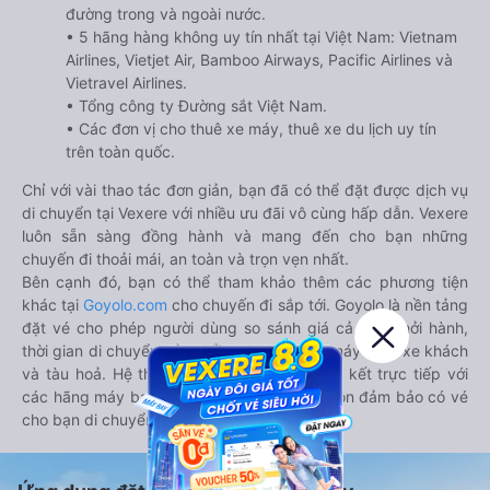
đường trong và ngoài nước.
• 5 hãng hàng không uy tín nhất tại Việt Nam: Vietnam
Airlines, Vietjet Air, Bamboo Airways, Pacific Airlines và
Vietravel Airlines.
• Tổng công ty Đường sắt Việt Nam.
• Các đơn vị cho thuê xe máy, thuê xe du lịch uy tín
trên toàn quốc.
Chỉ với vài thao tác đơn giản, bạn đã có thể đặt được dịch vụ
di chuyển tại Vexere với nhiều ưu đãi vô cùng hấp dẫn. Vexere
luôn sẵn sàng đồng hành và mang đến cho bạn những
chuyến đi thoải mái, an toàn và trọn vẹn nhất.
Bên cạnh đó, bạn có thể tham khảo thêm các phương tiện
khác tại
Goyolo.com
cho chuyến đi sắp tới. Goyolo là nền tảng
đặt vé cho phép người dùng so sánh giá cả, giờ khởi hành,
thời gian di chuyển của nhiều phương tiện máy bay, xe khách
và tàu hoả. Hệ thống của Goyolo được liên kết trực tiếp với
các hãng máy bay, xe khách và tàu hoả, luôn đảm bảo có vé
cho bạn di chuyển.