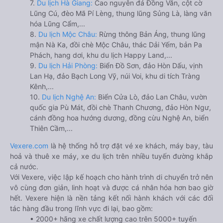
7.
Du lịch Hà Giang:
Cao nguyên đá Đồng Văn, cột cờ
Lũng Cú, đèo Mã Pí Lèng, thung lũng Sủng Là, làng văn
hóa Lũng Cẩm,...
8.
Du lịch Mộc Châu:
Rừng thông Bản Áng, thung lũng
mận Nà Ka, đồi chè Mộc Châu, thác Dải Yếm, bản Pa
Phách, hang dơi, khu du lịch Happy Land,...
9.
Du lịch Hải Phòng:
Biển Đồ Sơn, đảo Hòn Dấu, vịnh
Lan Hạ, đảo Bạch Long Vỹ, núi Voi, khu di tích Tràng
Kênh,...
10.
Du lịch Nghệ An:
Biển Cửa Lò, đảo Lan Châu, vườn
quốc gia Pù Mát, đồi chè Thanh Chương, đảo Hòn Ngư,
cánh đồng hoa hướng dương, đồng cừu Nghệ An, biển
Thiên Cầm,...
Vexere.com
là hệ thống hỗ trợ đặt vé xe khách, máy bay, tàu
hoả và thuê xe máy, xe du lịch trên nhiều tuyến đường khắp
cả nước.
Với Vexere, việc lập kế hoạch cho hành trình di chuyển trở nên
vô cùng đơn giản, linh hoạt và được cá nhân hóa hơn bao giờ
hết. Vexere hiện là nền tảng kết nối hành khách với các đối
tác hàng đầu trong lĩnh vực đi lại, bao gồm:
• 2000+ hãng xe chất lượng cao trên 5000+ tuyến