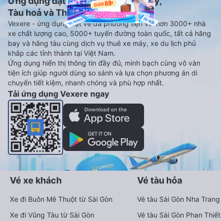
Ứng dụng đặt vé Xe khách, Máy bay,
Tàu hoả và Thuê xe
Vexere - ứng dụng đặt vé đa phương tiện với hơn 3000+ nhà
xe chất lượng cao, 5000+ tuyến đường toàn quốc, tất cả hãng
bay và hãng tàu cùng dịch vụ thuê xe máy, xe du lịch phủ
khắp các tỉnh thành tại Việt Nam.
Ứng dụng hiển thị thông tin đầy đủ, minh bạch cùng vô vàn
tiện ích giúp người dùng so sánh và lựa chọn phương án di
chuyển tiết kiệm, nhanh chóng và phù hợp nhất.
Tải ứng dụng Vexere ngay
Vé xe khách
Vé tàu hỏa
Xe đi Buôn Mê Thuột từ Sài Gòn
Vé tàu Sài Gòn Nha Trang
Xe đi Vũng Tàu từ Sài Gòn
Vé tàu Sài Gòn Phan Thiết