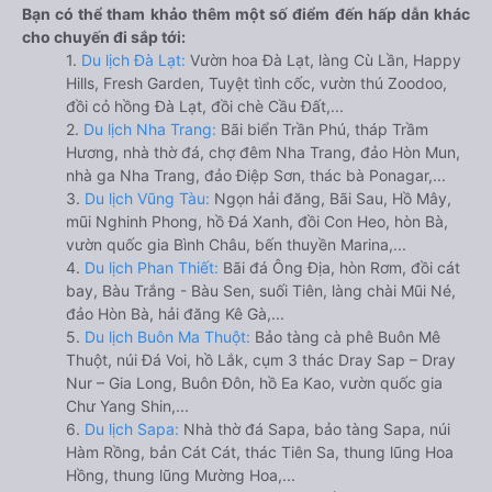
Bạn có thể tham khảo thêm một số điểm đến hấp dẫn khác
cho chuyến đi sắp tới:
1.
Du lịch Đà Lạt:
Vườn hoa Đà Lạt, làng Cù Lần, Happy
Hills, Fresh Garden, Tuyệt tình cốc, vườn thú Zoodoo,
đồi cỏ hồng Đà Lạt, đồi chè Cầu Đất,...
2.
Du lịch Nha Trang:
Bãi biển Trần Phú, tháp Trầm
Hương, nhà thờ đá, chợ đêm Nha Trang, đảo Hòn Mun,
nhà ga Nha Trang, đảo Điệp Sơn, thác bà Ponagar,...
3.
Du lịch Vũng Tàu:
Ngọn hải đăng, Bãi Sau, Hồ Mây,
mũi Nghinh Phong, hồ Đá Xanh, đồi Con Heo, hòn Bà,
vườn quốc gia Bình Châu, bến thuyền Marina,...
4.
Du lịch Phan Thiết:
Bãi đá Ông Địa, hòn Rơm, đồi cát
bay, Bàu Trắng - Bàu Sen, suối Tiên, làng chài Mũi Né,
đảo Hòn Bà, hải đăng Kê Gà,...
5.
Du lịch Buôn Ma Thuột:
Bảo tàng cà phê Buôn Mê
Thuột, núi Đá Voi, hồ Lắk, cụm 3 thác Dray Sap – Dray
Nur – Gia Long, Buôn Đôn, hồ Ea Kao, vườn quốc gia
Chư Yang Shin,...
6.
Du lịch Sapa:
Nhà thờ đá Sapa, bảo tàng Sapa, núi
Hàm Rồng, bản Cát Cát, thác Tiên Sa, thung lũng Hoa
Hồng, thung lũng Mường Hoa,...