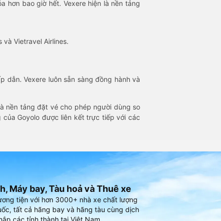
óa hơn bao giờ hết. Vexere hiện là nền tảng
 và Vietravel Airlines.
hấp dẫn. Vexere luôn sẵn sàng đồng hành và
 là nền tảng đặt vé cho phép người dùng so
 của Goyolo được liên kết trực tiếp với các
h, Máy bay, Tàu hoả và Thuê xe
ương tiện với hơn 3000+ nhà xe chất lượng
ốc, tất cả hãng bay và hãng tàu cùng dịch
hắp các tỉnh thành tại Việt Nam.