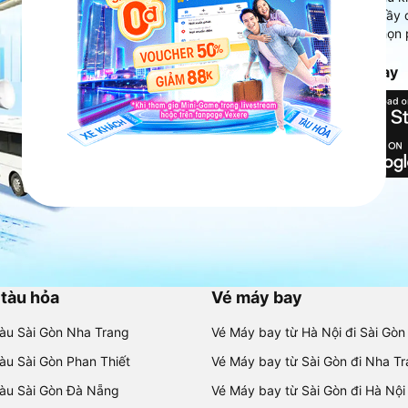
Ứng dụng hiển thị thông tin đầy 
người dùng so sánh và lựa chọn 
chóng và phù hợp nhất.
Tải ứng dụng Vexere ngay
 tàu hỏa
Vé máy bay
tàu Sài Gòn Nha Trang
Vé Máy bay từ Hà Nội đi Sài Gòn
tàu Sài Gòn Phan Thiết
Vé Máy bay từ Sài Gòn đi Nha T
tàu Sài Gòn Đà Nẵng
Vé Máy bay từ Sài Gòn đi Hà Nội