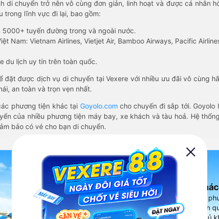
nh di chuyển trở nên vô cùng đơn giản, linh hoạt và được cá nhân h
 trong lĩnh vực đi lại, bao gồm:
n 5000+ tuyến đường trong và ngoài nước.
ệt Nam: Vietnam Airlines, Vietjet Air, Bamboo Airways, Pacific Airlines
 du lịch uy tín trên toàn quốc.
thể đặt được dịch vụ di chuyển tại Vexere với nhiều ưu đãi vô cùng 
i, an toàn và trọn vẹn nhất.
ác phương tiện khác tại
Goyolo.com
cho chuyến đi sắp tới. Goyolo
huyển của nhiều phương tiện máy bay, xe khách và tàu hoả. Hệ thống
đảm bảo có vé cho bạn di chuyển.
Ứng dụng đặt vé Xe khác
Vexere - ứng dụng đặt vé đa ph
cao, 5000+ tuyến đường toàn qu
vụ thuê xe máy, xe du lịch phủ k