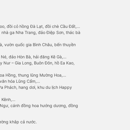
o, đồi cỏ hồng Đà Lạt, đồi chè Cầu Đất,...
 nhà ga Nha Trang, đảo Điệp Sơn, thác bà
à, vườn quốc gia Bình Châu, bến thuyền
 Né, đảo Hòn Bà, hải đăng Kê Gà,...
y Nur – Gia Long, Buôn Đôn, hồ Ea Kao,
Hoa Hồng, thung lũng Mường Hoa,...
văn hóa Lũng Cẩm,...
a Phách, hang dơi, khu du lịch Happy
 Kênh,...
n Ngư, cánh đồng hoa hướng dương, đồng
đường khắp cả nước.