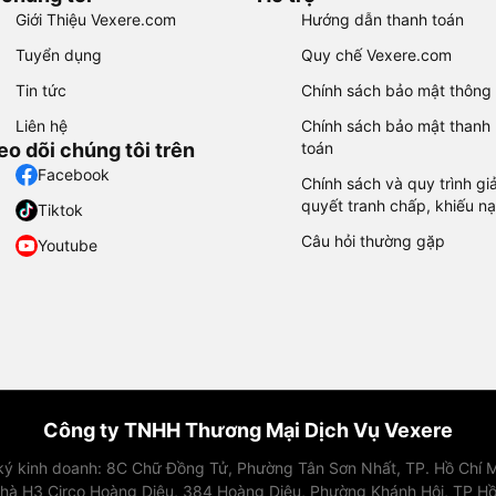
Giới Thiệu Vexere.com
Hướng dẫn thanh toán
Tuyển dụng
Quy chế Vexere.com
Tin tức
Chính sách bảo mật thông 
Liên hệ
Chính sách bảo mật thanh
eo dõi chúng tôi trên
toán
Facebook
Chính sách và quy trình giả
quyết tranh chấp, khiếu nạ
Tiktok
Câu hỏi thường gặp
Youtube
Công ty TNHH Thương Mại Dịch Vụ Vexere
 ký kinh doanh: 8C Chữ Đồng Tử, Phường Tân Sơn Nhất, TP. Hồ Chí M
nhà H3 Circo Hoàng Diệu, 384 Hoàng Diệu, Phường Khánh Hội, TP Hồ