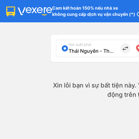
Cam kết hoàn 150% nếu nhà xe

không cung cấp dịch vụ vận chuyển (*)
in
Nơi xuất phát
import_export
Xin lỗi bạn vì sự bất tiện này
động trên