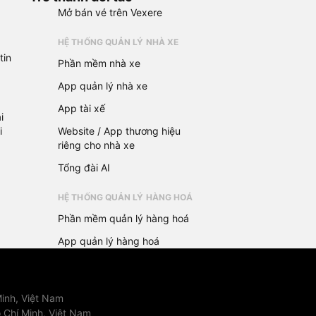
Mở bán vé trên Vexere
HỆ THỐNG QUẢN LÝ NHÀ XE
tin
Phần mềm nhà xe
App quản lý nhà xe
App tài xế
i
i
Website / App thương hiệu
riêng cho nhà xe
Tổng đài AI
HỆ THỐNG QUẢN LÝ HÀNG HOÁ
Phần mềm quản lý hàng hoá
App quản lý hàng hoá
inh, Việt Nam
 Chí Minh, Việt Nam