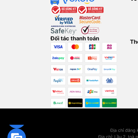
Đối tác thanh toán
Th
Địa chỉ đăng
Địa chỉ
:
Lầu 2, toà 