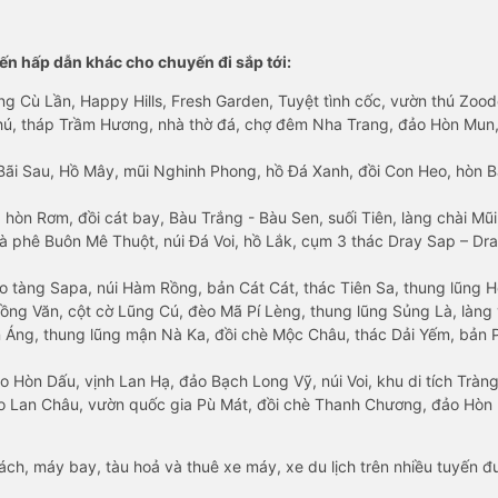
n hấp dẫn khác cho chuyến đi sắp tới:
ng Cù Lần, Happy Hills, Fresh Garden, Tuyệt tình cốc, vườn thú Zoodo
Phú, tháp Trầm Hương, nhà thờ đá, chợ đêm Nha Trang, đảo Hòn Mun,
Bãi Sau, Hồ Mây, mũi Nghinh Phong, hồ Đá Xanh, đồi Con Heo, hòn B
 hòn Rơm, đồi cát bay, Bàu Trắng - Bàu Sen, suối Tiên, làng chài Mũi
à phê Buôn Mê Thuột, núi Đá Voi, hồ Lắk, cụm 3 thác Dray Sap – Dra
o tàng Sapa, núi Hàm Rồng, bản Cát Cát, thác Tiên Sa, thung lũng 
ng Văn, cột cờ Lũng Cú, đèo Mã Pí Lèng, thung lũng Sủng Là, làng 
Áng, thung lũng mận Nà Ka, đồi chè Mộc Châu, thác Dải Yếm, bản P
o Hòn Dấu, vịnh Lan Hạ, đảo Bạch Long Vỹ, núi Voi, khu di tích Tràng
ảo Lan Châu, vườn quốc gia Pù Mát, đồi chè Thanh Chương, đảo Hò
hách, máy bay, tàu hoả và thuê xe máy, xe du lịch trên nhiều tuyến 