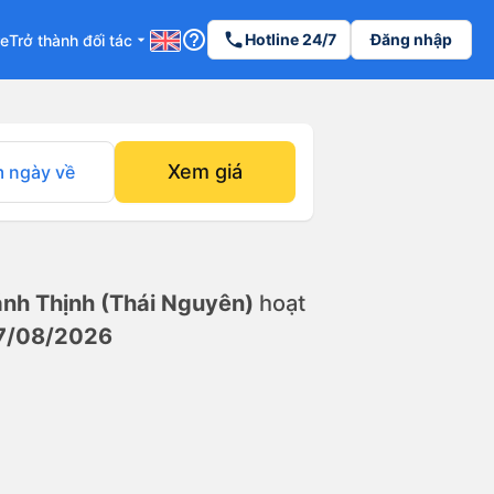
help_outline
phone
Hotline 24/7
Đăng nhập
re
Trở thành đối tác
arrow_drop_down
Xem giá
 ngày về
nh Thịnh (Thái Nguyên)
hoạt
7/08/2026