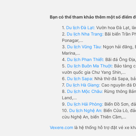
Bạn có thể tham khảo thêm một số điểm đế
1.
Du lịch Đà Lạt:
Vườn hoa Đà Lạt, là
2.
Du lịch Nha Trang:
Bãi biển Trần 
Ponagar,...
3.
Du lịch Vũng Tàu:
Ngọn hải đăng, 
Marina,...
4.
Du lịch Phan Thiết:
Bãi đá Ông Địa,
5.
Du lịch Buôn Ma Thuột:
Bảo tàng c
vườn quốc gia Chư Yang Shin,...
6.
Du lịch Sapa:
Nhà thờ đá Sapa, bả
7.
Du lịch Hà Giang:
Cao nguyên đá Đồ
8.
Du lịch Mộc Châu:
Rừng thông Bản 
Land,...
9.
Du lịch Hải Phòng:
Biển Đồ Sơn, đả
10.
Du lịch Nghệ An:
Biển Cửa Lò, đ
cừu Nghệ An, biển Thiên Cầm,...
Vexere.com
là hệ thống hỗ trợ đặt vé xe k