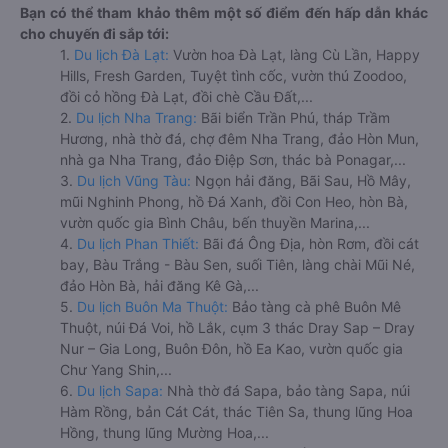
Bạn có thể tham khảo thêm một số điểm đến hấp dẫn khác
cho chuyến đi sắp tới:
1.
Du lịch Đà Lạt:
Vườn hoa Đà Lạt, làng Cù Lần, Happy
Hills, Fresh Garden, Tuyệt tình cốc, vườn thú Zoodoo,
đồi cỏ hồng Đà Lạt, đồi chè Cầu Đất,...
2.
Du lịch Nha Trang:
Bãi biển Trần Phú, tháp Trầm
Hương, nhà thờ đá, chợ đêm Nha Trang, đảo Hòn Mun,
nhà ga Nha Trang, đảo Điệp Sơn, thác bà Ponagar,...
3.
Du lịch Vũng Tàu:
Ngọn hải đăng, Bãi Sau, Hồ Mây,
mũi Nghinh Phong, hồ Đá Xanh, đồi Con Heo, hòn Bà,
vườn quốc gia Bình Châu, bến thuyền Marina,...
4.
Du lịch Phan Thiết:
Bãi đá Ông Địa, hòn Rơm, đồi cát
bay, Bàu Trắng - Bàu Sen, suối Tiên, làng chài Mũi Né,
đảo Hòn Bà, hải đăng Kê Gà,...
5.
Du lịch Buôn Ma Thuột:
Bảo tàng cà phê Buôn Mê
Thuột, núi Đá Voi, hồ Lắk, cụm 3 thác Dray Sap – Dray
Nur – Gia Long, Buôn Đôn, hồ Ea Kao, vườn quốc gia
Chư Yang Shin,...
6.
Du lịch Sapa:
Nhà thờ đá Sapa, bảo tàng Sapa, núi
Hàm Rồng, bản Cát Cát, thác Tiên Sa, thung lũng Hoa
Hồng, thung lũng Mường Hoa,...