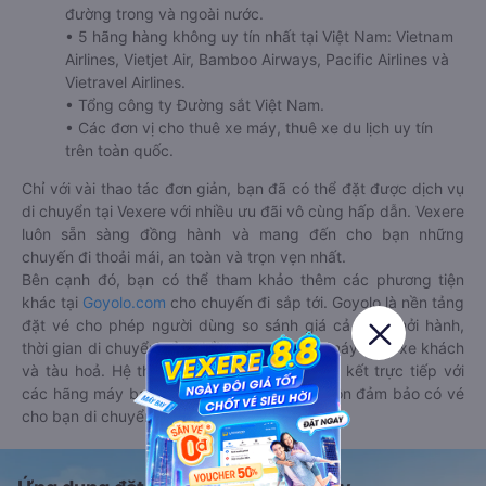
đường trong và ngoài nước.
• 5 hãng hàng không uy tín nhất tại Việt Nam: Vietnam
Airlines, Vietjet Air, Bamboo Airways, Pacific Airlines và
Vietravel Airlines.
• Tổng công ty Đường sắt Việt Nam.
• Các đơn vị cho thuê xe máy, thuê xe du lịch uy tín
trên toàn quốc.
Chỉ với vài thao tác đơn giản, bạn đã có thể đặt được dịch vụ
di chuyển tại Vexere với nhiều ưu đãi vô cùng hấp dẫn. Vexere
luôn sẵn sàng đồng hành và mang đến cho bạn những
chuyến đi thoải mái, an toàn và trọn vẹn nhất.
Bên cạnh đó, bạn có thể tham khảo thêm các phương tiện
khác tại
Goyolo.com
cho chuyến đi sắp tới. Goyolo là nền tảng
đặt vé cho phép người dùng so sánh giá cả, giờ khởi hành,
thời gian di chuyển của nhiều phương tiện máy bay, xe khách
và tàu hoả. Hệ thống của Goyolo được liên kết trực tiếp với
các hãng máy bay, xe khách và tàu hoả, luôn đảm bảo có vé
cho bạn di chuyển.