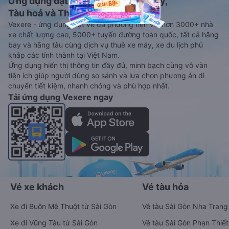
Ứng dụng đặt vé Xe khách, Máy bay,
Tàu hoả và Thuê xe
Vexere - ứng dụng đặt vé đa phương tiện với hơn 3000+ nhà
xe chất lượng cao, 5000+ tuyến đường toàn quốc, tất cả hãng
bay và hãng tàu cùng dịch vụ thuê xe máy, xe du lịch phủ
khắp các tỉnh thành tại Việt Nam.
Ứng dụng hiển thị thông tin đầy đủ, minh bạch cùng vô vàn
tiện ích giúp người dùng so sánh và lựa chọn phương án di
chuyển tiết kiệm, nhanh chóng và phù hợp nhất.
Tải ứng dụng Vexere ngay
Vé xe khách
Vé tàu hỏa
Xe đi Buôn Mê Thuột từ Sài Gòn
Vé tàu Sài Gòn Nha Trang
Xe đi Vũng Tàu từ Sài Gòn
Vé tàu Sài Gòn Phan Thiết