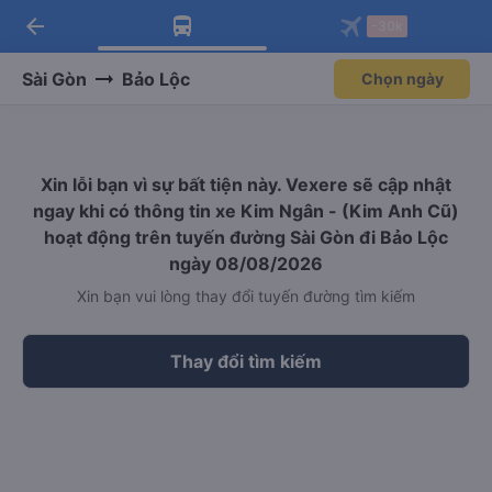
arrow_back
Tải app Vexere ngay!
Tải app Vexere
-30k
Mở app
Mở app
Nhận ưu đãi thành viên độc
-30k/ghế khi đặt vé máy bay qua
quyền
app
Sài Gòn
Bảo Lộc
Chọn ngày
Xin lỗi bạn vì sự bất tiện này. Vexere sẽ cập nhật
ngay khi có thông tin xe Kim Ngân - (Kim Anh Cũ)
hoạt động trên tuyến đường Sài Gòn đi Bảo Lộc
ngày 08/08/2026
Xin bạn vui lòng thay đổi tuyến đường tìm kiếm
Thay đổi tìm kiếm