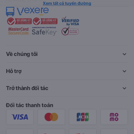
Xem tất cả tuyến đường
keyboard_arrow_down
Về chúng tôi
keyboard_arrow_down
Hỗ trợ
keyboard_arrow_down
Trở thành đối tác
Đối tác thanh toán