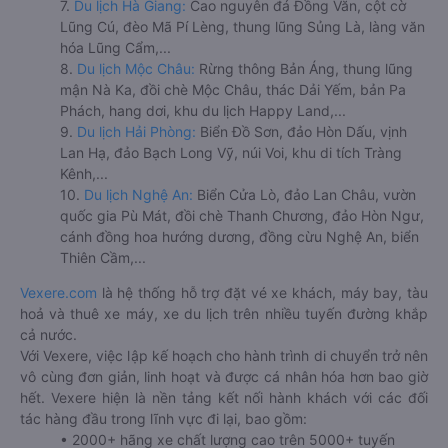
7.
Du lịch Hà Giang:
Cao nguyên đá Đồng Văn, cột cờ
Lũng Cú, đèo Mã Pí Lèng, thung lũng Sủng Là, làng văn
hóa Lũng Cẩm,...
8.
Du lịch Mộc Châu:
Rừng thông Bản Áng, thung lũng
mận Nà Ka, đồi chè Mộc Châu, thác Dải Yếm, bản Pa
Phách, hang dơi, khu du lịch Happy Land,...
9.
Du lịch Hải Phòng:
Biển Đồ Sơn, đảo Hòn Dấu, vịnh
Lan Hạ, đảo Bạch Long Vỹ, núi Voi, khu di tích Tràng
Kênh,...
10.
Du lịch Nghệ An:
Biển Cửa Lò, đảo Lan Châu, vườn
quốc gia Pù Mát, đồi chè Thanh Chương, đảo Hòn Ngư,
cánh đồng hoa hướng dương, đồng cừu Nghệ An, biển
Thiên Cầm,...
Vexere.com
là hệ thống hỗ trợ đặt vé xe khách, máy bay, tàu
hoả và thuê xe máy, xe du lịch trên nhiều tuyến đường khắp
cả nước.
Với Vexere, việc lập kế hoạch cho hành trình di chuyển trở nên
vô cùng đơn giản, linh hoạt và được cá nhân hóa hơn bao giờ
hết. Vexere hiện là nền tảng kết nối hành khách với các đối
tác hàng đầu trong lĩnh vực đi lại, bao gồm:
• 2000+ hãng xe chất lượng cao trên 5000+ tuyến