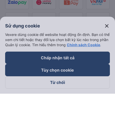
close
Sử dụng cookie
Vexere dùng cookie để website hoạt động ổn định. Bạn có thể
xem chi tiết hoặc thay đổi lựa chọn bất kỳ lúc nào trong phần
Quản lý cookie. Tìm hiểu thêm trong
Chính sách Cookie
.
Chấp nhận tất cả
Tùy chọn cookie
Từ chối
Theo dõi chúng tôi trên
Facebook
Tiktok
Youtube
Công ty TNHH Thương Mại Dịch Vụ Vexere